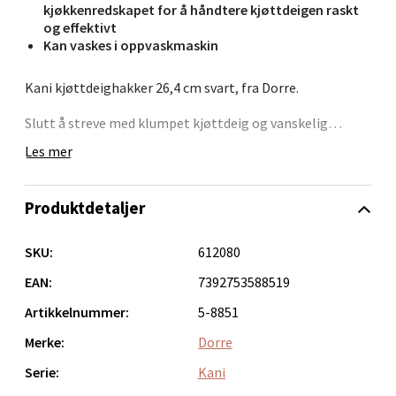
kjøkkenredskapet for å håndtere kjøttdeigen raskt
og effektivt
Velg
Kan vaskes i oppvaskmaskin
Kani kjøttdeighakker 26,4 cm svart, fra Dorre.
Bergen - Oasen Senter
Slutt å streve med klumpet kjøttdeig og vanskelig
finfordeling! Det er på tide å skaffe en Kani
Les mer
Kjøttdeighakker. Med sine fire skarpe blader er Kani det
Folke Bernadottes vei 52, 5147 Fyllingsdalen
ultimate kjøkkenredskapet for å håndtere kjøttdeigen
Åpent i dag 10-21
raskt og effektivt.
Produktdetaljer
0 i butikk
SKU:
612080
Velg
EAN:
7392753588519
Artikkelnummer:
5-8851
Merke:
Dorre
Oppdal - Aunasenteret
Serie:
Kani
Aunasenteret, Sunndalsvegen 3, 7340 Oppdal