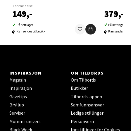
0 i butikk
1 anmeldelse
149,-
379,-
Velg
På nettlager
På nettlager
Kan sendes til butikk
Kan sendes til b
Sortland - Sortland Storsenter
Strangata 26, 8400 Sortland
Åpent i dag 10-19
INSPIRASJON
OM TILBORDS
0 i butikk
Magasin
Om Tilbords
Inspirasjon
Butikker
Velg
Gavetips
Tilbords-appen
Bryllup
Samfunnsansvar
Serviser
Ledige stillinger
Steinkjer - Thon Senter Steinkjer
Mummi-univers
Personvern
Black Week
Innstillinger for Cookies