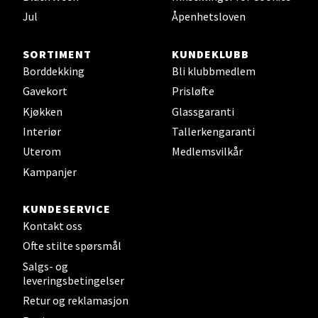
Sjøfartsgata 2, 7714 Steinkjer
Jul
Åpenhetsloven
Åpent i dag 10-20
0 i butikk
SORTIMENT
KUNDEKLUBB
Borddekking
Bli klubbmedlem
Velg
Gavekort
Prisløfte
Kjøkken
Glassgaranti
Interiør
Tallerkengaranti
Leirvik - Stord
Uterom
Medlemsvilkår
Kampanjer
Torgbakken 2, 5401 Stord
Åpent i dag 10-17
KUNDESERVICE
0 i butikk
Kontakt oss
Ofte stilte spørsmål
Velg
Salgs- og
leveringsbetingelser
Retur og reklamasjon