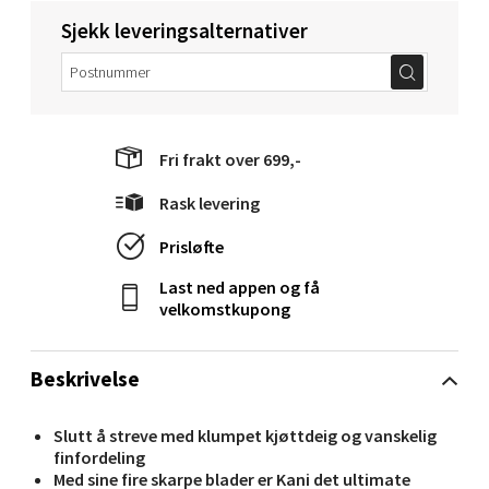
Sjekk leveringsalternativer
Molde - Moldetorget
Torget 1, 6413 Molde
Åpent i dag 10-20
Fri frakt over 699,-
0 i butikk
Rask levering
Prisløfte
Velg
Last ned appen og få
velkomstkupong
Narvik - Thon Senter Malmporten
Beskrivelse
Bolagsgata 1, 8514 Narvik
Slutt å streve med klumpet kjøttdeig og vanskelig
Åpent i dag 10-20
finfordeling
0 i butikk
Med sine fire skarpe blader er Kani det ultimate