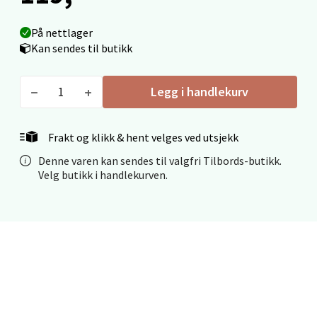
Mo i Rana - Thon Senter Mo i Rana
På nettlager
Fridtjof Nansensgate 22, 8622 Mo i Rana
Kan sendes til butikk
Åpent i dag 09-19
0 i butikk
Legg i handlekurv
Velg
Frakt og klikk & hent velges ved utsjekk
Denne varen kan sendes til valgfri Tilbords-butikk.
Velg butikk i handlekurven.
Ålesund - Thon Senter Moa
Langelandsvegen 25, 6010 Ålesund
Åpent i dag 10-20
0 i butikk
Velg