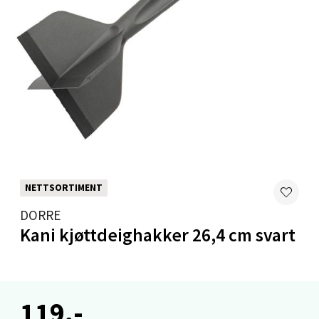
Åpent i dag 10-20
0 i butikk
Velg
Mandal - Alti Mandal
Skarvøyveien 55, 4517 Mandal
NETTSORTIMENT
Åpent i dag 10-20
DORRE
0 i butikk
Kani kjøttdeighakker 26,4 cm svart
Velg
119,-