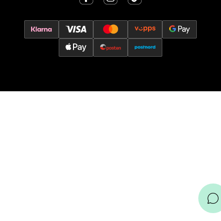
Leirvik - Stord
Torgbakken 2, 5401 Stord
Åpent i dag 10-15
0 i butikk
Velg
Oslo - Thon Senter Storo
Vitaminveien 7 - 9, 0485 Oslo
Åpent i dag 10-19
0 i butikk
Velg