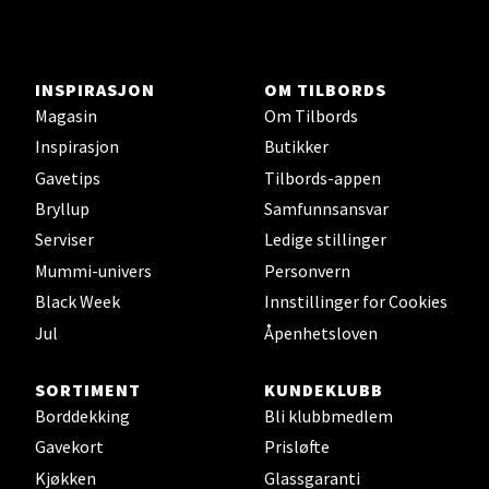
Velg
INSPIRASJON
OM TILBORDS
Magasin
Om Tilbords
Inspirasjon
Butikker
Ski - Thon Senter Ski
Gavetips
Tilbords-appen
Ski Storsenter, Jernbanesvingen 6, 1400 Ski
Bryllup
Samfunnsansvar
Åpent i dag 10-19
Serviser
Ledige stillinger
0 i butikk
Mummi-univers
Personvern
Black Week
Innstillinger for Cookies
Velg
Jul
Åpenhetsloven
SORTIMENT
KUNDEKLUBB
Borddekking
Bli klubbmedlem
Sortland - Sortland Storsenter
Gavekort
Prisløfte
Kjøkken
Glassgaranti
Strangata 26, 8400 Sortland