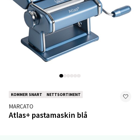
Åpent i dag 10-19
0 i butikk
Velg
Levanger - Magneten
Moafjæra 14, 7606 Levanger
Åpent i dag 10-18
0 i butikk
KOMMER SNART
NETTSORTIMENT
MARCATO
Velg
Atlas+ pastamaskin blå