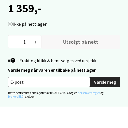
Mandal - Alti Mandal
1 359,-
Skarvøyveien 55, 4517 Mandal
Åpent i dag 10-18
Ikke på nettlager
0 i butikk
Utsolgt på nett
Velg
Frakt og klikk & hent velges ved utsjekk
Varsle meg når varen er tilbake på nettlager.
Mo i Rana - Thon Senter Mo i Rana
Varsle meg
Fridtjof Nansensgate 22, 8622 Mo i Rana
Åpent i dag 10-18
Dette nettstedet er beskyttet av reCAPTCHA. Googles
personvernregler
og
brukervilkår
gjelder.
0 i butikk
Velg