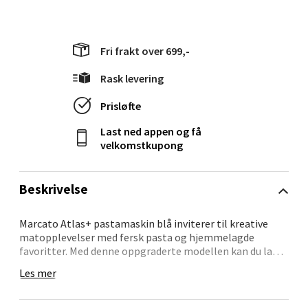
Ålesund - Thon Senter Moa
Fri frakt over 699,-
Langelandsvegen 25, 6010 Ålesund
Rask levering
Åpent i dag 10-18
Prisløfte
0 i butikk
Last ned appen og få
velkomstkupong
Velg
Beskrivelse
Molde - Moldetorget
Marcato Atlas+ pastamaskin blå inviterer til kreative
matopplevelser med fersk pasta og hjemmelagde
favoritter. Med denne oppgraderte modellen kan du lage
Torget 1, 6413 Molde
lasagne, fettuccine, tagliolini og spaghetti med ett
Åpent i dag 10-18
Les mer
verktøy, mens den lyseblå finishen gir kjøkkenet et
0 i butikk
fargerikt innslag.