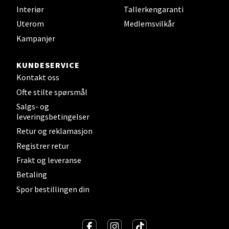
Åpent i dag 10-16
Interiør
Tallerkengaranti
Uterom
Medlemsvilkår
0 i butikk
Kampanjer
Velg
KUNDESERVICE
Kontakt oss
Ofte stilte spørsmål
Steinkjer - Thon Senter Steinkjer
Salgs- og
leveringsbetingelser
Sjøfartsgata 2, 7714 Steinkjer
Retur og reklamasjon
Åpent i dag 10-18
Registrer retur
0 i butikk
Frakt og leveranse
Betaling
Velg
Spor bestillingen din