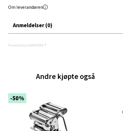
Åpent i dag 10-18
Om leverandøren
0 i butikk
Anmeldelser (0)
Velg
Powered by GAMIFIERA.®
Oppdal - Aunasenteret
Aunasenteret, Sunndalsvegen 3, 7340 Oppdal
Andre kjøpte også
Åpent i dag 10-18
0 i butikk
-50%
Velg
Orkanger - Thon Senter Orkanger