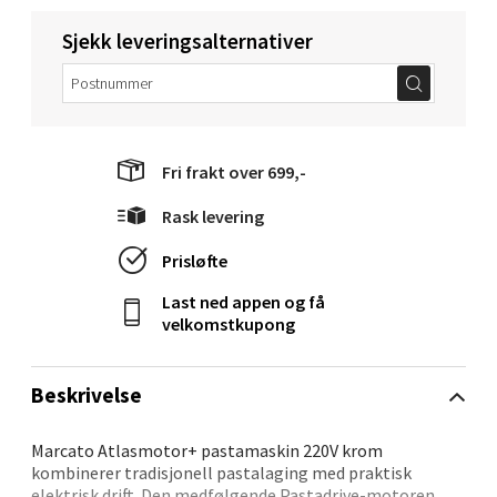
Åpent i dag 10-20
Sjekk leveringsalternativer
0 i butikk
Velg
Fri frakt over 699,-
Rask levering
Molde - Moldetorget
Prisløfte
Torget 1, 6413 Molde
Last ned appen og få
Åpent i dag 10-20
velkomstkupong
0 i butikk
Beskrivelse
Velg
Marcato Atlasmotor+ pastamaskin 220V krom
kombinerer tradisjonell pastalaging med praktisk
elektrisk drift. Den medfølgende Pastadrive-motoren