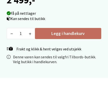
Velg
Få på nettlager
Kan sendes til butikk
Legg i handlekurv
Mo i Rana - Thon Senter Mo i Rana
Fridtjof Nansensgate 22, 8622 Mo i Rana
Frakt og klikk & hent velges ved utsjekk
Åpent i dag 09-19
Denne varen kan sendes til valgfri Tilbords-butikk.
0 i butikk
Velg butikk i handlekurven.
Velg
Ålesund - Thon Senter Moa
Langelandsvegen 25, 6010 Ålesund