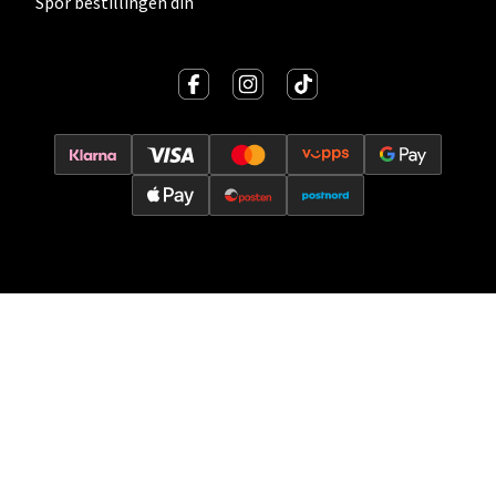
Spor bestillingen din
Velg
Oslo - Thon Senter Storo
Vitaminveien 7 - 9, 0485 Oslo
Åpent i dag 10-21
0 i butikk
Velg
Lillehammer - Strandtorget