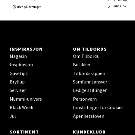
Finnes i 52 buti
Ski - Thon Senter Ski
Ikke på nettlager
Ski Storsenter, Jernbanesvingen 6, 1400 Ski
Åpent i dag 10-21
0 i butikk
INSPIRASJON
OM TILBORDS
Velg
Magasin
Om Tilbords
Inspirasjon
Butikker
Gavetips
Tilbords-appen
Bryllup
Samfunnsansvar
Sortland - Sortland Storsenter
Serviser
Ledige stillinger
Mummi-univers
Personvern
Strangata 26, 8400 Sortland
Åpent i dag 10-19
Black Week
Innstillinger for Cookies
Jul
Åpenhetsloven
0 i butikk
SORTIMENT
KUNDEKLUBB
Velg