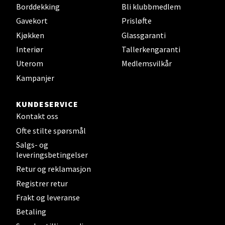
Borddekking
Bli klubbmedlem
Gavekort
Prisløfte
Kjøkken
Glassgaranti
Steinkjer - Thon Senter Steinkjer
Interiør
Tallerkengaranti
Uterom
Medlemsvilkår
Sjøfartsgata 2, 7714 Steinkjer
Kampanjer
Åpent i dag 10-20
0 i butikk
KUNDESERVICE
Kontakt oss
Velg
Ofte stilte spørsmål
Salgs- og
leveringsbetingelser
Retur og reklamasjon
Leirvik - Stord
Registrer retur
Torgbakken 2, 5401 Stord
Frakt og leveranse
Åpent i dag 10-17
Betaling
0 i butikk