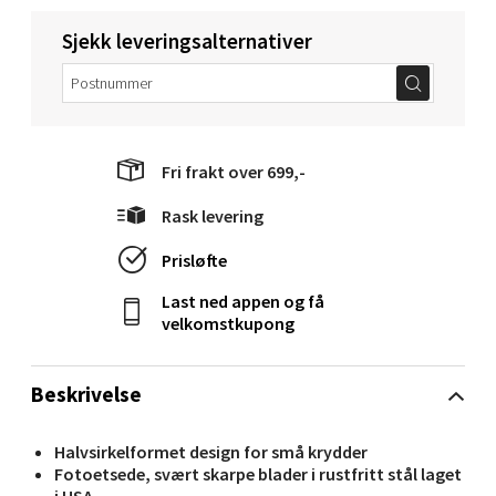
Molde - Moldetorget
Sjekk leveringsalternativer
Torget 1, 6413 Molde
Åpent i dag 10-20
0 i butikk
Fri frakt over 699,-
Velg
Rask levering
Prisløfte
Last ned appen og få
Narvik - Thon Senter Malmporten
velkomstkupong
Bolagsgata 1, 8514 Narvik
Beskrivelse
Åpent i dag 10-20
0 i butikk
Halvsirkelformet design for små krydder
Fotoetsede, svært skarpe blader i rustfritt stål laget
Velg
i USA