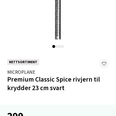
0 i butikk
Velg
Mandal - Alti Mandal
Skarvøyveien 55, 4517 Mandal
Åpent i dag 10-20
NETTSORTIMENT
0 i butikk
MICROPLANE
Premium Classic Spice rivjern til
Velg
krydder 23 cm svart
Mo i Rana - Thon Senter Mo i Rana
299,-