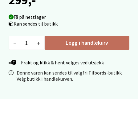
Fridtjof Nansensgate 22, 8622 Mo i Rana
Åpent i dag 09-19
Få på nettlager
0 i butikk
Kan sendes til butikk
Velg
Legg i handlekurv
Frakt og klikk & hent velges ved utsjekk
Ålesund - Thon Senter Moa
Denne varen kan sendes til valgfri Tilbords-butikk.
Velg butikk i handlekurven.
Langelandsvegen 25, 6010 Ålesund
Åpent i dag 10-20
0 i butikk
Velg