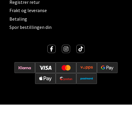
Registrer retur
Vitaminveien 7 - 9, 0485 Oslo
Frakt og leveranse
Åpent i dag 10-21
Betaling
0 i butikk
Spor bestillingen din
Velg
Lillehammer - Strandtorget
Strandtorget, 2609 Lillehammer
Åpent i dag 09-20
0 i butikk
Velg