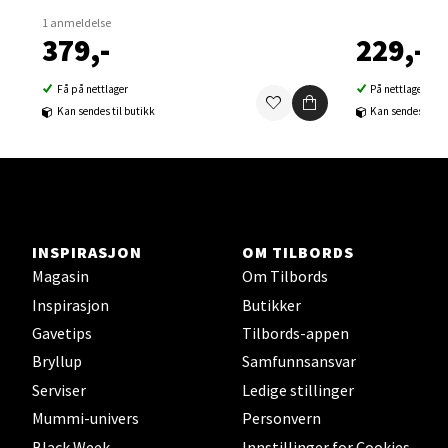
Velg
1 anmeldelse
379,-
229,-
Få på nettlager
På nettlager
Sortland - Sortland Storsenter
Kan sendes til butikk
Kan sendes til b
Strangata 26, 8400 Sortland
Åpent i dag 10-19
0 i butikk
INSPIRASJON
OM TILBORDS
Velg
Magasin
Om Tilbords
Inspirasjon
Butikker
Gavetips
Tilbords-appen
Steinkjer - Thon Senter Steinkjer
Bryllup
Samfunnsansvar
Serviser
Ledige stillinger
Sjøfartsgata 2, 7714 Steinkjer
Mummi-univers
Personvern
Åpent i dag 10-20
Black Week
Innstillinger for Cookies