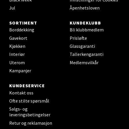
0 i butikk
Jul
Åpenhetsloven
Velg
SORTIMENT
KUNDEKLUBB
Borddekking
Bli klubbmedlem
Gavekort
Prisløfte
Kjøkken
Glassgaranti
Leirvik - Stord
Interiør
Tallerkengaranti
Uterom
Medlemsvilkår
Torgbakken 2, 5401 Stord
Åpent i dag 10-17
Kampanjer
0 i butikk
KUNDESERVICE
Kontakt oss
Velg
Ofte stilte spørsmål
Salgs- og
leveringsbetingelser
Oslo - Thon Senter Storo
Retur og reklamasjon