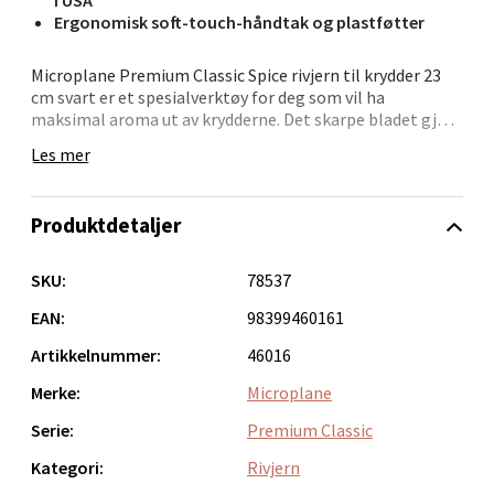
Ergonomisk soft-touch-håndtak og plastføtter
Microplane Premium Classic Spice rivjern til krydder 23
cm svart er et spesialverktøy for deg som vil ha
Bergen - Oasen Senter
maksimal aroma ut av krydderne. Det skarpe bladet gjør
det enkelt å rive selv harde råvarer.
Les mer
Folke Bernadottes vei 52, 5147 Fyllingsdalen
Åpent i dag 10-21
Rivjernet er ideelt for muskat, kanel, stjerneanis og
tonkabønner, men fungerer også godt til nøtter, kaffe
0 i butikk
Produktdetaljer
og sjokolade. Den buede formen gir god kontroll over
små ingredienser, og det ergonomiske håndtaket gir et
stabilt grep.
Velg
SKU:
78537
Rivjernet er lett å rengjøre og tåler oppvaskmaskin. Den
EAN:
98399460161
slanke formen gjør det enkelt å oppbevare.
Artikkelnummer:
46016
Oppdal - Aunasenteret
• Fotoetset, ultra-skarpt blad
Merke:
Microplane
• Produsert i USA
• Perfekt til harde krydder
Serie:
Premium Classic
Aunasenteret, Sunndalsvegen 3, 7340 Oppdal
• Komfortabelt soft touch-håndtak
Åpent i dag 10-19
Kategori:
Rivjern
• Ripebeskyttende plastføtter