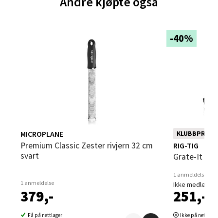
Andre kjøpte også
Brodtkorbsgate 7, 1338 Sandvika
Åpent i dag 10-21
-40%
0 i butikk
Velg
Bergen - Thon Senter Sartor
MICROPLANE
KLUBBPRIS
Sartorvegen 12, 5353 Straume
Premium Classic Zester rivjern 32 cm
RIG-TIG
Åpent i dag 10-21
svart
Grate-It ri
0 i butikk
1 anmeldelse
1 anmeldelse
Ikke medlem 41
379,-
251,-
Velg
Få på nettlager
Ikke på nettlage