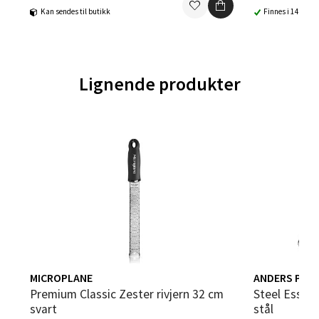
Kan sendes til butikk
Finnes i 14 buti
Trondheim - Sirkus Shopping
Falkenborgveien 5, 7044 Trondheim
Lignende produkter
Åpent i dag 09-21
0 i butikk
Velg
Ski - Thon Senter Ski
Ski Storsenter, Jernbanesvingen 6, 1400 Ski
Åpent i dag 10-21
MICROPLANE
ANDERS PET
0 i butikk
Premium Classic Zester rivjern 32 cm
Steel Essentials rivjern fint 31,5 cm
svart
stål