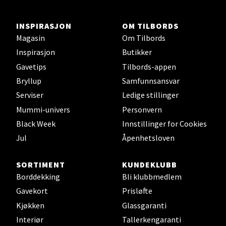
Velg
INSPIRASJON
OM TILBORDS
Magasin
Om Tilbords
Inspirasjon
Butikker
Gavetips
Tilbords-appen
Stavanger og Sandnes - Thon
Bryllup
Samfunnsansvar
Senter Madla
Serviser
Ledige stillinger
Mummi-univers
Personvern
Madlakrossen nr 9, 4042 Stavanger
Black Week
Innstillinger for Cookies
Åpent i dag 10-19
Jul
Åpenhetsloven
0 i butikk
SORTIMENT
KUNDEKLUBB
Velg
Borddekking
Bli klubbmedlem
Gavekort
Prisløfte
Kjøkken
Glassgaranti
Levanger - Magneten
Interiør
Tallerkengaranti