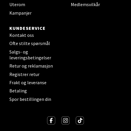
Uterom
Medlemsvilkår
Moafjæra 14, 7606 Levanger
Kampanjer
Åpent i dag 10-18
0 i butikk
KUNDESERVICE
Kontakt oss
Velg
Ofte stilte spørsmål
Salgs- og
leveringsbetingelser
Retur og reklamasjon
Mandal - Alti Mandal
Registrer retur
Frakt og leveranse
Skarvøyveien 55, 4517 Mandal
Åpent i dag 10-18
Betaling
Spor bestillingen din
0 i butikk
Velg