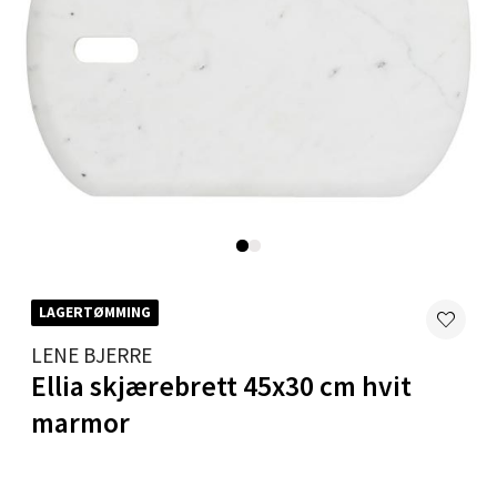
Velg
Karmsund - Thon Senter Oasen
Austbøvegen 16, 5542 Karmsund
Åpent i dag 10-18
0 i butikk
Velg
LAGERTØMMING
LENE BJERRE
Ellia skjærebrett 45x30 cm hvit
Stavanger og Sandnes - Kilden
marmor
Senter