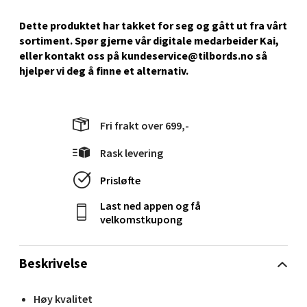
Gartnerveien 16, 4016 Stavanger
Åpent i dag 10-18
Dette produktet har takket for seg og gått ut fra vårt
sortiment. Spør gjerne vår digitale medarbeider Kai,
0 i butikk
eller kontakt oss på kundeservice@tilbords.no så
hjelper vi deg å ﬁnne et alternativ.
Velg
Fri frakt over 699,-
Stavanger og Sandnes - Kvadrat
Rask levering
Gamle Stokkavei 1, 4313 Sandnes
Prisløfte
Åpent i dag 10-18
Last ned appen og få
0 i butikk
velkomstkupong
Velg
Beskrivelse
Høy kvalitet