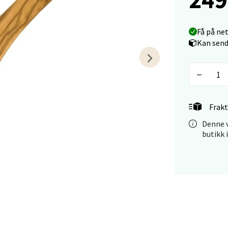
tiansand - Markens
Få på ne
Kan send
arkens markensgate 25B, 4611 Kristiansand
 dag 10-17
V
tikk
Frakt
 - Linderud
Denne v
butikk 
Mogensøns vei 38, 0594 Oslo
 dag 10-19
V
tikk
e/Jæren - M44