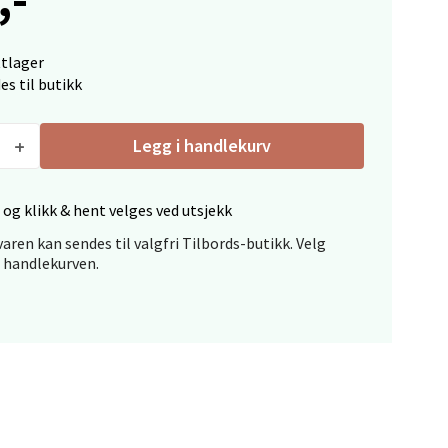
ttlager
es til butikk
Legg i handlekurv
elg
 og klikk & hent velges ved utsjekk
aren kan sendes til valgfri Tilbords-butikk. Velg
i handlekurven.
elg