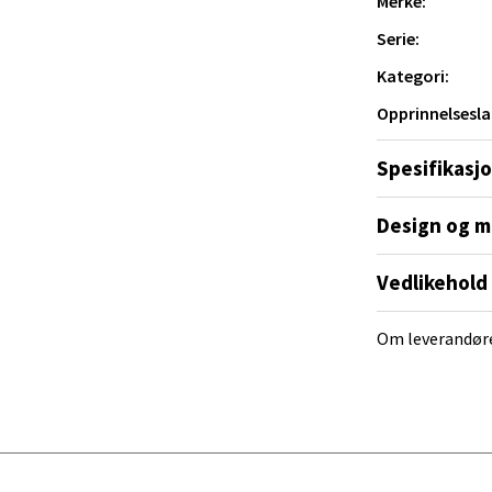
Merke:
V
tikk
Serie:
Kategori:
al - Alti Mandal
Opprinnelsesla
yveien 55, 4517 Mandal
Spesifikasj
 dag 10-18
V
Design og m
tikk
Vedlikehold
 Rana - Thon Senter Mo i Rana
Om leverandør
f Nansensgate 22, 8622 Mo i Rana
 dag 10-18
V
tikk