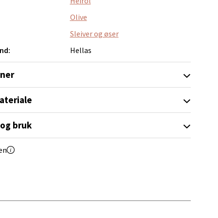
Heirol
elg
Olive
Sleiver og øser
nd:
Hellas
oner
elg
ateriale
 og bruk
en
elg