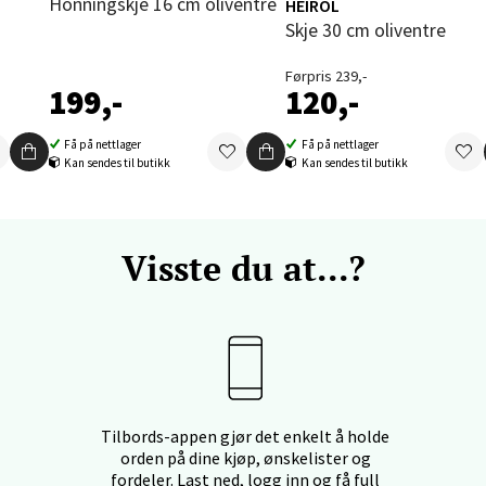
Honningskje 16 cm oliventre
HEIROL
nger - Thon Senter Orkanger
Skje 30 cm oliventre
Førpris 239,-
enter Orkanger, Orkdalsveien 113, 7300 Orkanger
199,-
120,-
 dag 09-18
V
tikk
Få på nettlager
Få på nettlager
Kan sendes til butikk
Kan sendes til butikk
vika - Thon Senter Sandvika
Visste du at...?
orbsgate 7, 1338 Sandvika
 dag 09-19
V
tikk
en - Thon Senter Sartor
Tilbords-appen gjør det enkelt å holde
orden på dine kjøp, ønskelister og
vegen 12, 5353 Straume
fordeler. Last ned, logg inn og få full