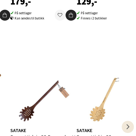
179,-
129,-
elg
På nettlager
På nettlager
Kan sendes til butikk
Finnes i 2 butikker
elg
elg
SATAKE
SATAKE