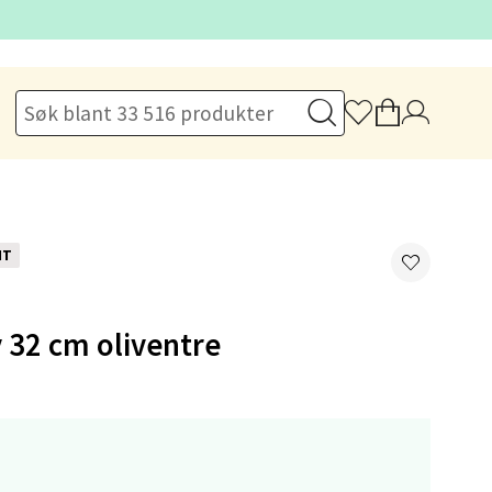
elg
elg
NT
v 32 cm oliventre
elg
,-