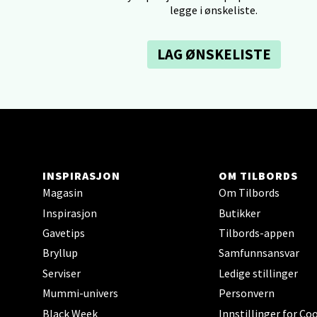
Åpent i
legge i ønskeliste.
0 i bu
LAG ØNSKELISTE
Tron
Falken
Åpent i
0 i bu
INSPIRASJON
OM TILBORDS
Magasin
Om Tilbords
Ski 
Inspirasjon
Butikker
Gavetips
Tilbords-appen
Ski Sto
Bryllup
Samfunnsansvar
Åpent i
Serviser
Ledige stillinger
0 i bu
Mummi-univers
Personvern
Black Week
Innstillinger for Co