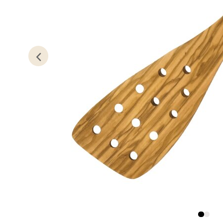
Kris
Lillem
Åpent i
0 i bu
Oslo
Erich 
Åpent i
0 i bu
Bryn