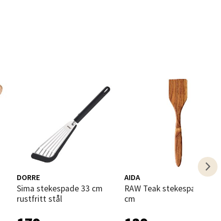
elg
elg
DORRE
AIDA
m
Sima stekespade 33 cm
RAW Teak stekespade 32,5
rustfritt stål
cm