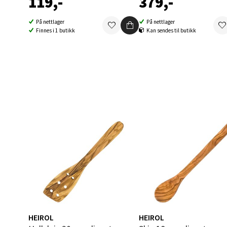
119,-
379,-
0 i bu
På nettlager
På nettlager
Finnes i 1 butikk
Kan sendes til butikk
Berg
Folke B
Åpent i
0 i bu
Oppd
Aunase
Åpent i
0 i bu
HEIROL
HEIROL