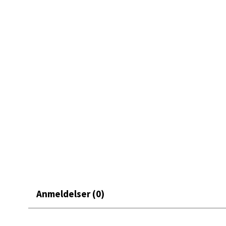
0 i bu
Mand
Skarvø
Åpent i
0 i bu
Mo i
Fridtjo
Åpent i
Anmeldelser (0)
0 i bu