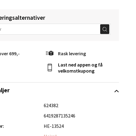
eringsalternativer
elg
over 699,-
Rask levering
Last ned appen og få
velkomstkupong
Vel
g
ljer
624382
6419287135246
r:
HE-13524