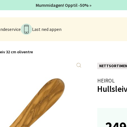
rveien 16, 4016 Stavanger
Mummidagen! Opptil -50% »
 dag 10-18
V
tikk
ndeservice
Last ned appen
anger og Sandnes - Kvadrat
leiv 32 cm oliventre
Stokkavei 1, 4313 Sandnes
 dag 10-18
V
NETTSORTIME
tikk
HEIROL
Hullslei
en - Thon Senter Lagunen
veien 1, 5239 Bergen
 dag 10-18
V
249
tikk