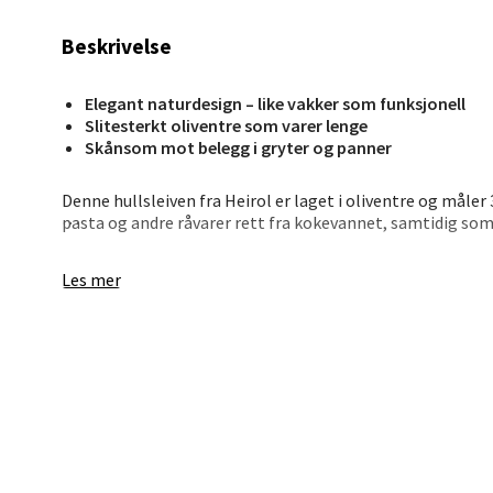
Jupiter
Beskrivelse
Åpent i
0 i bu
Elegant naturdesign – like vakker som funksjonell
Slitesterkt oliventre som varer lenge
Skånsom mot belegg i gryter og panner
Stav
Denne hullsleiven fra Heirol er laget i oliventre og måler 
Madl
pasta og andre råvarer rett fra kokevannet, samtidig so
Madlak
Oliventre er et av de mest holdbare treslagene og egner 
Les mer
Åpent i
Materialet er skånsomt mot non-stick-belegg og gir samti
kjøkkenet. For å bevare treets struktur anbefales håndvas
0 i bu
Heirol skaper produkter med utgangspunkt i ekte matglede
svenske og finske matkulturer. Målet er å gjøre matlagin
Leva
Moafjæ
Åpent i