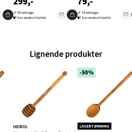
299,-
79,-
V
tikk
På nettlager
På nettlager
Kan sendes til butikk
Kan sendes til butikk
en - Oasen Senter
ernadottes vei 52, 5147 Fyllingsdalen
Lignende produkter
 dag 10-18
V
tikk
-50%
al - Aunasenteret
nteret, Sunndalsvegen 3, 7340 Oppdal
 dag 10-18
V
tikk
HEIROL
LAGERTØMMING