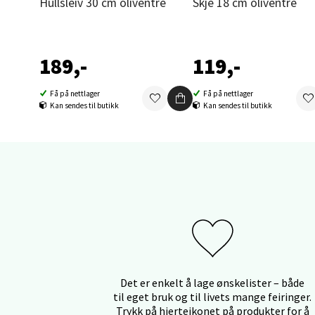
Hullsleiv 30 cm oliventre
Skje 18 cm oliventre
Orka
Thon S
189,-
119,-
Åpent i
0 i bu
Få på nettlager
Få på nettlager
Kan sendes til butikk
Kan sendes til butikk
Sand
Brodtk
Åpent i
0 i bu
Berg
Det er enkelt å lage ønskelister – både
til eget bruk og til livets mange feiringer.
Sartor
Trykk på hjerteikonet på produkter for å