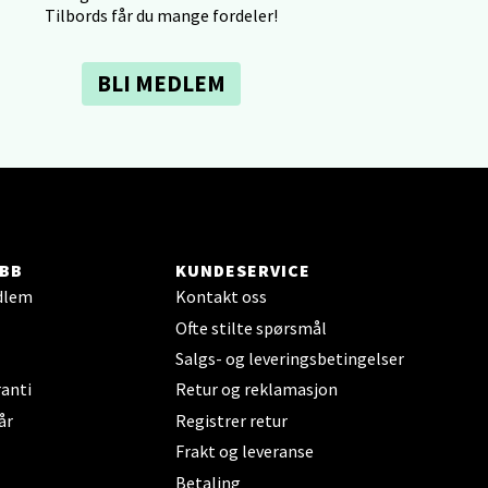
Tilbords får du mange fordeler!
elg
BLI MEDLEM
elg
BB
KUNDESERVICE
dlem
Kontakt oss
Ofte stilte spørsmål
Salgs- og leveringsbetingelser
anti
Retur og reklamasjon
år
Registrer retur
elg
Frakt og leveranse
Betaling