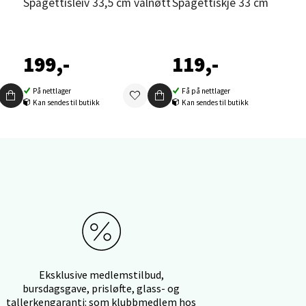
Spagettisleiv 33,5 cm valnøtt
Spagettiskje 33 cm bambu
199,-
119,-
elg
På nettlager
Få på nettlager
Kan sendes til butikk
Kan sendes til butikk
elg
Eksklusive medlemstilbud,
bursdagsgave, prisløfte, glass- og
tallerkengaranti: som klubbmedlem hos