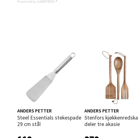
Powered by GAMIFIERA.®
Åles
Langel
Åpent i
0 i bu
Mold
Torget
Åpent i
0 i bu
ANDERS PETTER
ANDERS PETTER
Narv
Steel Essentials stekespade
Stenfors kjøkkenredskaper 3
29 cm stål
deler tre akasie
Bolags
Åpent i