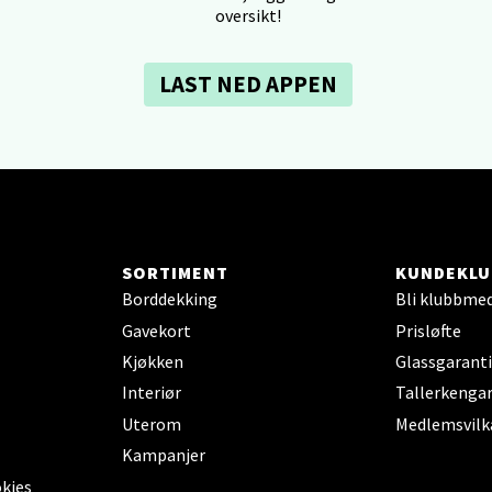
 dag 10-18
oversikt!
V
tikk
LAST NED APPEN
dheim - Sirkus Shopping
borgveien 5, 7044 Trondheim
 dag 09-20
V
tikk
SORTIMENT
KUNDEKLU
Borddekking
Bli klubbme
- Thon Senter Ski
Gavekort
Prisløfte
Kjøkken
Glassgaranti
rsenter, Jernbanesvingen 6, 1400 Ski
Interiør
Tallerkengar
 dag 10-19
Uterom
Medlemsvilk
V
tikk
Kampanjer
okies