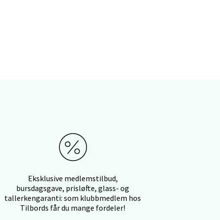
elg
elg
elg
Eksklusive medlemstilbud,
bursdagsgave, prisløfte, glass- og
tallerkengaranti: som klubbmedlem hos
Tilbords får du mange fordeler!