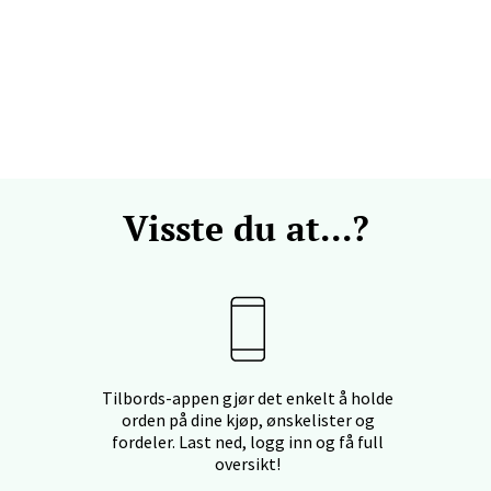
svegen 2, 5130 Nyborg
 dag 10-21
V
efjord - Hvaltorvet
7, 3210 Sandefjord
 dag 10-20
V
Visste du at...?
sø - Jekta Storsenter
yveien 12, 9015 Tromsø
 dag 10-21
V
Tilbords-appen gjør det enkelt å holde
orden på dine kjøp, ønskelister og
fordeler. Last ned, logg inn og få full
oversikt!