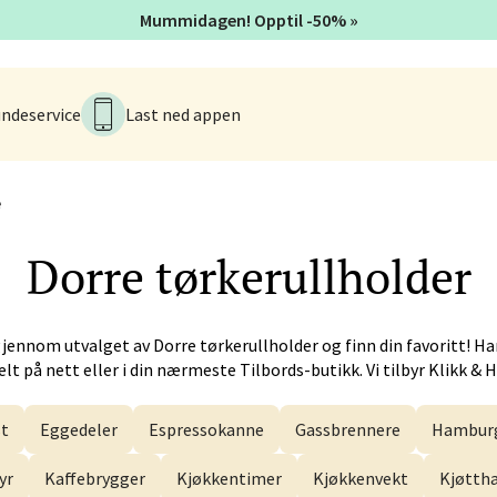
 - Alti Førde
Mummidagen! Opptil -50% »
alsveien 4, 6800 Førde
 dag 10-20
V
ndeservice
Last ned appen
n - Galleriet
e
menningen 8, 5014 Bergen
Dorre
tørkerullholder
 dag 09-21
V
gjennom utvalget av
Dorre
tørkerullholder og finn din favoritt! H
lt på nett eller i din nærmeste Tilbords-butikk. Vi tilbyr Klikk & 
k - CC Gjøvik
t
Eggedeler
Espressokanne
Gassbrennere
Hamburg
nesvingen 6, 2821 Gjøvik
 dag 10-21
V
yr
Kaffebrygger
Kjøkkentimer
Kjøkkenvekt
Kjøtt