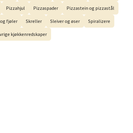
Pizzahjul
Pizzaspader
Pizzastein og pizzastål
og fjøler
Skreller
Sleiver og øser
Spiralizere
vrige kjøkkenredskaper
elg
elg