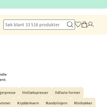
elg
elg
andle
Hent.
erpresse
Hvitløkspresser
Ildfaste former
elg
hammer
Krydderkvern
Mandolinjern
Minihakker