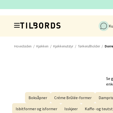
Førde
Naustd
Hopp til hovedinnholdet
Åpent i
Ku
Berge
Hovedsiden
Kjøkken
Kjøkkenutstyr
Tørkerullholder
Dorr
Torgal
Åpent i
Se 
enke
Gjøvi
Boksåpner
Créme Brûlée-former
Dampris
Jernba
Åpent i
Isbitformer og isformer
Isskjeer
Kaffe- og teutst