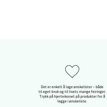
Myrdal
Åpent i
Sand
Torget 
Åpent i
Trom
Karlsø
Åpent i
Det er enkelt å lage ønskelister – både
til eget bruk og til livets mange feiringer.
Trykk på hjerteikonet på produkter for å
legge i ønskeliste.