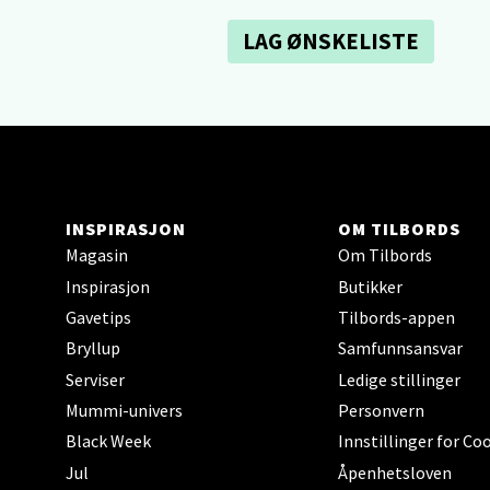
Hars
LAG ØNSKELISTE
Skillev
Åpent i
Karm
INSPIRASJON
OM TILBORDS
Austbø
Magasin
Om Tilbords
Åpnings
Inspirasjon
Butikker
Gavetips
Tilbords-appen
Bryllup
Samfunnsansvar
Stav
Serviser
Ledige stillinger
Mummi-univers
Personvern
Gartne
Black Week
Innstillinger for Co
Åpent i
Jul
Åpenhetsloven