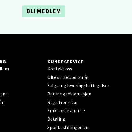
BLI MEDLEM
elg
BB
KUNDESERVICE
dlem
Kontakt oss
elg
Ofte stilte spørsmål
Salgs- og leveringsbetingelser
anti
Retur og reklamasjon
år
Registrer retur
Frakt og leveranse
Betaling
elg
Spor bestillingen din