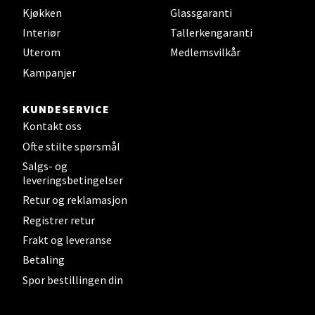
Kjøkken
Glassgaranti
Interiør
Tallerkengaranti
Sandefjord - Hvaltorvet
Uterom
Medlemsvilkår
Kampanjer
Torget 7, 3210 Sandefjord
Åpent i dag 10-20
KUNDESERVICE
Kontakt oss
Ofte stilte spørsmål
Velg
Salgs- og
leveringsbetingelser
Retur og reklamasjon
Tromsø - Jekta Storsenter
Registrer retur
Frakt og leveranse
Karlsøyveien 12, 9015 Tromsø
Betaling
Åpent i dag 10-21
Spor bestillingen din