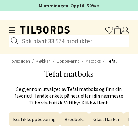
Åpent i dag 10-20
Mummidagen! Opptil -50% »
Hopp til hovedinnholdet
Velg
Bergen - Galleriet
Hovedsiden
Kjøkken
Oppbevaring
Matboks
Tefal
Torgalmenningen 8, 5014 Bergen
Tefal
matboks
Åpent i dag 09-21
Se gjennom utvalget av
Tefal
matboks og finn din
favoritt! Handle enkelt på nett eller i din nærmeste
Velg
Tilbords-butikk. Vi tilbyr Klikk & Hent.
Bestikkoppbevaring
Brødboks
Glassflasker
Kak
Gjøvik - CC Gjøvik