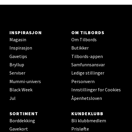
Stavanger og Sandnes -
Herbarium
Lars Hertervigs gate 6, 4005 Stavanger
Åpent i dag 10-20
INSPIRASJON
OM TILBORDS
Magasin
Om Tilbords
Inspirasjon
Butikker
Velg
Gavetips
Tilbords-appen
Bryllup
Samfunnsansvar
Serviser
Ledige stillinger
Bergen - Horisont
Mummi-univers
Personvern
Black Week
Innstillinger for Cookies
Myrdalsvegen 2, 5130 Nyborg
Jul
Åpenhetsloven
Åpent i dag 10-21
SORTIMENT
KUNDEKLUBB
Borddekking
Bli klubbmedlem
Velg
Gavekort
Prisløfte