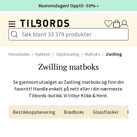
Myrdalsvegen 2, 5130 Nyborg
Mummidagen! Opptil -50% »
Åpent i dag 10-21
Hopp til hovedinnholdet
Velg
Hovedsiden
Kjøkken
Oppbevaring
Matboks
Zwilling
Sandefjord - Hvaltorvet
Zwilling
matboks
Torget 7, 3210 Sandefjord
Se gjennom utvalget av
Zwilling
matboks og finn din
Åpent i dag 10-20
favoritt! Handle enkelt på nett eller i din nærmeste
Tilbords-butikk. Vi tilbyr Klikk & Hent.
Velg
Bestikkoppbevaring
Brødboks
Glassflasker
Kak