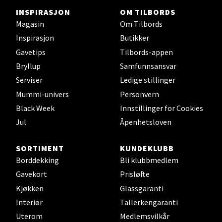
INSPIRASJON
OM TILBORDS
Magasin
Om Tilbords
Velg
Inspirasjon
Butikker
Gavetips
Tilbords-appen
Bryllup
Samfunnsansvar
Serviser
Ledige stillinger
Kristiansand - Markens
Mummi-univers
Personvern
Lillemarkens markensgate 25B, 4611
Black Week
Innstillinger for Cookies
Kristiansand
Jul
Åpenhetsloven
Åpent i dag 09-18
SORTIMENT
KUNDEKLUBB
Borddekking
Bli klubbmedlem
Velg
Gavekort
Prisløfte
Kjøkken
Glassgaranti
Interiør
Tallerkengaranti
Oslo - Linderud
Uterom
Medlemsvilkår