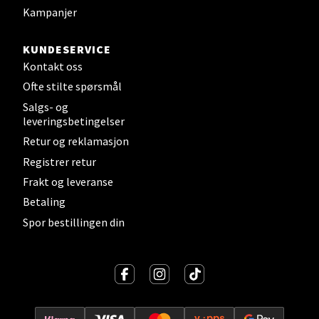
Kampanjer
Erich Mogensøns vei 38, 0594 Oslo
Åpent i dag 10-21
KUNDESERVICE
Kontakt oss
Ofte stilte spørsmål
Velg
Salgs- og
leveringsbetingelser
Retur og reklamasjon
Bryne/Jæren - M44
Registrer retur
Frakt og leveranse
Jupiterveien 2, 4340 Bryne
Betaling
Åpent i dag 10-20
Spor bestillingen din
Velg