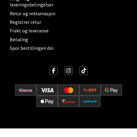
leveringsbetingelser
Velg
Retur og reklamasjon
Registrer retur
Frakt og leveranse
Betaling
Lillehammer - Strandtorget
Spor bestillingen din
Strandtorget, 2609 Lillehammer
Åpent i dag 09-20
0 i butikk
Velg
Strømmen - Thon Senter Strømmen
Støperivn. 5, 2010 Strømmen