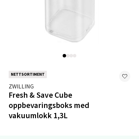
Mandal - Alti Mandal
Skarvøyveien 55, 4517 Mandal
Åpent i dag 10-20
0 i butikk
Velg
NETTSORTIMENT
ZWILLING
Fresh & Save Cube
Mo i Rana - Thon Senter Mo i Rana
oppbevaringsboks med
vakuumlokk 1,3L
Fridtjof Nansensgate 22, 8622 Mo i Rana
Åpent i dag 09-19
0 i butikk