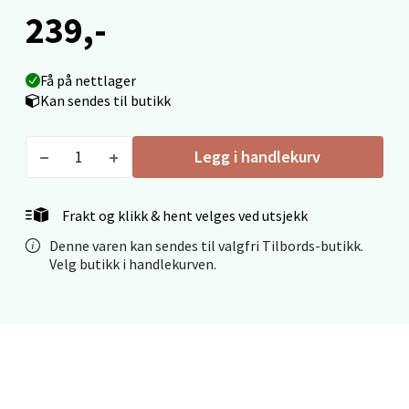
239,-
Velg
Få på nettlager
Kan sendes til butikk
Ålesund - Thon Senter Moa
Legg i handlekurv
Langelandsvegen 25, 6010 Ålesund
Åpent i dag 10-20
0 i butikk
Frakt og klikk & hent velges ved utsjekk
Denne varen kan sendes til valgfri Tilbords-butikk.
Velg
Velg butikk i handlekurven.
Molde - Moldetorget
Torget 1, 6413 Molde