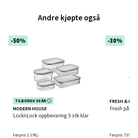
Velg
Andre kjøpte også
-50%
-30%
Bergen - Thon Senter Sartor
Sartorvegen 12, 5353 Straume
Åpent i dag 10-21
0 i butikk
Velg
Dette produktet er inkludert i vår kampanje. Benytt
FRESH & EAS
TILBORDS 50 ÅR
deg av rabatten i dag!
Fresh påleg
MODERN HOUSE
LocknLock oppbevaring 5 stk klar
Trondheim - Sirkus Shopping
Førpris 1 190,-
Førpris 739,-
Falkenborgveien 5, 7044 Trondheim