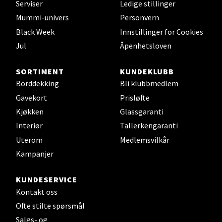
Serviser
Ledige stillinger
Mummi-univers
Personvern
Black Week
Innstillinger for Cookies
Leirvik - Stord
Jul
Åpenhetsloven
Torgbakken 2, 5401 Stord
Åpent i dag 10-17
SORTIMENT
KUNDEKLUBB
Borddekking
Bli klubbmedlem
0 i butikk
Gavekort
Prisløfte
Kjøkken
Glassgaranti
Velg
Interiør
Tallerkengaranti
Uterom
Medlemsvilkår
Kampanjer
Oslo - Thon Senter Storo
KUNDESERVICE
Vitaminveien 7 - 9, 0485 Oslo
Kontakt oss
Åpent i dag 10-21
Ofte stilte spørsmål
0 i butikk
Salgs- og