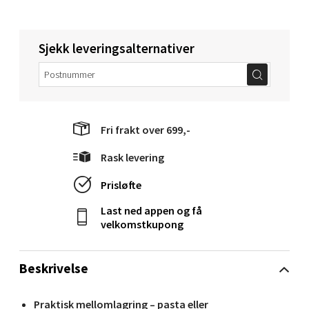
Åpent i dag 10-20
0 i butikk
Sjekk leveringsalternativer
Velg
Fri frakt over 699,-
Narvik - Thon Senter Malmporten
Rask levering
Bolagsgata 1, 8514 Narvik
Åpent i dag 10-20
Prisløfte
0 i butikk
Last ned appen og få
velkomstkupong
Velg
Beskrivelse
Praktisk mellomlagring – pasta eller