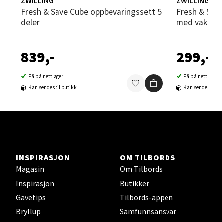
ZWILLING
ZWILLING
Sortland - Sortland Storsenter
Fresh & Save Cube oppbevaringssett 5
Fresh & Save Cube oppbevaringsboks
deler
med vakuuml
Strangata 26, 8400 Sortland
Åpent i dag 10-19
839,-
299,-
0 i butikk
Få på nettlager
Få på nettlager
Velg
Kan sendes til butikk
Kan sendes til b
Steinkjer - Thon Senter Steinkjer
Sjøfartsgata 2, 7714 Steinkjer
INSPIRASJON
OM TILBORDS
Åpent i dag 10-20
Magasin
Om Tilbords
Inspirasjon
Butikker
0 i butikk
Gavetips
Tilbords-appen
Bryllup
Samfunnsansvar
Velg