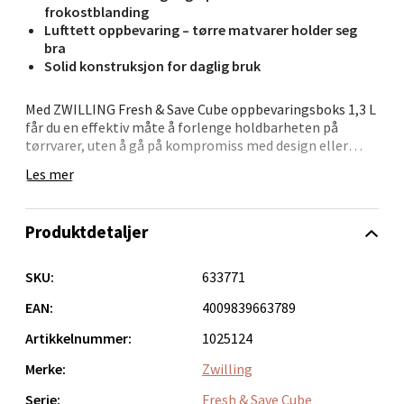
Bergen - Oasen Senter
frokostblanding
Lufttett oppbevaring – tørre matvarer holder seg
Folke Bernadottes vei 52, 5147 Fyllingsdalen
bra
Åpent i dag 10-21
Solid konstruksjon for daglig bruk
0 i butikk
Med ZWILLING Fresh & Save Cube oppbevaringsboks 1,3 L
får du en effektiv måte å forlenge holdbarheten på
Velg
tørrvarer, uten å gå på kompromiss med design eller
funksjon. Den smarte boksen beskytter innholdet mot
Les mer
luft, fukt og lukt – og gir deg full kontroll over
kjøkkenskapet.
Oppdal - Aunasenteret
Produktdetaljer
Boksen rommer 1,3 liter og passer perfekt til større
mengder frokostblanding, ris eller belgfrukter. Den kan
Aunasenteret, Sunndalsvegen 3, 7340 Oppdal
brukes alene eller kobles til ZWILLINGs vakuumpumpe
SKU:
633771
for enda bedre bevaring. Som en del av Cube-serien er den
Åpent i dag 10-19
også lett å stable og kombinere med andre størrelser,
EAN:
4009839663789
0 i butikk
slik at du får et skreddersydd system.
Artikkelnummer:
1025124
Er dette et lufttett system?
Merke:
Zwilling
Velg
Ja, lokket er designet for å holde luft og fukt ute – og gir
ekstra effekt ved bruk av vakuumpumpe.
Serie:
Fresh & Save Cube