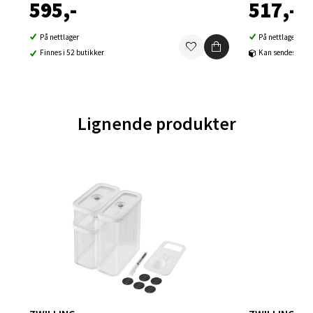
595,-
517,-
Åpent i dag 09-21
0 i butikk
På nettlager
På nettlager
Finnes i 52 butikker
Kan sendes til b
Velg
Lignende produkter
Ski - Thon Senter Ski
Ski Storsenter, Jernbanesvingen 6, 1400 Ski
Åpent i dag 10-21
0 i butikk
Velg