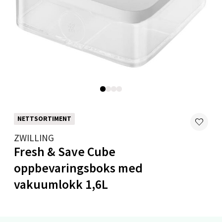
Velg
Mandal - Alti Mandal
Skarvøyveien 55, 4517 Mandal
Åpent i dag 10-20
0 i butikk
NETTSORTIMENT
ZWILLING
Velg
Fresh & Save Cube
oppbevaringsboks med
vakuumlokk 1,6L
Mo i Rana - Thon Senter Mo i Rana
Fridtjof Nansensgate 22, 8622 Mo i Rana