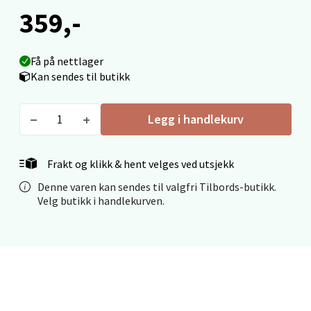
Åpent i dag 09-19
359,-
0 i butikk
Få på nettlager
Velg
Kan sendes til butikk
Legg i handlekurv
Ålesund - Thon Senter Moa
Frakt og klikk & hent velges ved utsjekk
Langelandsvegen 25, 6010 Ålesund
Åpent i dag 10-20
Denne varen kan sendes til valgfri Tilbords-butikk.
Velg butikk i handlekurven.
0 i butikk
Velg