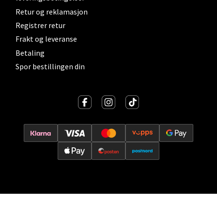
Åpent i dag 10-21
Retur og reklamasjon
Registrer retur
0 i butikk
Frakt og leveranse
Betaling
Velg
Spor bestillingen din
Lillehammer - Strandtorget
Strandtorget, 2609 Lillehammer
Åpent i dag 09-20
0 i butikk
Velg