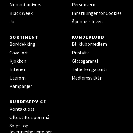
Mummi-univers
Personvern
Black Week
Innstillinger for Cookies
Velg
Jul
Åpenhetsloven
SORTIMENT
KUNDEKLUBB
Leirvik - Stord
Borddekking
Bli klubbmedlem
Gavekort
Prisløfte
Torgbakken 2, 5401 Stord
Kjøkken
Glassgaranti
Åpent i dag 10-17
Interiør
Tallerkengaranti
0 i butikk
Uterom
Medlemsvilkår
Kampanjer
Velg
KUNDESERVICE
Kontakt oss
Ofte stilte spørsmål
Oslo - Thon Senter Storo
Salgs- og
leveringsbetingelser
Vitaminveien 7 - 9, 0485 Oslo