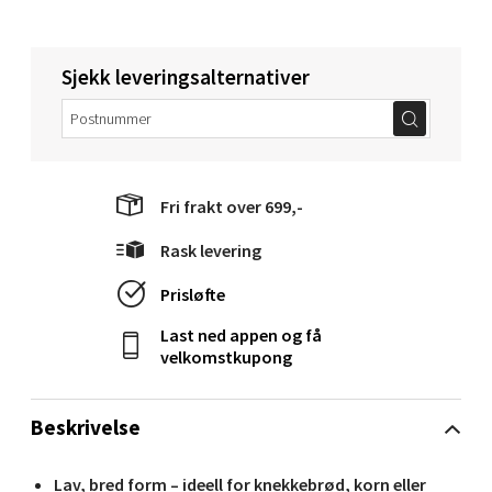
Molde - Moldetorget
Torget 1, 6413 Molde
Sjekk leveringsalternativer
Åpent i dag 10-20
0 i butikk
Velg
Fri frakt over 699,-
Rask levering
Narvik - Thon Senter Malmporten
Prisløfte
Last ned appen og få
Bolagsgata 1, 8514 Narvik
velkomstkupong
Åpent i dag 10-20
0 i butikk
Beskrivelse
Velg
Lav, bred form – ideell for knekkebrød, korn eller