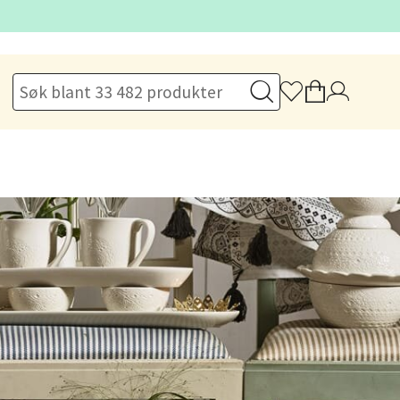
elg
Vel
g
elg