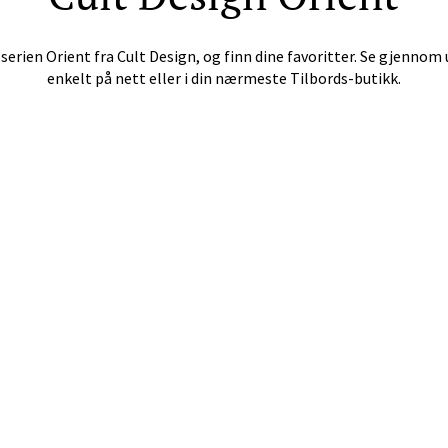
 dag 10-20
V
 serien
Orient
fra
Cult Design
, og finn dine favoritter. Se gjennom
enkelt på nett eller i din nærmeste Tilbords-butikk.
e - Moldetorget
 1, 6413 Molde
 dag 10-20
V
ik - Thon Senter Malmporten
gata 1, 8514 Narvik
 dag 10-20
V