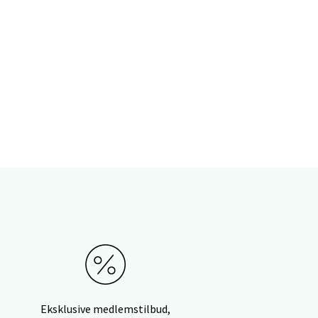
elg
elg
Eksklusive medlemstilbud,