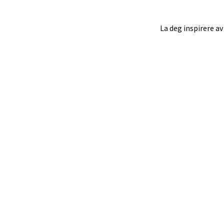
Åpent i
La deg inspirere av
Mold
Torget
Åpent i
Narv
Bolags
Åpent i