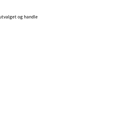
elg
 utvalget og handle
elg
elg