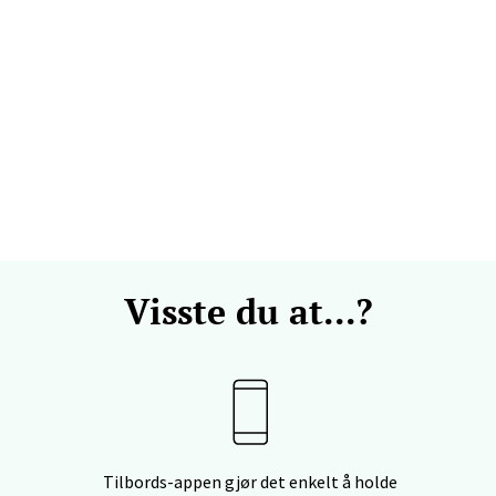
ehammer - Strandtorget
torget, 2609 Lillehammer
 dag 09-20
V
mmen - Thon Senter Strømmen
ivn. 5, 2010 Strømmen
Visste du at...?
 dag 10-21
V
dalsøra - Alti Sunndal
nndal, Sunndalsveien 17, 6600 Sunndalsøra
Tilbords-appen gjør det enkelt å holde