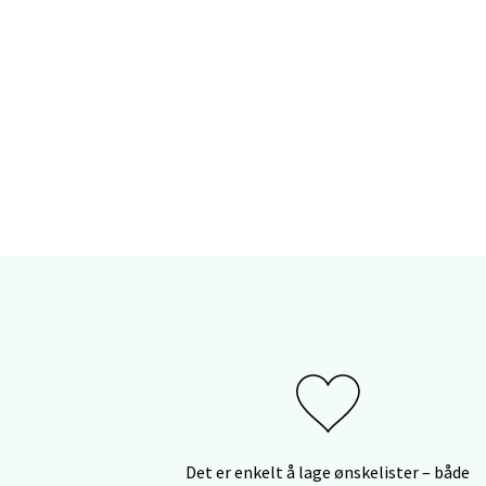
Lill
Strand
Åpent i
Strø
Støper
Åpent i
Sunn
Alti Su
Det er enkelt å lage ønskelister – både