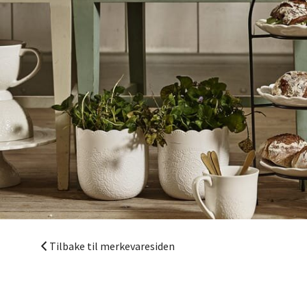
Mand
Skarvø
Åpent i
Mo i
Fridtjo
Åpent i
Tilbake til merkevaresiden
Åles
Langel