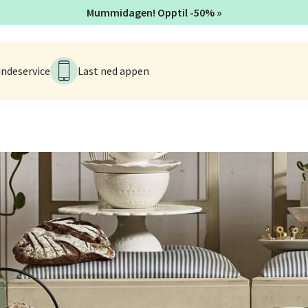
Mummidagen! Opptil -50% »
veien 2, 4340 Bryne
 dag 10-20
V
ndeservice
Last ned appen
anger og Sandnes - Thon Senter
a
rossen nr 9, 4042 Stavanger
 dag 10-20
nger - Magneten
ra 14, 7606 Levanger
 dag 10-20
V