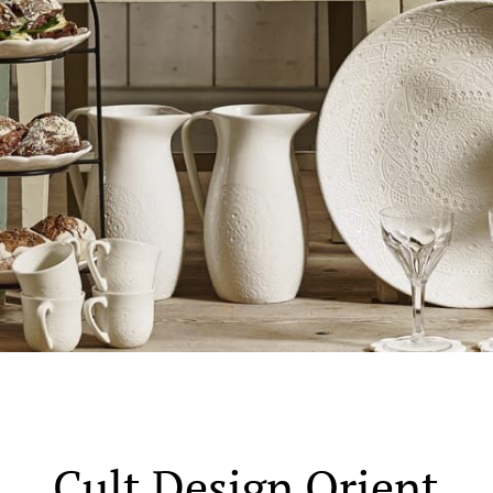
al - Alti Mandal
yveien 55, 4517 Mandal
 dag 10-20
V
 Rana - Thon Senter Mo i Rana
f Nansensgate 22, 8622 Mo i Rana
 dag 09-19
V
und - Thon Senter Moa
Cult Design
Orient
andsvegen 25, 6010 Ålesund