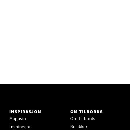
Senter
Gartnerveien 16, 4016 Stavanger
Åpent i dag 10-20
Velg
Stavanger og Sandnes - Kvadrat
Gamle Stokkavei 1, 4313 Sandnes
Åpent i dag 10-21
INSPIRASJON
OM TILBORDS
Velg
Magasin
Om Tilbords
Inspirasjon
Butikker