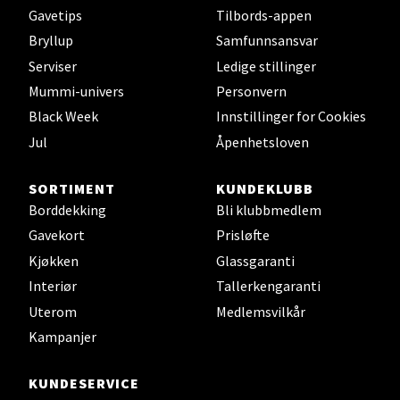
Gavetips
Tilbords-appen
Bryllup
Samfunnsansvar
Bergen - Thon Senter Lagunen
Serviser
Ledige stillinger
Laguneveien 1, 5239 Bergen
Mummi-univers
Personvern
Åpent i dag 10-21
Black Week
Innstillinger for Cookies
Jul
Åpenhetsloven
Velg
SORTIMENT
KUNDEKLUBB
Borddekking
Bli klubbmedlem
Gavekort
Prisløfte
Kristiansand - Markens
Kjøkken
Glassgaranti
Interiør
Tallerkengaranti
Lillemarkens markensgate 25B, 4611
Uterom
Medlemsvilkår
Kristiansand
Kampanjer
Åpent i dag 09-18
KUNDESERVICE