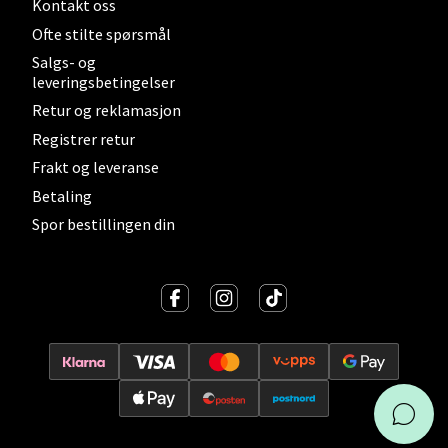
Kontakt oss
Velg
Ofte stilte spørsmål
Salgs- og
leveringsbetingelser
Oslo - Linderud
Retur og reklamasjon
Registrer retur
Erich Mogensøns vei 38, 0594 Oslo
Frakt og leveranse
Åpent i dag 10-21
Betaling
Spor bestillingen din
Velg
Bryne/Jæren - M44
Jupiterveien 2, 4340 Bryne
Åpent i dag 10-20