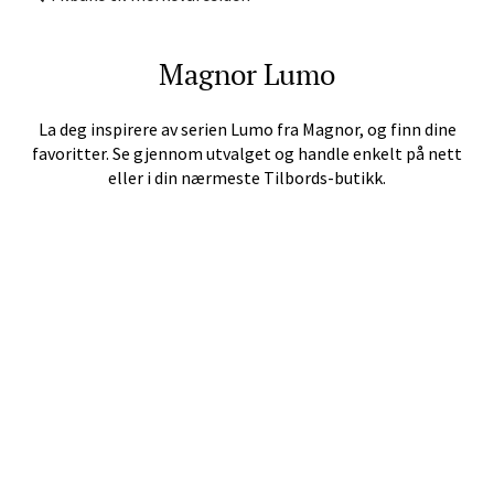
Velg
Magnor
Lumo
La deg inspirere av serien
Lumo
fra
Magnor
, og finn dine
Tromsø - Jekta Storsenter
favoritter. Se gjennom utvalget og handle enkelt på nett
eller i din nærmeste Tilbords-butikk.
Karlsøyveien 12, 9015 Tromsø
Åpent i dag 10-21
Velg
Harstad - Thon Senter
Kanebogen
Skillevegen 5, 9411 Harstad