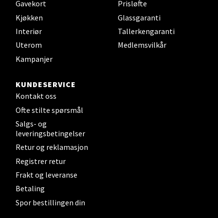
Gavekort
Prisløfte
Kjøkken
Glassgaranti
Bergen - Wallendahl
Interiør
Tallerkengaranti
Uterom
Medlemsvilkår
Strandgaten 17, 5013 Bergen
Kampanjer
Åpent i dag 10-20
KUNDESERVICE
Kontakt oss
Velg
Ofte stilte spørsmål
Salgs- og
leveringsbetingelser
Retur og reklamasjon
Fredrikstad - Østfoldhallene
Registrer retur
Dikeveien 28, 1661 Fredrikstad
Frakt og leveranse
Åpent i dag 10-20
Betaling
Spor bestillingen din