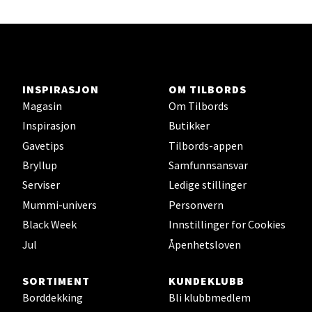
Lørenskog - Thon Senter Triaden
Gamleveien 88, 1461 Lørenskog
Åpent i dag 10-21
INSPIRASJON
OM TILBORDS
Magasin
Om Tilbords
Velg
Inspirasjon
Butikker
Gavetips
Tilbords-appen
Bryllup
Samfunnsansvar
Serviser
Ledige stillinger
Oslo - Tveita Senter
Mummi-univers
Personvern
Tveita Senter, 0671 Oslo
Black Week
Innstillinger for Cookies
Åpent i dag 10-21
Jul
Åpenhetsloven
SORTIMENT
KUNDEKLUBB
Velg
Borddekking
Bli klubbmedlem