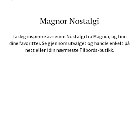
Magnor
Nostalgi
Oppdal - Aunasenteret
La deg inspirere av serien
Nostalgi
fra
Magnor
, og finn
Aunasenteret, Sunndalsvegen 3, 7340 Oppdal
dine favoritter. Se gjennom utvalget og handle enkelt på
Åpent i dag 10-19
nett eller i din nærmeste Tilbords-butikk.
Velg
Orkanger - Thon Senter Orkanger
Thon Senter Orkanger, Orkdalsveien 113, 7300
Orkanger
Åpent i dag 09-20