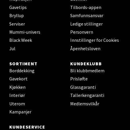
Gavetips
Tilbords-appen
Bergen - Thon Senter Lagunen
Bryllup
Samfunnsansvar
Serviser
Ledige stillinger
Laguneveien 1, 5239 Bergen
Åpent i dag 10-21
Mummi-univers
Personvern
Black Week
Innstillinger for Cookies
Jul
Åpenhetsloven
Velg
SORTIMENT
KUNDEKLUBB
Borddekking
Bli klubbmedlem
Gavekort
Prisløfte
Kristiansand - Markens
Kjøkken
Glassgaranti
Lillemarkens markensgate 25B, 4611
Interiør
Tallerkengaranti
Kristiansand
Uterom
Medlemsvilkår
Åpent i dag 09-18
Kampanjer
KUNDESERVICE
Velg