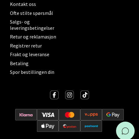
Kontakt oss
Ofte stilte spørsmål
Salgs- og
leveringsbetingelser
Oslo - Linderud
Retur og reklamasjon
Erich Mogensøns vei 38, 0594 Oslo
Registrer retur
Åpent i dag 10-21
Frakt og leveranse
Betaling
Spor bestillingen din
Velg
Bryne/Jæren - M44
Jupiterveien 2, 4340 Bryne
Åpent i dag 10-20