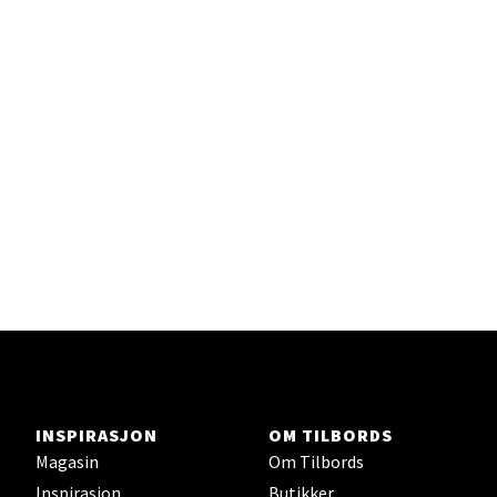
Senter
Gartnerveien 16, 4016 Stavanger
Åpent i dag 10-20
Velg
Stavanger og Sandnes - Kvadrat
Gamle Stokkavei 1, 4313 Sandnes
Åpent i dag 10-21
Velg
INSPIRASJON
OM TILBORDS
Magasin
Om Tilbords
Inspirasjon
Butikker