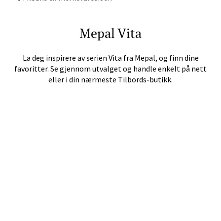
Velg
Mepal
Vita
Tromsø - Jekta Storsenter
La deg inspirere av serien
Vita
fra
Mepal
, og finn dine
favoritter. Se gjennom utvalget og handle enkelt på nett
Karlsøyveien 12, 9015 Tromsø
eller i din nærmeste Tilbords-butikk.
Åpent i dag 10-21
Velg
Harstad - Thon Senter
Kanebogen
Skillevegen 5, 9411 Harstad