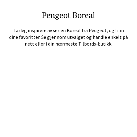
Peugeot
Boreal
Velg
La deg inspirere av serien
Boreal
fra
Peugeot
, og finn
dine favoritter. Se gjennom utvalget og handle enkelt på
nett eller i din nærmeste Tilbords-butikk.
Bergen - Oasen Senter
Folke Bernadottes vei 52, 5147 Fyllingsdalen
Åpent i dag 10-21
Velg
Oppdal - Aunasenteret