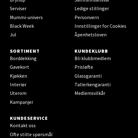
Velg
Serviser
Ledige stillinger
Mummi-univers
Personvern
Black Week
Innstillinger for Cookies
Fredrikstad - Torvbyen
Jul
Åpenhetsloven
Brochsgate 8, 1607 Fredrikstad
SORTIMENT
KUNDEKLUBB
Åpent i dag 10-20
Borddekking
Bli klubbmedlem
Gavekort
Prisløfte
Kjøkken
Glassgaranti
Velg
Interiør
Tallerkengaranti
Uterom
Medlemsvilkår
Kampanjer
Lørenskog - Thon Senter Triaden
KUNDESERVICE
Gamleveien 88, 1461 Lørenskog
Kontakt oss
Åpent i dag 10-21
Ofte stilte spørsmål