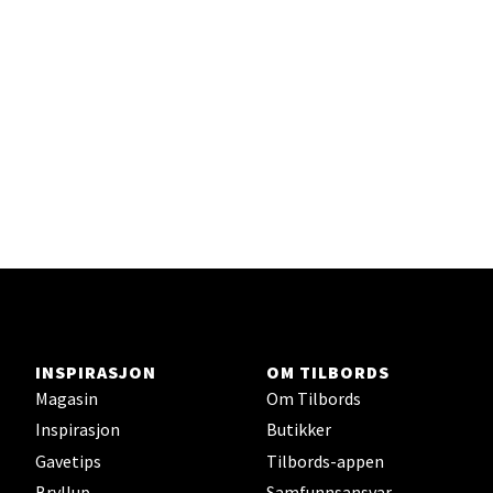
Jessheim - Thon Senter
Jessheim
Storgata 6, 2050 Jessheim
Åpent i dag 10-21
Velg
Kristiansand - Thon
Sørlandssenteret
INSPIRASJON
OM TILBORDS
Barstølveien 31, 4636 Kristiansand
Magasin
Om Tilbords
Åpent i dag 10-21
Inspirasjon
Butikker
Gavetips
Tilbords-appen
Bryllup
Samfunnsansvar