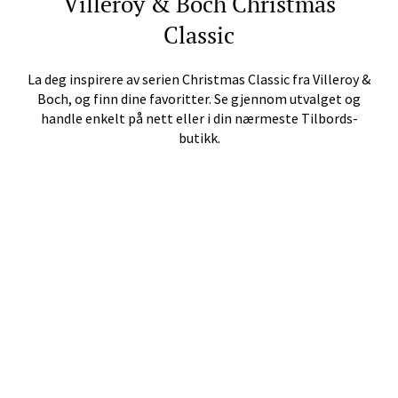
Villeroy & Boch
Christmas
Classic
Velg
La deg inspirere av serien
Christmas Classic
fra
Villeroy &
Boch
, og finn dine favoritter. Se gjennom utvalget og
handle enkelt på nett eller i din nærmeste Tilbords-
Jessheim - Thon Senter
butikk.
Jessheim
Storgata 6, 2050 Jessheim
Åpent i dag 10-21
Velg
Kristiansand - Thon