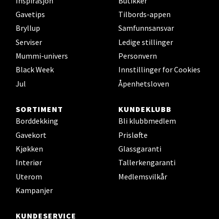
Inspirasjon
Butikker
Gavetips
Tilbords-appen
Bryllup
Samfunnsansvar
Serviser
Ledige stillinger
Mummi-univers
Personvern
Black Week
Innstillinger for Cookies
Jul
Åpenhetsloven
SORTIMENT
KUNDEKLUBB
Borddekking
Bli klubbmedlem
Gavekort
Prisløfte
Kjøkken
Glassgaranti
Interiør
Tallerkengaranti
Uterom
Medlemsvilkår
Kampanjer
KUNDESERVICE