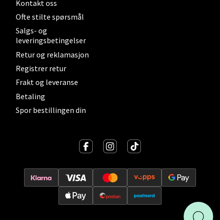
Kontakt oss
Ofte stilte spørsmål
Salgs- og
Oslo - Linderud
leveringsbetingelser
Retur og reklamasjon
Erich Mogensøns vei 38, 0594 Oslo
Åpent i dag 10-21
Registrer retur
Frakt og leveranse
Betaling
Velg
Spor bestillingen din
Bryne/Jæren - M44
Jupiterveien 2, 4340 Bryne
Åpent i dag 10-20