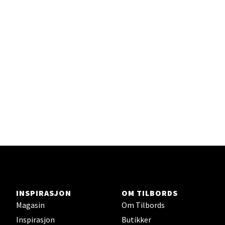
Gartnerveien 16, 4016 Stavanger
Åpent i dag 10-20
Velg
Stavanger og Sandnes - Kvadrat
Gamle Stokkavei 1, 4313 Sandnes
Åpent i dag 10-21
Velg
INSPIRASJON
OM TILBORDS
Magasin
Om Tilbords
Inspirasjon
Butikker