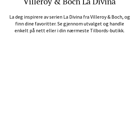
Villeroy & Boch
La Divina
La deg inspirere av serien
La Divina
fra
Villeroy & Boch
, og
finn dine favoritter. Se gjennom utvalget og handle
Tromsø - Jekta Storsenter
enkelt på nett eller i din nærmeste Tilbords-butikk.
Karlsøyveien 12, 9015 Tromsø
Åpent i dag 10-21
Velg
Harstad - Thon Senter
Kanebogen
Skillevegen 5, 9411 Harstad
Åpent i dag 10-20