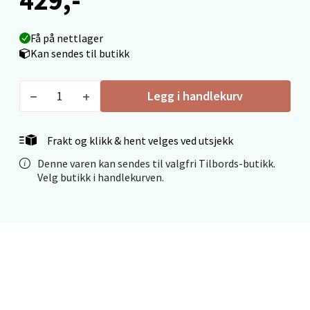
Mo i Rana - Thon Senter Mo i Rana
Få på nettlager
Kan sendes til butikk
Fridtjof Nansensgate 22, 8622 Mo i Rana
Åpent i dag 09-19
Legg i handlekurv
0 i butikk
Velg
Frakt og klikk & hent velges ved utsjekk
Denne varen kan sendes til valgfri Tilbords-butikk.
Velg butikk i handlekurven.
Ålesund - Thon Senter Moa
Langelandsvegen 25, 6010 Ålesund
Åpent i dag 10-20
0 i butikk