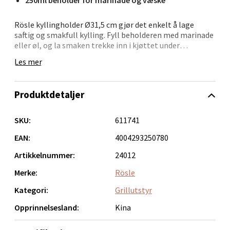
0 i butikk
Rösle kyllingholder Ø31,5 cm gjør det enkelt å lage
Velg
saftig og smakfull kylling. Fyll beholderen med marinade
eller øl, og la smaken trekke inn i kjøttet under
tilberedningen.
Les mer
Sett kyllingen på holderen og plasser den i grillen eller
Bergen - Oasen Senter
ovnen. Damp fra væsken gir et mørt og jevnt resultat.
Produktdetaljer
Perfekt når du vil lage hel kylling med minimal
Folke Bernadottes vei 52, 5147 Fyllingsdalen
oppfølging.
Åpent i dag 10-21
SKU:
611741
• 250 ml beholder til marinade eller væske
0 i butikk
• Gir saftig og smakfull kylling
EAN:
4004293250780
• Passer til grill og ovn
Artikkelnummer:
24012
• Stabil konstruksjon
Velg
• Diameter: 31,5 cm
Merke:
Rösle
• Høyde: 11 cm
Kategori:
Grillutstyr
Et smart tilbehør som gjør det enkelt å lykkes med hel
Opprinnelsesland:
Kina
kylling.
Oppdal - Aunasenteret