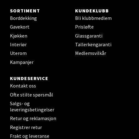
Sjøfartsgata 2, 7714 Steinkjer
SORTIMENT
KUNDEKLUBB
Åpent i dag 10-20
Borddekking
Bli klubbmedlem
0 i butikk
Gavekort
Prisløfte
Kjøkken
Glassgaranti
Velg
Interiør
Tallerkengaranti
Uterom
Medlemsvilkår
Kampanjer
Leirvik - Stord
KUNDESERVICE
Kontakt oss
Torgbakken 2, 5401 Stord
Ofte stilte spørsmål
Åpent i dag 10-17
Salgs- og
0 i butikk
leveringsbetingelser
Retur og reklamasjon
Velg
Registrer retur
Frakt og leveranse