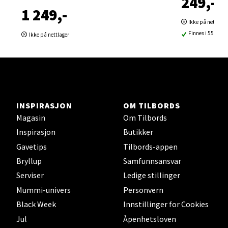
249,-
1 249,-
0 i butikk
Ikke på nettlage
Finnes i 55 buti
Ikke på nettlager
Velg
Sortland - Sortland Storsenter
INSPIRASJON
OM TILBORDS
Strangata 26, 8400 Sortland
Magasin
Om Tilbords
Åpent i dag 10-19
Inspirasjon
Butikker
0 i butikk
Gavetips
Tilbords-appen
Bryllup
Samfunnsansvar
Velg
Serviser
Ledige stillinger
Mummi-univers
Personvern
Black Week
Innstillinger for Cookies
Steinkjer - Thon Senter Steinkjer
Jul
Åpenhetsloven