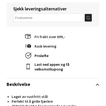
Velg
Sjekk leveringsalternativer
Molde - Moldetorget
Torget 1, 6413 Molde
Fri frakt over 699,-
Åpent i dag 10-20
Rask levering
0 i butikk
Prisløfte
Velg
Last ned appen og få
velkomstkupong
Narvik - Thon Senter Malmporten
Beskrivelse
Bolagsgata 1, 8514 Narvik
Laget av rustfritt stål
Åpent i dag 10-20
Perfekt til å grille fjærkre
250ml beholder for marinade og væske