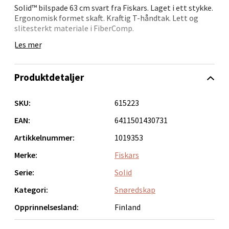
Solid™ bilspade 63 cm svart fra Fiskars. Laget i ett stykke.
Bolagsgata 1, 8514 Narvik
Ergonomisk formet skaft. Kraftig T-håndtak. Lett og
Åpent i dag 10-20
slitesterkt materiale i FiberComp.
Les mer
0 i butikk
Velg
Produktdetaljer
SKU:
615223
EAN:
6411501430731
Bergen - Oasen Senter
Artikkelnummer:
1019353
Folke Bernadottes vei 52, 5147 Fyllingsdalen
Merke:
Fiskars
Åpent i dag 10-21
Serie:
Solid
0 i butikk
Kategori:
Snøredskap
Velg
Opprinnelsesland:
Finland