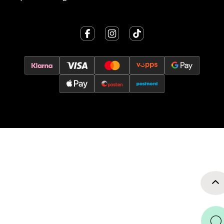
Velg
Oslo - Thon Senter Storo
Vitaminveien 7 - 9, 0485 Oslo
Åpent i dag 10-21
0 i butikk
Velg
Lillehammer - Strandtorget
Strandtorget, 2609 Lillehammer
Åpent i dag 09-20