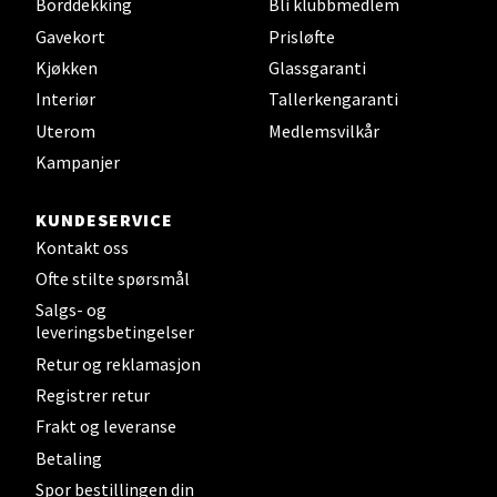
Borddekking
Bli klubbmedlem
Gavekort
Prisløfte
Steinkjer - Thon Senter Steinkjer
Kjøkken
Glassgaranti
Interiør
Tallerkengaranti
Sjøfartsgata 2, 7714 Steinkjer
Uterom
Medlemsvilkår
Åpent i dag 10-20
Kampanjer
0 i butikk
KUNDESERVICE
Velg
Kontakt oss
Ofte stilte spørsmål
Salgs- og
leveringsbetingelser
Leirvik - Stord
Retur og reklamasjon
Registrer retur
Torgbakken 2, 5401 Stord
Åpent i dag 10-17
Frakt og leveranse
Betaling
0 i butikk
Spor bestillingen din