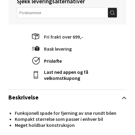
Sjekk leveringsalternativer
0 i butikk
Velg
Fri frakt over 699,-
Rask levering
Molde - Moldetorget
Prisløfte
Torget 1, 6413 Molde
Last ned appen og få
Åpent i dag 10-20
velkomstkupong
0 i butikk
Beskrivelse
Velg
Funksjonell spade for fjerning av snø rundt bilen
Kompakt størrelse som passer i enhver bil
Meget holdbar konstruksjon
Narvik - Thon Senter Malmporten