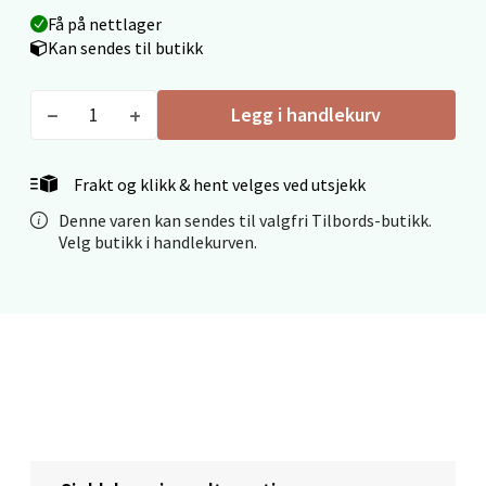
Velg
Få på nettlager
Kan sendes til butikk
Legg i handlekurv
Mo i Rana - Thon Senter Mo i Rana
Fridtjof Nansensgate 22, 8622 Mo i Rana
Frakt og klikk & hent velges ved utsjekk
Åpent i dag 09-19
Denne varen kan sendes til valgfri Tilbords-butikk.
0 i butikk
Velg butikk i handlekurven.
Velg
Ålesund - Thon Senter Moa
Langelandsvegen 25, 6010 Ålesund
Åpent i dag 10-20