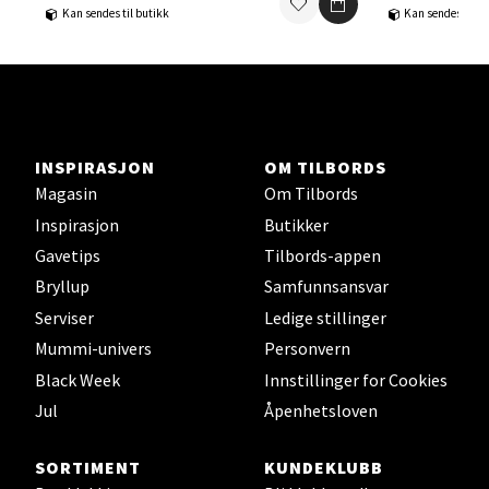
Ski - Thon Senter Ski
Kan sendes til butikk
Kan sendes til b
Ski Storsenter, Jernbanesvingen 6, 1400 Ski
Åpent i dag 10-21
0 i butikk
INSPIRASJON
OM TILBORDS
Velg
Magasin
Om Tilbords
Inspirasjon
Butikker
Gavetips
Tilbords-appen
Sortland - Sortland Storsenter
Bryllup
Samfunnsansvar
Serviser
Ledige stillinger
Strangata 26, 8400 Sortland
Mummi-univers
Personvern
Åpent i dag 10-19
Black Week
Innstillinger for Cookies
0 i butikk
Jul
Åpenhetsloven
Velg
SORTIMENT
KUNDEKLUBB