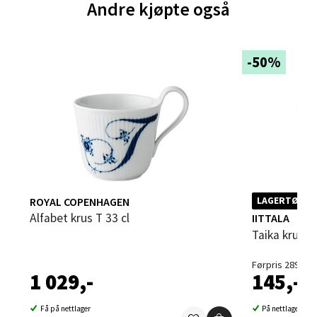
Andre kjøpte også
Sandvika - Thon Senter Sandvika
-50%
Brodtkorbsgate 7, 1338 Sandvika
Åpent i dag 10-21
0 i butikk
Velg
ROYAL COPENHAGEN
LAGERTØMMI
Bergen - Thon Senter Sartor
Alfabet krus T 33 cl
IITTALA
Taika krus 3
Sartorvegen 12, 5353 Straume
Åpent i dag 10-21
Førpris 289,-
1 029,-
145,-
2 i butikk
Få på nettlager
På nettlager