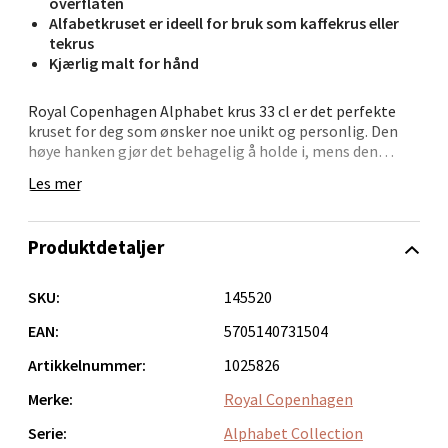
overflaten
1 i butikk
Alfabetkruset er ideell for bruk som kaffekrus eller
tekrus
Velg
Kjærlig malt for hånd
Royal Copenhagen Alphabet krus 33 cl er det perfekte
kruset for deg som ønsker noe unikt og personlig. Den
høye hanken gjør det behagelig å holde i, mens den
Bergen - Oasen Senter
håndmalte bokstaven – utsmykket med klassiske
Les mer
ornamenter fra Musselmalt Riflet – gir koppen et delikat
Folke Bernadottes vei 52, 5147 Fyllingsdalen
og gjennomført uttrykk.
Åpent i dag 10-21
Produktdetaljer
Kruset passer utmerket til både te, kaffe og varm
0 i butikk
sjokolade, og er laget i holdbart porselen som tåler
daglig bruk. En nydelig gaveidé, eller et lite luksuriøst
SKU:
145520
tilskudd til din egen koppesamling.
Velg
EAN:
5705140731504
• 33 cl – romslig kopp til alle favorittdrikker
Artikkelnummer:
1025826
• Unik bokstav – håndmalt i koboltblått
• Høyhank for komfort og stabilitet
Merke:
Royal Copenhagen
Oppdal - Aunasenteret
• Klassisk Royal Copenhagen-estetikk
• Slitesterk kvalitet for daglig bruk
Serie:
Alphabet Collection