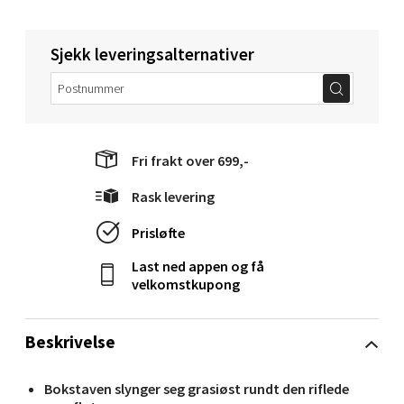
Sjekk leveringsalternativer
Molde - Moldetorget
Torget 1, 6413 Molde
Åpent i dag 10-20
0 i butikk
Fri frakt over 699,-
Rask levering
Velg
Prisløfte
Last ned appen og få
Narvik - Thon Senter
velkomstkupong
Malmporten
Beskrivelse
Bolagsgata 1, 8514 Narvik
Åpent i dag 10-20
Bokstaven slynger seg grasiøst rundt den riflede