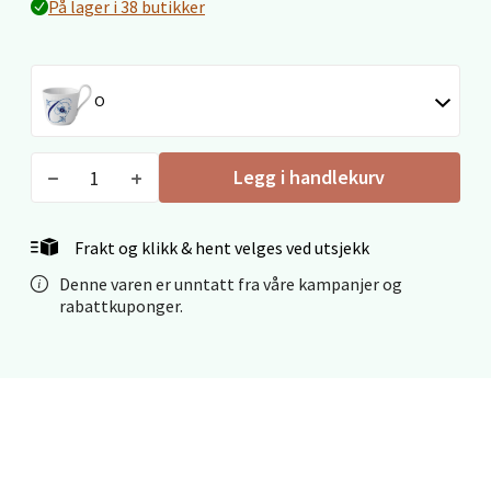
Rana
På lager i 38 butikker
Fridtjof Nansensgate 22, 8622 Mo i Rana
Åpent i dag 09-19
O
3 i butikk
Velg
Legg i handlekurv
Frakt og klikk & hent velges ved utsjekk
Ålesund - Thon Senter Moa
Denne varen er unntatt fra våre kampanjer og
rabattkuponger.
Langelandsvegen 25, 6010 Ålesund
Åpent i dag 10-20
7 i butikk
Velg