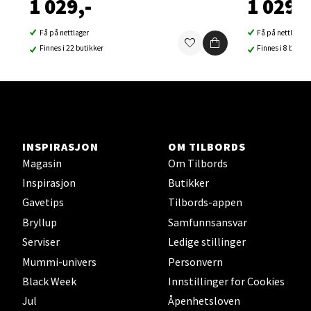
1 029,-
1 029,-
2 i butikk
Få på nettlager
Få på nettlager
Finnes i 22 butikker
Finnes i 8 butikk
Velg
Sortland - Sortland Storsenter
INSPIRASJON
OM TILBORDS
Strangata 26, 8400 Sortland
Magasin
Om Tilbords
Åpent i dag 10-19
Inspirasjon
Butikker
1 i butikk
Gavetips
Tilbords-appen
Bryllup
Samfunnsansvar
Velg
Serviser
Ledige stillinger
Mummi-univers
Personvern
Black Week
Innstillinger for Cookies
Steinkjer - Thon Senter Steinkjer
Jul
Åpenhetsloven