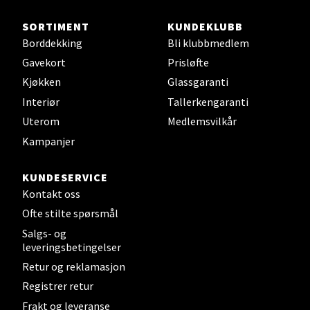
Sjøfartsgata 2, 7714 Steinkjer
SORTIMENT
KUNDEKLUBB
Åpent i dag 10-20
Borddekking
Bli klubbmedlem
0 i butikk
Gavekort
Prisløfte
Kjøkken
Glassgaranti
Velg
Interiør
Tallerkengaranti
Uterom
Medlemsvilkår
Kampanjer
Leirvik - Stord
KUNDESERVICE
Kontakt oss
Torgbakken 2, 5401 Stord
Åpent i dag 10-17
Ofte stilte spørsmål
Salgs- og
0 i butikk
leveringsbetingelser
Retur og reklamasjon
Velg
Registrer retur
Frakt og leveranse