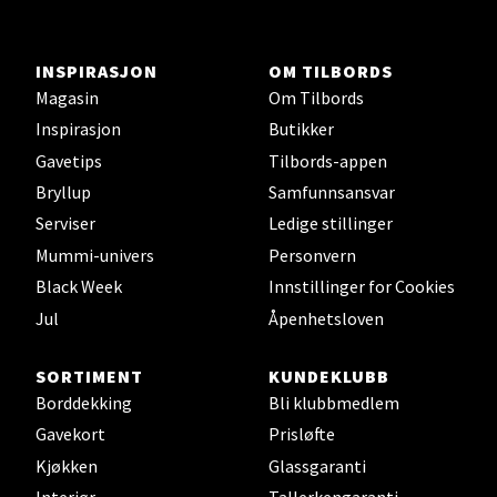
Stavanger og Sandnes -
Herbarium
INSPIRASJON
OM TILBORDS
Magasin
Om Tilbords
Lars Hertervigs gate 6, 4005 Stavanger
Inspirasjon
Butikker
Åpent i dag 10-20
Gavetips
Tilbords-appen
Bryllup
Samfunnsansvar
Serviser
Ledige stillinger
Velg
Mummi-univers
Personvern
Black Week
Innstillinger for Cookies
Jul
Åpenhetsloven
Bergen - Horisont
SORTIMENT
KUNDEKLUBB
Myrdalsvegen 2, 5130 Nyborg
Borddekking
Bli klubbmedlem
Åpent i dag 10-21
Gavekort
Prisløfte
Kjøkken
Glassgaranti