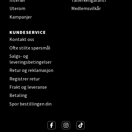
Interiør
Tallerkengaranti
Velg
Uterom
Medlemsvilkår
Kampanjer
Sandefjord - Hvaltorvet
KUNDESERVICE
Kontakt oss
Torget 7, 3210 Sandefjord
Ofte stilte spørsmål
Åpent i dag 10-20
Salgs- og
leveringsbetingelser
Retur og reklamasjon
Velg
Registrer retur
Frakt og leveranse
Betaling
Tromsø - Jekta Storsenter
Spor bestillingen din
Karlsøyveien 12, 9015 Tromsø
Åpent i dag 10-21