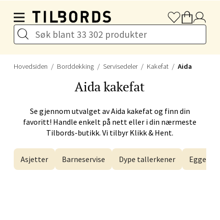
Naustdalsveien 4, 6800 Førde
Hopp til hovedinnholdet
Åpent i dag 10-20
Velg
Hovedsiden
Borddekking
Servisedeler
Kakefat
Aida
Aida
kakefat
Bergen - Galleriet
Se gjennom utvalget av
Aida
kakefat og finn din
favoritt! Handle enkelt på nett eller i din nærmeste
Torgalmenningen 8, 5014 Bergen
Tilbords-butikk. Vi tilbyr Klikk & Hent.
Åpent i dag 09-21
Asjetter
Barneservise
Dype tallerkener
Eggegla
Velg