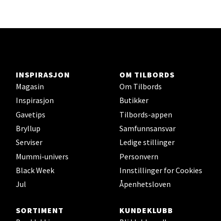
Lars Hertervigs gate 6, 4005 Stavanger
Åpent i dag 10-20
Velg
INSPIRASJON
OM TILBORDS
Magasin
Om Tilbords
Inspirasjon
Butikker
Bergen - Horisont
Gavetips
Tilbords-appen
Bryllup
Samfunnsansvar
Myrdalsvegen 2, 5130 Nyborg
Åpent i dag 10-21
Serviser
Ledige stillinger
Mummi-univers
Personvern
Black Week
Innstillinger for Cookies
Velg
Jul
Åpenhetsloven
SORTIMENT
KUNDEKLUBB