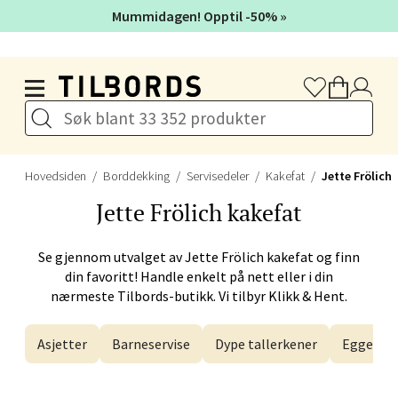
Velg
Mummidagen! Opptil -50% »
Hopp til hovedinnholdet
Bergen - Galleriet
Torgalmenningen 8, 5014 Bergen
Åpent i dag 09-21
Hovedsiden
Borddekking
Servisedeler
Kakefat
Jette Frölich
Jette Frölich
kakefat
Velg
Se gjennom utvalget av
Jette Frölich
kakefat og finn
din favoritt! Handle enkelt på nett eller i din
nærmeste Tilbords-butikk. Vi tilbyr Klikk & Hent.
Gjøvik - CC Gjøvik
Asjetter
Barneservise
Dype tallerkener
Eggegla
Jernbanesvingen 6, 2821 Gjøvik
Åpent i dag 10-21