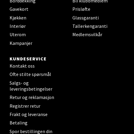
Borddekking
Bli klubbmedlem
Sandefjord - Hvaltorvet
Gavekort
Prisløfte
Torget 7, 3210 Sandefjord
Kjøkken
Glassgaranti
Åpent i dag 10-20
Interiør
Tallerkengaranti
Uterom
Medlemsvilkår
Kampanjer
Velg
KUNDESERVICE
Kontakt oss
Tromsø - Jekta Storsenter
Ofte stilte spørsmål
Salgs- og
Karlsøyveien 12, 9015 Tromsø
leveringsbetingelser
Åpent i dag 10-21
Retur og reklamasjon
Registrer retur
Frakt og leveranse
Velg
Betaling
Spor bestillingen din