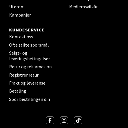
Uterom
Medlemsvilkår
Velg
Kampanjer
KUNDESERVICE
Kontakt oss
Sandefjord - Hvaltorvet
Ofte stilte spørsmål
Salgs- og
Torget 7, 3210 Sandefjord
leveringsbetingelser
Åpent i dag 10-20
Retur og reklamasjon
Registrer retur
Frakt og leveranse
Velg
Betaling
Spor bestillingen din
Tromsø - Jekta Storsenter
Karlsøyveien 12, 9015 Tromsø