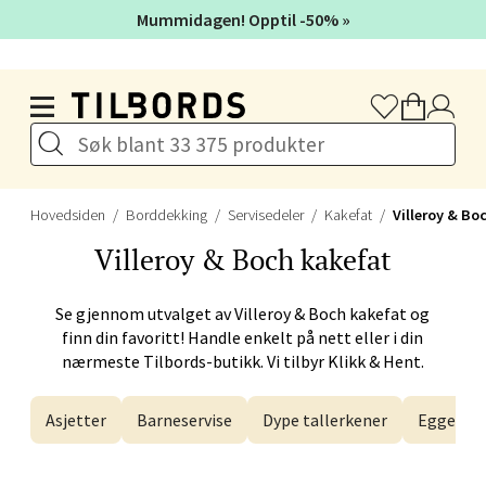
Førde - Alti Førde
Mummidagen! Opptil -50% »
Naustdalsveien 4, 6800 Førde
Hopp til hovedinnholdet
Åpent i dag 10-20
Velg
Hovedsiden
Borddekking
Servisedeler
Kakefat
Villeroy & Bo
Villeroy & Boch
kakefat
Bergen - Galleriet
Se gjennom utvalget av
Villeroy & Boch
kakefat og
Torgalmenningen 8, 5014 Bergen
finn din favoritt! Handle enkelt på nett eller i din
Åpent i dag 09-21
nærmeste Tilbords-butikk. Vi tilbyr Klikk & Hent.
Asjetter
Barneservise
Dype tallerkener
Eggegla
Velg