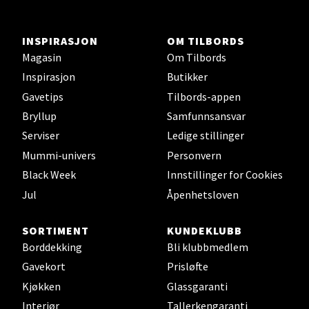
INSPIRASJON
OM TILBORDS
Stavanger og Sandnes -
Magasin
Om Tilbords
Herbarium
Inspirasjon
Butikker
Gavetips
Tilbords-appen
Lars Hertervigs gate 6, 4005 Stavanger
Bryllup
Samfunnsansvar
Åpent i dag 10-20
Serviser
Ledige stillinger
Mummi-univers
Personvern
Black Week
Innstillinger for Cookies
Velg
Jul
Åpenhetsloven
SORTIMENT
KUNDEKLUBB
Bergen - Horisont
Borddekking
Bli klubbmedlem
Gavekort
Prisløfte
Myrdalsvegen 2, 5130 Nyborg
Kjøkken
Glassgaranti
Åpent i dag 10-21
Interiør
Tallerkengaranti