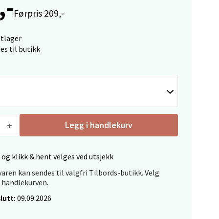
,-
Førpris 209,-
Vel
g
ttlager
es til butikk
elg
Legg i handlekurv
 og klikk & hent velges ved utsjekk
aren kan sendes til valgfri Tilbords-butikk. Velg
i handlekurven.
lutt:
09.09.2026
elg