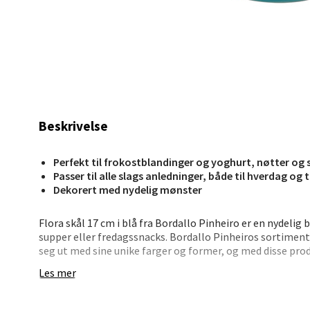
Mo i
Fridtjo
Åpent i
0 i bu
Beskrivelse
Perfekt til frokostblandinger og yoghurt, nøtter og
Åles
Passer til alle slags anledninger, både til hverdag og ti
Dekorert med nydelig mønster
Langel
Åpent i
Flora skål 17 cm i blå fra Bordallo Pinheiro er en nydelig 
supper eller fredagssnacks. Bordallo Pinheiros sortiment 
0 i bu
seg ut med sine unike farger og former, og med disse pro
innbydende måte.
Les mer
Selskapet Bordalo Pinheiro har spilt en sentral rolle i å
Mold
kunstneriske arven etter Columbano Bordalo Pinheiro. Tro