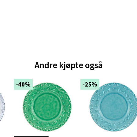
orbsgate 7, 1338 Sandvika
 dag 10-21
V
tikk
en - Thon Senter Sartor
Andre kjøpte også
vegen 12, 5353 Straume
 dag 10-21
V
-40%
-25%
tikk
dheim - Sirkus Shopping
borgveien 5, 7044 Trondheim
 dag 09-21
V