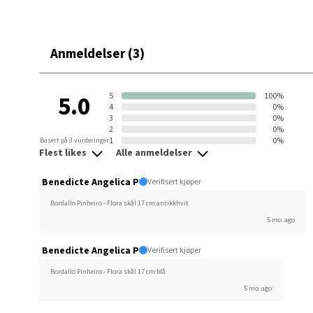
Anmeldelser (3)
Oppd
Aunase
5
100%
5.0
Åpent i
4
0%
3
0%
0 i bu
2
0%
1
0%
Basert på 3 vurderinger
Flest likes
Alle anmeldelser
Orka
Benedicte Angelica P
Verifisert kjøper
Bordallo Pinheiro - Flora skål 17 cm antikkhvit
Thon S
5 mo. ago
Åpent i
Benedicte Angelica P
Verifisert kjøper
0 i bu
Bordallo Pinheiro - Flora skål 17 cm blå
5 mo. ago
Sand