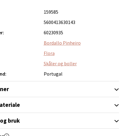
159585
elg
5600413630143
r:
60230935
Bordallo Pinheiro
Flora
Skåler og boller
nd:
Portugal
elg
oner
ateriale
 og bruk
elg
en