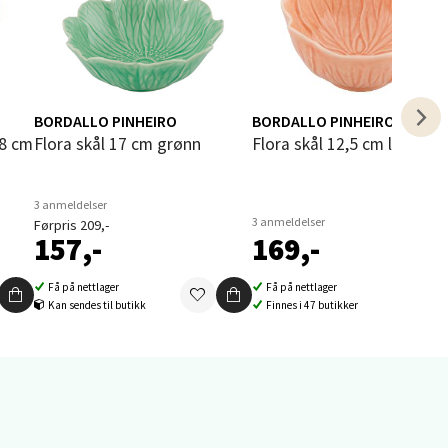
elg
BORDALLO PINHEIRO
BORDALLO PINHEIRO
38 cm
Flora skål 17 cm grønn
Flora skål 12,5 cm lys rosa
3 anmeldelser
3 anmeldelser
Førpris 209,-
157,-
169,-
elg
Få på nettlager
Få på nettlager
Kan sendes til butikk
Finnes i 47 butikker