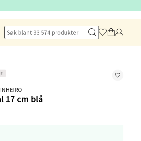
elg
NT
INHEIRO
elg
ål 17 cm blå