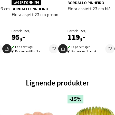
tikk
BORDALLO PINHEIRO
LAGERTØMMING
Flora assiett 23 cm blå
BORDALLO PINHEIRO
Flora asjett 23 cm grønn
- Thon Senter Ski
Førpris 159,-
Førpris 159,-
rsenter, Jernbanesvingen 6, 1400 Ski
95,-
119,-
 dag 10-21
V
Få på nettlager
Få på nettlager
tikk
Kan sendes til butikk
Kan sendes til butikk
land - Sortland Storsenter
ata 26, 8400 Sortland
Lignende produkter
 dag 10-19
V
tikk
-15%