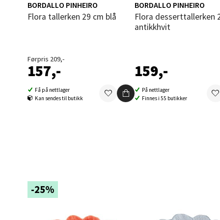
0 i bu
BORDALLO PINHEIRO
BORDALLO PINHEIRO
Flora tallerken 29 cm blå
Flora desserttallerken 23 cm
antikkhvit
Ski 
Førpris 209,-
Ski Sto
157,-
159,-
Åpent i
Få på nettlager
På nettlager
0 i bu
Kan sendes til butikk
Finnes i 55 butikker
Sort
Strang
Åpent i
0 i bu
-25%