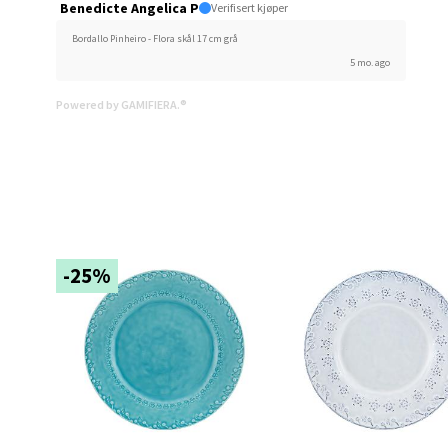
Benedicte Angelica P
Verifisert kjøper
Brodtk
Bordallo Pinheiro - Flora skål 17 cm grå
Åpent i
5 mo. ago
0 i bu
Powered by GAMIFIERA.®
Berg
Sartor
Åpent i
-25%
0 i bu
Tron
Falken
Åpent i