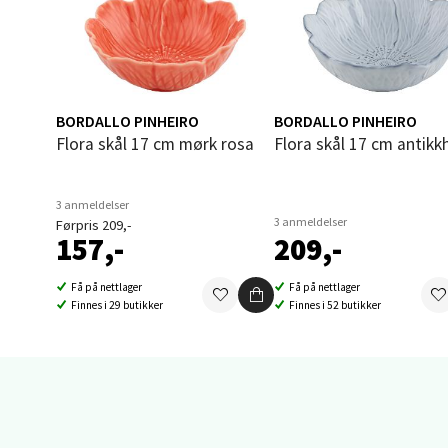
Stei
Sjøfart
Åpent i
0 i bu
BORDALLO PINHEIRO
BORDALLO PINHEIRO
Flora skål 17 cm mørk rosa
Flora skål 17 cm antikk
Leirv
3 anmeldelser
3 anmeldelser
Førpris 209,-
Torgba
157,-
209,-
Åpent i
0 i bu
Få på nettlager
Få på nettlager
Finnes i 29 butikker
Finnes i 52 butikker
Oslo
Vitamin
Åpent i