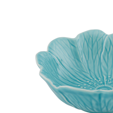
Madlak
Åpent i
0 i bu
Leva
Moafjæ
Åpent i
0 i bu
Mand
Skarvø
Åpent i
0 i bu