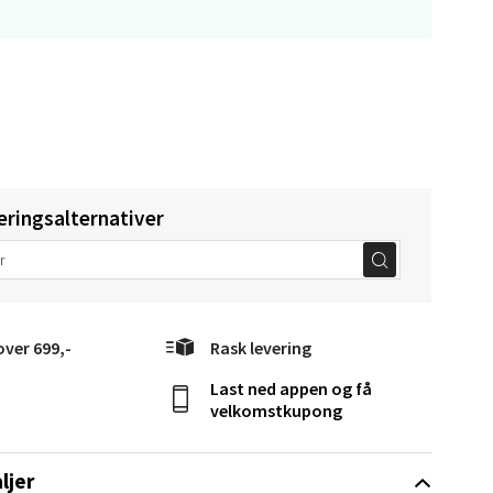
elg
eringsalternativer
over 699,-
Rask levering
elg
Last ned appen og få
velkomstkupong
ljer