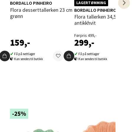
BORDALLO PINHEIRO
LAGERTØMMING
Flora desserttallerken 23 cm
BORDALLO PINHEIRO
grønn
Flora tallerken 34,5 cm
antikkhvit
Førpris 499,-
159,-
299,-
elg
Få på nettlager
Få på nettlager
Kan sendes til butikk
Kan sendes til butikk
elg
-25%