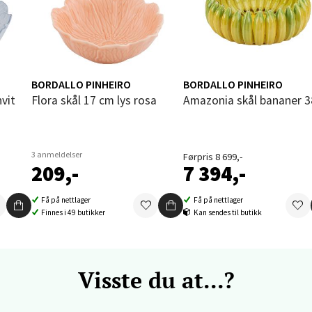
nkjer - Thon Senter Steinkjer
sgata 2, 7714 Steinkjer
 dag 10-20
V
tikk
BORDALLO PINHEIRO
BORDALLO PINHEIRO
hvit
Flora skål 17 cm lys rosa
Amazonia skål bananer 
ik - Stord
3 anmeldelser
Førpris 8 699,-
kken 2, 5401 Stord
209,-
7 394,-
 dag 10-17
V
tikk
Få på nettlager
Få på nettlager
Finnes i 49 butikker
Kan sendes til butikk
 - Thon Senter Storo
Visste du at...?
veien 7 - 9, 0485 Oslo
 dag 10-21