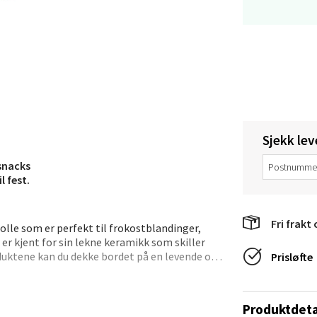
 Rana - Thon Senter Mo i Rana
f Nansensgate 22, 8622 Mo i Rana
 dag 09-19
V
tikk
Sjekk lev
 snacks
und - Thon Senter Moa
l fest.
andsvegen 25, 6010 Ålesund
Fri frakt 
 dag 10-20
bolle som er perfekt til frokostblandinger,
V
er kjent for sin lekne keramikk som skiller
tikk
duktene kan du dekke bordet på en levende og
Prisløfte
 gjenopplive portugisisk keramikk og bevare den
e - Moldetorget
Produktdeta
 mot sine tradisjoner, benytter de fortsatt