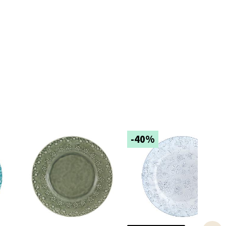
elg
elg
-40%
elg