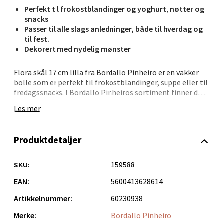
Perfekt til frokostblandinger og yoghurt, nøtter og
Thon Senter Orkanger, Orkdalsveien 113, 7300
snacks
Orkanger
Passer til alle slags anledninger, både til hverdag og
Åpent i dag 09-20
til fest.
Dekorert med nydelig mønster
0 i butikk
Flora skål 17 cm lilla fra Bordallo Pinheiro er en vakker
Velg
bolle som er perfekt til frokostblandinger, suppe eller til
fredagssnacks. I Bordallo Pinheiros sortiment finner du
leken keramikk som er ulik noen annen, og med deres
Les mer
produkter kan du dekke bordet med både farge og form.
Sandvika - Thon Senter Sandvika
Selskapet Bordallo Pinheiro spiller en avgjørende rolle i
Produktdetaljer
gjenopplivingen av portugisisk keramikk og den
Brodtkorbsgate 7, 1338 Sandvika
kunstneriske arven etter Columbano Bordalo Pinheiro.
Åpent i dag 10-21
De holder fast ved tradisjonelle teknikker og den
SKU:
159588
originale estetikken, noe som gir produktene deres et
0 i butikk
autentisk preg. Bordallo Pinheiro ble etablert i Portugal
EAN:
5600413628614
i 1884 av Raphael Bordallo Pinheiro, som er kjent for sin
Artikkelnummer:
60230938
kunstneriske og humoristiske stil innen keramikk. Han
Velg
hentet inspirasjon fra det daglige livet i Portugal, og
Merke:
Bordallo Pinheiro
hans arbeid har vunnet flere internasjonale priser.