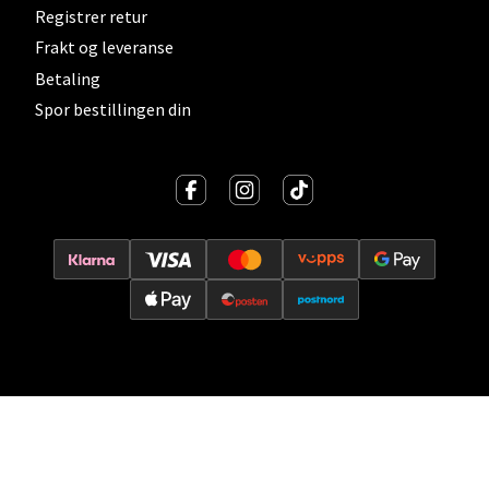
Registrer retur
0 i butikk
Frakt og leveranse
Betaling
Velg
Spor bestillingen din
Kristiansand - Thon
Sørlandssenteret
Barstølveien 31, 4636 Kristiansand
Åpent i dag 10-21
0 i butikk
Velg