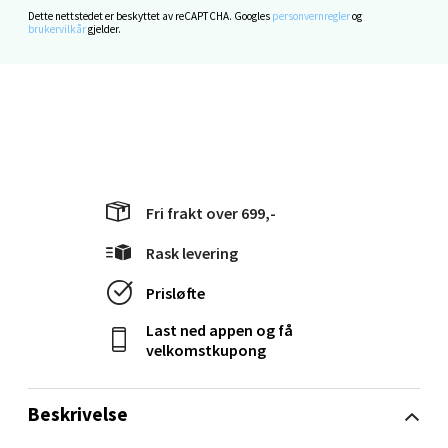
0 i butikk
Dette nettstedet er beskyttet av reCAPTCHA. Googles
personvernregler
og
brukervilkår
gjelder.
Velg
Oppdal - Aunasenteret
Aunasenteret, Sunndalsvegen 3, 7340 Oppdal
Fri frakt over 699,-
Åpent i dag 10-19
Rask levering
0 i butikk
Prisløfte
Velg
Last ned appen og få
velkomstkupong
Beskrivelse
Orkanger - Thon Senter Orkanger