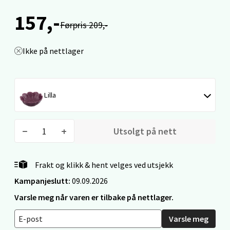
Velg
157,-
Førpris 209,-
Ikke på nettlager
Narvik - Thon Senter Malmporten
Bolagsgata 1, 8514 Narvik
Åpent i dag 10-20
Lilla
0 i butikk
Utsolgt på nett
Velg
Frakt og klikk & hent velges ved utsjekk
Kampanjeslutt:
09.09.2026
Bergen - Oasen Senter
Varsle meg når varen er tilbake på nettlager.
Folke Bernadottes vei 52, 5147 Fyllingsdalen
Varsle meg
Åpent i dag 10-21