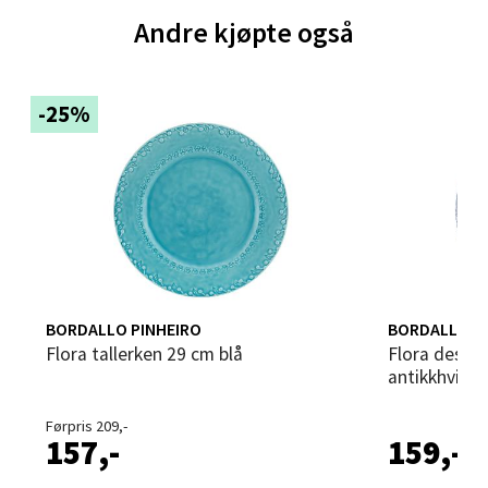
Andre kjøpte også
0 i butikk
Velg
-25%
Steinkjer - Thon Senter Steinkjer
Sjøfartsgata 2, 7714 Steinkjer
Åpent i dag 10-20
0 i butikk
BORDALLO PINHEIRO
BORDALLO P
Flora tallerken 29 cm blå
Flora desserttallerken 23 cm
Velg
antikkhvit
Førpris 209,-
157,-
159,-
Leirvik - Stord