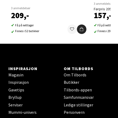
3 anmeldelser
3 anmeldelser
Førpris 209,-
Lillehammer - Strandtorget
209,-
157,-
Strandtorget, 2609 Lillehammer
Få på nettlager
Få på nettlager
Åpent i dag 09-20
Finnes i 52 butikker
Finnes i 29 buti
0 i butikk
Velg
INSPIRASJON
OM TILBORDS
Magasin
Om Tilbords
Strømmen - Thon Senter Strømmen
Inspirasjon
Butikker
Gavetips
Tilbords-appen
Støperivn. 5, 2010 Strømmen
Bryllup
Samfunnsansvar
Åpent i dag 10-21
Serviser
Ledige stillinger
0 i butikk
Mummi-univers
Personvern