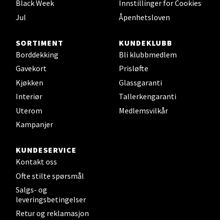
Black Week
Innstillinger for Cookies
Velg
Jul
Åpenhetsloven
SORTIMENT
KUNDEKLUBB
Sunndalsøra - Alti Sunndal
Borddekking
Bli klubbmedlem
Gavekort
Prisløfte
Alti Sunndal, Sunndalsveien 17, 6600 Sunndalsøra
Kjøkken
Glassgaranti
Åpent i dag 10-19
Interiør
Tallerkengaranti
0 i butikk
Uterom
Medlemsvilkår
Kampanjer
Velg
KUNDESERVICE
Kontakt oss
Ofte stilte spørsmål
Jessheim - Thon Senter Jessheim
Salgs- og
leveringsbetingelser
Storgata 6, 2050 Jessheim
Retur og reklamasjon
Åpent i dag 10-21