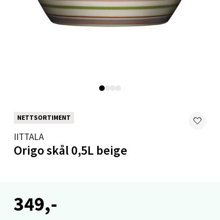
Velg
Levanger - Magneten
Moafjæra 14, 7606 Levanger
Åpent i dag 10-20
0 i butikk
NETTSORTIMENT
IITTALA
Velg
Origo skål 0,5L beige
Mandal - Alti Mandal
349,-
Skarvøyveien 55, 4517 Mandal
Åpent i dag 10-20