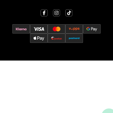
Åpent i dag 10-17
0 i butikk
Velg
Oslo - Thon Senter Storo
Vitaminveien 7 - 9, 0485 Oslo
Åpent i dag 10-21
0 i butikk
Velg
Lillehammer - Strandtorget