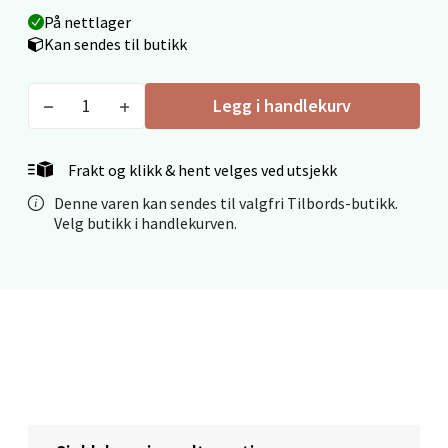
På nettlager
0 i butikk
Kan sendes til butikk
Velg
Legg i handlekurv
Frakt og klikk & hent velges ved utsjekk
Mo i Rana - Thon Senter Mo i Rana
Denne varen kan sendes til valgfri Tilbords-butikk.
Velg butikk i handlekurven.
Fridtjof Nansensgate 22, 8622 Mo i Rana
Åpent i dag 09-19
0 i butikk
Velg
Ålesund - Thon Senter Moa