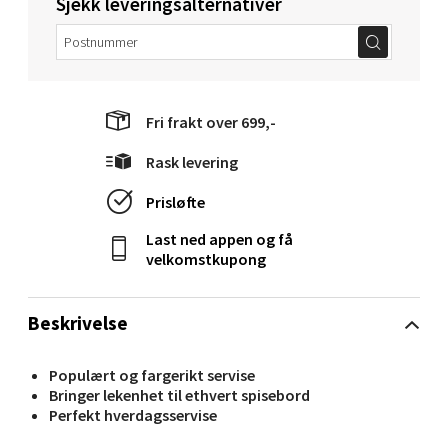
Sjekk leveringsalternativer
Langelandsvegen 25, 6010 Ålesund
Åpent i dag 10-20
0 i butikk
Fri frakt over 699,-
Velg
Rask levering
Prisløfte
Last ned appen og få
Molde - Moldetorget
velkomstkupong
Torget 1, 6413 Molde
Åpent i dag 10-20
Beskrivelse
0 i butikk
Populært og fargerikt servise
Bringer lekenhet til ethvert spisebord
Velg
Perfekt hverdagsservise