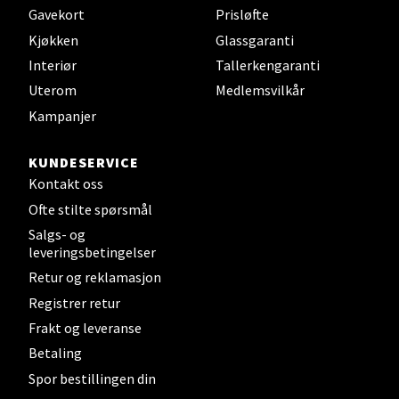
Gavekort
Prisløfte
Velg
Kjøkken
Glassgaranti
Interiør
Tallerkengaranti
Uterom
Medlemsvilkår
Steinkjer - Thon Senter Steinkjer
Kampanjer
Sjøfartsgata 2, 7714 Steinkjer
KUNDESERVICE
Åpent i dag 10-20
Kontakt oss
0 i butikk
Ofte stilte spørsmål
Salgs- og
leveringsbetingelser
Velg
Retur og reklamasjon
Registrer retur
Frakt og leveranse
Leirvik - Stord
Betaling
Spor bestillingen din
Torgbakken 2, 5401 Stord