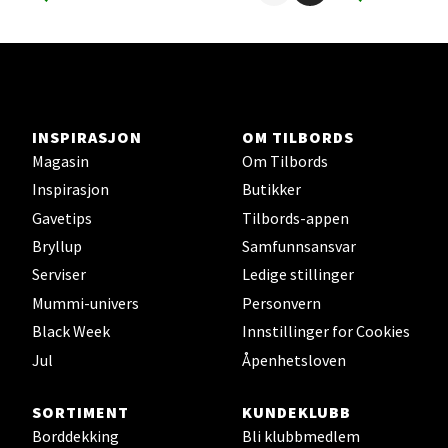
Ski - Thon Senter Ski
Ski Storsenter, Jernbanesvingen 6, 1400 Ski
Åpent i dag 10-21
INSPIRASJON
OM TILBORDS
Magasin
Om Tilbords
0 i butikk
Inspirasjon
Butikker
Gavetips
Tilbords-appen
Velg
Bryllup
Samfunnsansvar
Serviser
Ledige stillinger
Mummi-univers
Personvern
Sortland - Sortland Storsenter
Black Week
Innstillinger for Cookies
Jul
Åpenhetsloven
Strangata 26, 8400 Sortland
Åpent i dag 10-19
SORTIMENT
KUNDEKLUBB
0 i butikk
Borddekking
Bli klubbmedlem