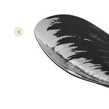
Lillem
Åpent i
0 i bu
Oslo
Erich 
Åpent i
0 i bu
Bryn
Jupiter
Åpent i