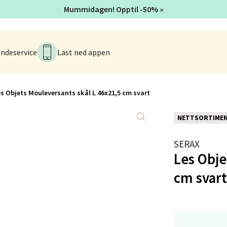
Mummidagen! Opptil -50% »
anger og Sandnes - Kvadrat
ndeservice
Last ned appen
Stokkavei 1, 4313 Sandnes
 dag 10-21
V
tikk
s Objets Mouleversants skål L 46x21,5 cm svart
NETTSORTIME
en - Thon Senter Lagunen
SERAX
veien 1, 5239 Bergen
Les Obje
 dag 10-21
cm svart
V
tikk
tiansand - Markens