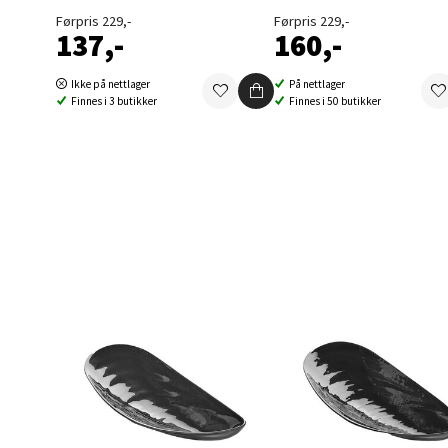
Førpris 229,-
Førpris 229,-
137,-
160,-
Berg
Ikke på nettlager
På nettlager
Folke B
Finnes i 3 butikker
Finnes i 50 butikker
Åpent i
0 i bu
Oppd
Aunase
Åpent i
0 i bu
Orka