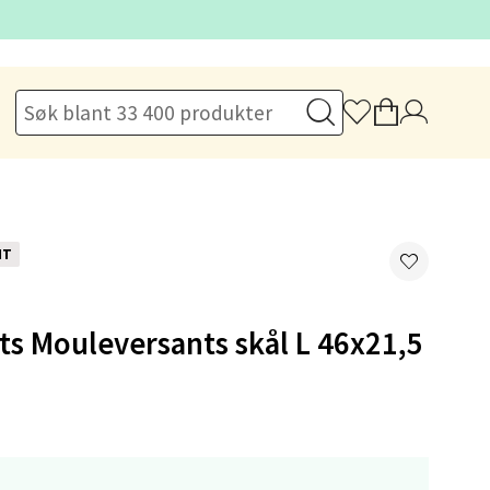
elg
NT
ts Mouleversants skål L 46x21,5
elg