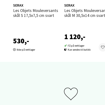
Thon S
SERAX
SERAX
Åpent i
Les Objets Mouleversants
Les Objets Mouleversants
0 i bu
skål S 17,5x7,5 cm svart
skål M 30,5x14 cm svar
Sand
1 120,-
530,-
Brodtk
Få på nettlager
Åpent i
Ikke på nettlager
Kan sendes til butikk
0 i bu
Berg
Sartor
Åpent i
0 i bu