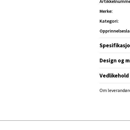
Artikkelnumme
al - Alti Mandal
Merke:
Kategori:
yveien 55, 4517 Mandal
 dag 10-20
Opprinnelsesla
V
tikk
Spesifikasj
Design og m
 Rana - Thon Senter Mo i Rana
Vedlikehold
f Nansensgate 22, 8622 Mo i Rana
 dag 09-19
V
Om leverandør
tikk
und - Thon Senter Moa
andsvegen 25, 6010 Ålesund