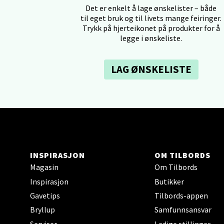
Det er enkelt å lage ønskelister – både
til eget bruk og til livets mange feiringer.
Tron
Trykk på hjerteikonet på produkter for å
legge i ønskeliste.
Falken
Åpent i
LAG ØNSKELISTE
0 i bu
Ski 
Ski Sto
Åpent i
INSPIRASJON
OM TILBORDS
Magasin
Om Tilbords
0 i bu
Inspirasjon
Butikker
Gavetips
Tilbords-appen
Sort
Bryllup
Samfunnsansvar
Serviser
Ledige stillinger