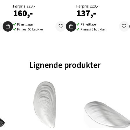
Førpris 229,-
Førpris 229,-
160,-
137,-
en - Oasen Senter
På nettlager
På nettlager
ernadottes vei 52, 5147 Fyllingsdalen
Finnes i 53 butikker
Finnes i 3 butikker
 dag 10-21
V
tikk
Lignende produkter
al - Aunasenteret
nteret, Sunndalsvegen 3, 7340 Oppdal
 dag 10-19
V
tikk
nger - Thon Senter Orkanger