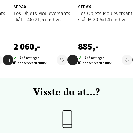
enter Orkanger, Orkdalsveien 113, 7300 Orkanger
SERAX
SERAX
 dag 09-20
V
Les Objets Mouleversants
Les Objets Mouleversants
tikk
t
skål L 46x21,5 cm hvit
skål M 30,5x14 cm hvit
vika - Thon Senter Sandvika
2 060,-
885,-
orbsgate 7, 1338 Sandvika
Få på nettlager
Få på nettlager
 dag 10-21
Kan sendes til butikk
Kan sendes til butikk
V
tikk
Visste du at...?
en - Thon Senter Sartor
vegen 12, 5353 Straume
 dag 10-21
V
tikk