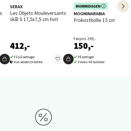
SERAX
Dette produktet er inkludert i vår
MUMMIDAGEN
kampanje. Benytt deg av rabatten i
elg
Les Objets Mouleversants
MOOMINARABIA
dag!
skål S 17,5x7,5 cm hvit
Frokostbolle 15 cm Omta
Førpris 299,-
412,-
150,-
Få på nettlager
På nettlager
Kan sendes til butikk
Finnes i 40 butikker
elg
elg