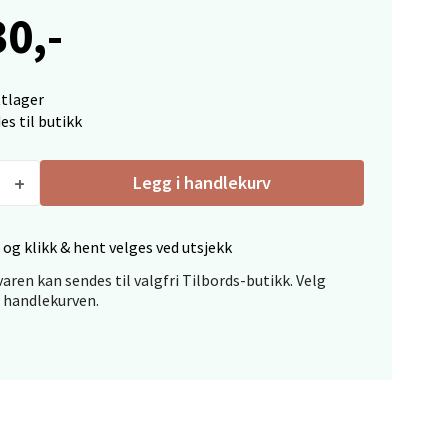
30,-
elg
ttlager
es til butikk
Legg i handlekurv
 og klikk & hent velges ved utsjekk
elg
aren kan sendes til valgfri Tilbords-butikk. Velg
i handlekurven.
elg