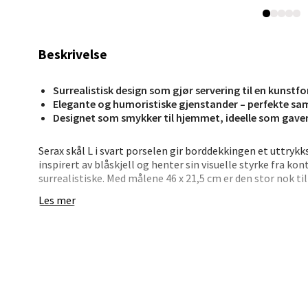
0 i bu
Beskrivelse
Stav
Madl
Surrealistisk design som gjør servering til en kunstf
Elegante og humoristiske gjenstander – perfekte sa
Madlak
Designet som smykker til hjemmet, ideelle som gave
Åpent i
Serax skål L i svart porselen gir borddekkingen et uttrykk
0 i bu
inspirert av blåskjell og henter sin visuelle styrke fra k
surrealistiske. Med målene 46 x 21,5 cm er den stor nok ti
dekorobjekt.
Les mer
Leva
Som en del av den drømmende kolleksjonen Les Objets Mo
til Marcel Broodthaers – kunstneren som gjorde det hver
Moafjæ
har klart å overføre denne idéen til bordet med både fines
Åpent i
ekstra eksklusiv presentasjon.
0 i bu