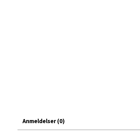
Mand
Skarvø
Åpent i
0 i bu
Mo i
Fridtjo
Åpent i
0 i bu
Anmeldelser (0)
Åles
Langel