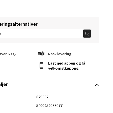
eringsalternativer
Vel
g
over 699,-
Rask levering
Last ned appen og få
velkomstkupong
ljer
629332
elg
5400959088077