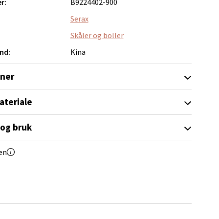
r:
B9224402-900
Serax
Skåler og boller
nd:
Kina
elg
oner
ateriale
 og bruk
elg
en