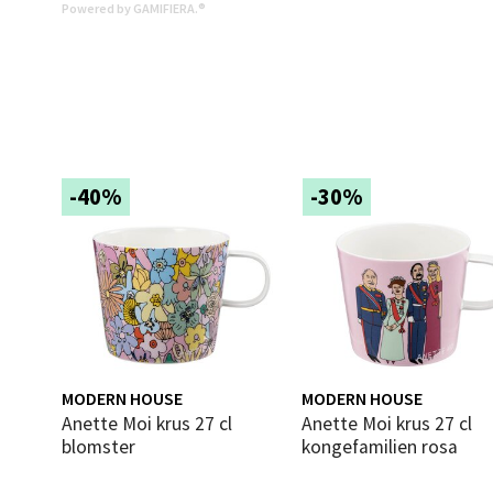
Powered by GAMIFIERA.®
Åpent i
0 i bu
Mold
Torget
-40%
-30%
Åpent i
0 i bu
Narv
Bolags
MODERN HOUSE
MODERN HOUSE
Åpent i
Anette Moi krus 27 cl
Anette Moi krus 27 cl
blomster
kongefamilien rosa
0 i bu