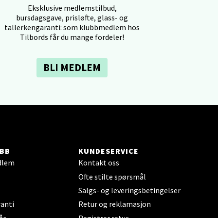
Eksklusive medlemstilbud,
bursdagsgave, prisløfte, glass- og
tallerkengaranti: som klubbmedlem hos
Tilbords får du mange fordeler!
BLI MEDLEM
elg
BB
KUNDESERVICE
elg
dlem
Kontakt oss
Ofte stilte spørsmål
Salgs- og leveringsbetingelser
anti
Retur og reklamasjon
år
Registrer retur