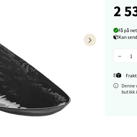
2 5
arkens markensgate 25B, 4611 Kristiansand
 dag 09-18
V
tikk
Få på ne
Kan send
 - Linderud
Mogensøns vei 38, 0594 Oslo
 dag 10-21
Frakt
V
tikk
Denne v
butikk 
e/Jæren - M44
veien 2, 4340 Bryne
 dag 10-20
V