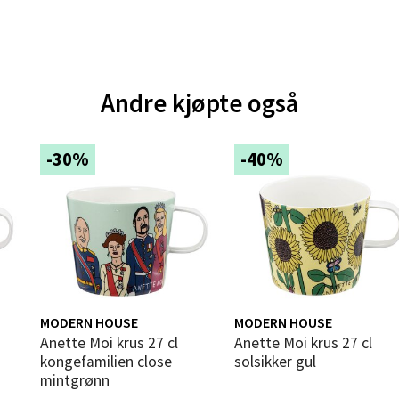
 dag 10-20
V
tikk
Andre kjøpte også
e - Moldetorget
 1, 6413 Molde
-30%
-40%
 dag 10-20
V
tikk
ik - Thon Senter Malmporten
gata 1, 8514 Narvik
MODERN HOUSE
MODERN HOUSE
 dag 10-20
Anette Moi krus 27 cl
Anette Moi krus 27 cl
V
kongefamilien close
solsikker gul
tikk
mintgrønn