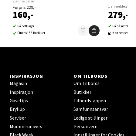
2 anmeldelser
Velg
1 anmeldelse
Førpris 229,-
160,-
279,-
På nettlager
Få på nettlager
Sortland - Sortland Storsenter
Finnes i 56 butikker
Kan sendes til b
Strangata 26, 8400 Sortland
Åpent i dag 10-19
0 i butikk
INSPIRASJON
OM TILBORDS
Velg
Magasin
Om Tilbords
Inspirasjon
Butikker
Gavetips
Tilbords-appen
Bryllup
Samfunnsansvar
Steinkjer - Thon Senter Steinkjer
Serviser
Ledige stillinger
Sjøfartsgata 2, 7714 Steinkjer
Mummi-univers
Personvern
Åpent i dag 10-20
Black Week
Innstillinger for Cookies