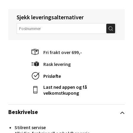
Molde - Moldetorget
Sjekk leveringsalternativer
Torget 1, 6413 Molde
Åpent i dag 10-20
0 i butikk
Fri frakt over 699,-
Velg
Rask levering
Prisløfte
Narvik - Thon Senter Malmporten
Last ned appen og få
velkomstkupong
Bolagsgata 1, 8514 Narvik
Åpent i dag 10-20
Beskrivelse
0 i butikk
Stilrent servise