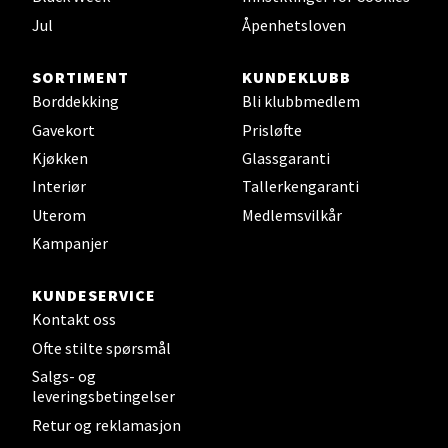
0 i butikk
Jul
Åpenhetsloven
SORTIMENT
KUNDEKLUBB
Velg
Borddekking
Bli klubbmedlem
Gavekort
Prisløfte
Kjøkken
Glassgaranti
Leirvik - Stord
Interiør
Tallerkengaranti
Uterom
Medlemsvilkår
Torgbakken 2, 5401 Stord
Åpent i dag 10-17
Kampanjer
0 i butikk
KUNDESERVICE
Kontakt oss
Velg
Ofte stilte spørsmål
Salgs- og
leveringsbetingelser
Retur og reklamasjon
Oslo - Thon Senter Storo