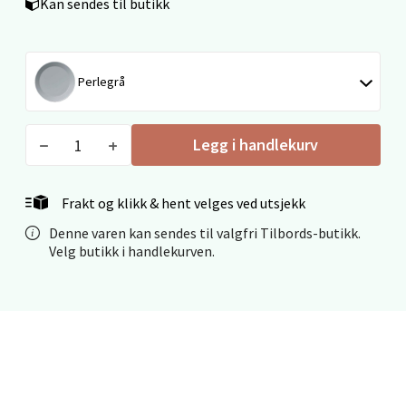
Kan sendes til butikk
Fridtjof Nansensgate 22, 8622 Mo i Rana
Åpent i dag 09-19
0 i butikk
Perlegrå
Velg
Legg i handlekurv
Frakt og klikk & hent velges ved utsjekk
Ålesund - Thon Senter Moa
Denne varen kan sendes til valgfri Tilbords-butikk.
Langelandsvegen 25, 6010 Ålesund
Velg butikk i handlekurven.
Åpent i dag 10-20
0 i butikk
Velg