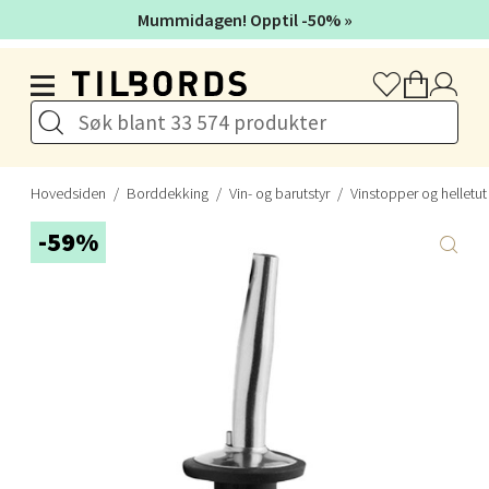
0 i butikk
Mummidagen! Opptil -50% »
Hopp til hovedinnholdet
Velg
Kristiansand - Markens
Hovedsiden
Borddekking
Vin- og barutstyr
Vinstopper og helletut
Lillemarkens markensgate 25B, 4611 Kristiansand
-59%
Åpent i dag 09-18
0 i butikk
Velg
Oslo - Linderud