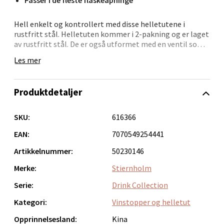
Åpent i dag 09-19
0 i butikk
Hell enkelt og kontrollert med disse helletutene i
rustfritt stål. Helletuten kommer i 2-pakning og er laget
av rustfritt stål. De er også utformet med en ventil som
Velg
hjelper til med å kontrollere væskestrømmen.
Les mer
Helletuten er perfekte for alle som vil helle vin, øl, juice
eller andre drikker uten å søle. De er også en flott gave til
alle som liker å lage mat eller drikke cocktails.
Produktdetaljer
Stiernholm – vakker hverdag, stilfull fest.
Ålesund - Thon Senter Moa
Stiernholm forener det klassiske og elegante med det
SKU:
616366
Langelandsvegen 25, 6010 Ålesund
rene og moderne. I Stiernholm finner du interiør, glass
Åpent i dag 10-20
og annen borddekking i et elegant og tidløst uttrykk.
EAN:
7070549254441
0 i butikk
Artikkelnummer:
50230146
Merke:
Stiernholm
Velg
Serie:
Drink Collection
Kategori:
Vinstopper og helletut
Opprinnelsesland:
Kina