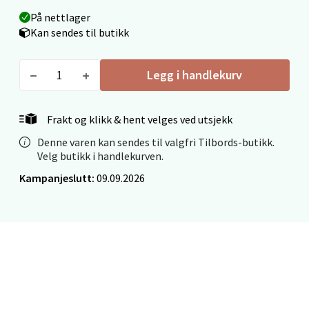
På nettlager
Stavanger og Sandnes - Thon
Kan sendes til butikk
Senter Madla
Legg i handlekurv
Madlakrossen nr 9, 4042 Stavanger
Åpent i dag 10-20
Frakt og klikk & hent velges ved utsjekk
0 i butikk
Denne varen kan sendes til valgfri Tilbords-butikk.
Velg butikk i handlekurven.
Velg
Kampanjeslutt:
09.09.2026
Levanger - Magneten
Moafjæra 14, 7606 Levanger
Åpent i dag 10-20
0 i butikk