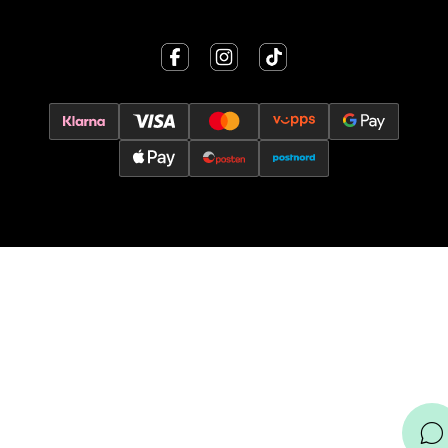
Trondheim - Sirkus Shopping
Falkenborgveien 5, 7044 Trondheim
Åpent i dag 09-21
0 i butikk
Velg
Ski - Thon Senter Ski
Ski Storsenter, Jernbanesvingen 6, 1400 Ski
Åpent i dag 10-21
0 i butikk
Velg