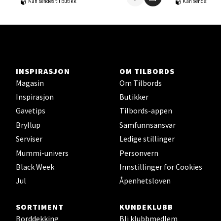
Kan sendes til butikk
Kan sendes til b
Velg
Orkanger - Thon Senter Orkanger
INSPIRASJON
OM TILBORDS
Magasin
Om Tilbords
Thon Senter Orkanger, Orkdalsveien 113, 7300
Orkanger
Inspirasjon
Butikker
Åpent i dag 09-20
Gavetips
Tilbords-appen
0 i butikk
Bryllup
Samfunnsansvar
Serviser
Ledige stillinger
Velg
Mummi-univers
Personvern
Black Week
Innstillinger for Cookies
Jul
Åpenhetsloven
Sandvika - Thon Senter Sandvika
SORTIMENT
KUNDEKLUBB
Borddekking
Bli klubbmedlem