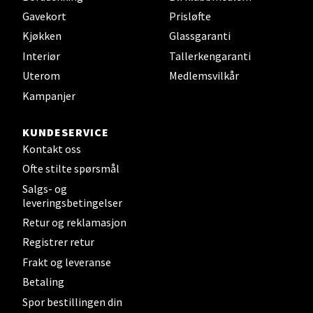
Brodtkorbsgate 7, 1338 Sandvika
Gavekort
Prisløfte
Åpent i dag 10-21
Kjøkken
Glassgaranti
0 i butikk
Interiør
Tallerkengaranti
Uterom
Medlemsvilkår
Velg
Kampanjer
KUNDESERVICE
Bergen - Thon Senter Sartor
Kontakt oss
Ofte stilte spørsmål
Sartorvegen 12, 5353 Straume
Salgs- og
Åpent i dag 10-21
leveringsbetingelser
0 i butikk
Retur og reklamasjon
Registrer retur
Velg
Frakt og leveranse
Betaling
Spor bestillingen din