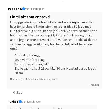
stekepanner» og bruker dem både hjemme og i sine
Støperivn. 5, 2010 Strømmen
restauranter verden over.
Preben S
Verifisert kjøper
Åpent i dag 10-21
Fin til alt som er prøvd
1 i butikk
En oppgradering i forhold til alle andre stekepanner vi har 
hatt før. Brukes på induksjon, og jeg er glad i å lage mat. 
Fungerer veldig fint til bacon (bruker ikke fett i pannen i det 
Velg
hele tatt, induksjonsplate på 1/2 styrke), til egg og til alt 
annet jeg har prøvd. Svært lett å vaske ren. Fordel at det er 
samme belegg på utsiden, for den er lett å holde ren der 
også.
Sunndalsøra - Alti Sunndal
Godt slippbelegg
Jevn varmefordeling
Kan redusere smør/ olje
Alti Sunndal, Sunndalsveien 17, 6600 Sunndalsøra
Skulle gjerne hatt 28 og ikke 30 cm. Hexclad burde laget
Åpent i dag 10-19
28 cm.
Hexclad - Hybrid stekepanne 30 cm sølv/svart
0 i butikk
7 mo. ago
0 likes
Velg
Turid F
Verifisert kjøper