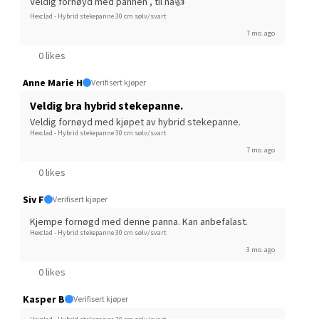
Veldig fornøyd med pannen , til nå👍
Hexclad - Hybrid stekepanne 30 cm sølv/svart
Jessheim - Thon Senter Jessheim
7 mo. ago
0 likes
Storgata 6, 2050 Jessheim
Åpent i dag 10-21
Anne Marie H
Verifisert kjøper
0 i butikk
Veldig bra hybrid stekepanne.
Veldig fornøyd med kjøpet av hybrid stekepanne.
Hexclad - Hybrid stekepanne 30 cm sølv/svart
Velg
7 mo. ago
0 likes
Siv F
Verifisert kjøper
Kristiansand - Thon
Kjempe fornøgd med denne panna. Kan anbefalast.
Sørlandssenteret
Hexclad - Hybrid stekepanne 30 cm sølv/svart
3 mo. ago
Barstølveien 31, 4636 Kristiansand
0 likes
Åpent i dag 10-21
Kasper B
Verifisert kjøper
0 i butikk