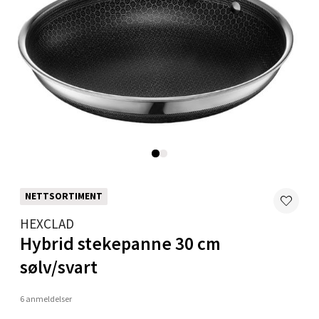
0 i butikk
Velg
Bergen - Thon Senter Sartor
Sartorvegen 12, 5353 Straume
Åpent i dag 10-21
0 i butikk
NETTSORTIMENT
HEXCLAD
Velg
Hybrid stekepanne 30 cm
sølv/svart
6 anmeldelser
Trondheim - Sirkus Shopping