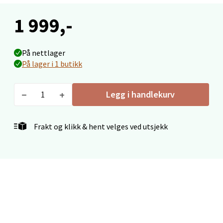
Falkenborgveien 5, 7044 Trondheim
1 999,-
Åpent i dag 09-21
0 i butikk
På nettlager
På lager i 1 butikk
Velg
Legg i handlekurv
Ski - Thon Senter Ski
Frakt og klikk & hent velges ved utsjekk
Ski Storsenter, Jernbanesvingen 6, 1400 Ski
Åpent i dag 10-21
0 i butikk
Velg