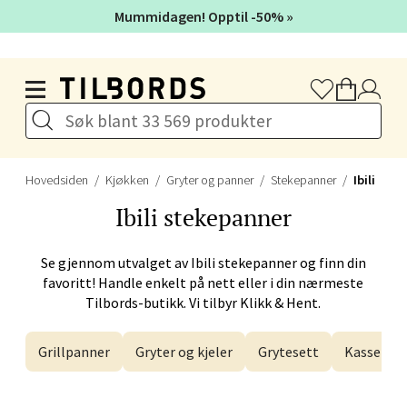
Mummidagen! Opptil -50% »
Hopp til hovedinnholdet
Oslo - Linderud
Erich Mogensøns vei 38, 0594 Oslo
Åpent i dag 10-21
Hovedsiden
Kjøkken
Gryter og panner
Stekepanner
Ibili
Ibili
stekepanner
Velg
Se gjennom utvalget av
Ibili
stekepanner og finn din
favoritt! Handle enkelt på nett eller i din nærmeste
Bryne/Jæren - M44
Tilbords-butikk. Vi tilbyr Klikk & Hent.
Jupiterveien 2, 4340 Bryne
Grillpanner
Gryter og kjeler
Grytesett
Kasseroll
Åpent i dag 10-20