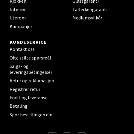
Trondheim - Sirkus Shopping
Kjøkken
Glassgaranti
Interiør
Tallerkengaranti
Falkenborgveien 5, 7044 Trondheim
Uterom
Medlemsvilkår
Åpent i dag 09-21
Kampanjer
KUNDESERVICE
Velg
Kontakt oss
Ofte stilte spørsmål
Salgs- og
leveringsbetingelser
Ski - Thon Senter Ski
Retur og reklamasjon
Ski Storsenter, Jernbanesvingen 6, 1400 Ski
Registrer retur
Åpent i dag 10-21
Frakt og leveranse
Betaling
Spor bestillingen din
Velg