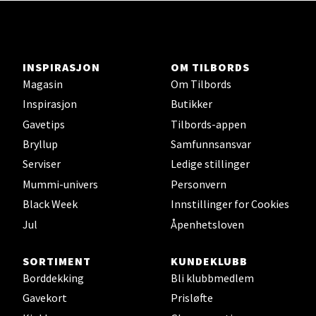
Brodtkorbsgate 7, 1338 Sandvika
Åpent i dag 10-21
INSPIRASJON
OM TILBORDS
Velg
Magasin
Om Tilbords
Inspirasjon
Butikker
Gavetips
Tilbords-appen
Bryllup
Samfunnsansvar
Bergen - Thon Senter Sartor
Serviser
Ledige stillinger
Sartorvegen 12, 5353 Straume
Mummi-univers
Personvern
Åpent i dag 10-21
Black Week
Innstillinger for Cookies
Jul
Åpenhetsloven
Velg
SORTIMENT
KUNDEKLUBB
Borddekking
Bli klubbmedlem
Gavekort
Prisløfte