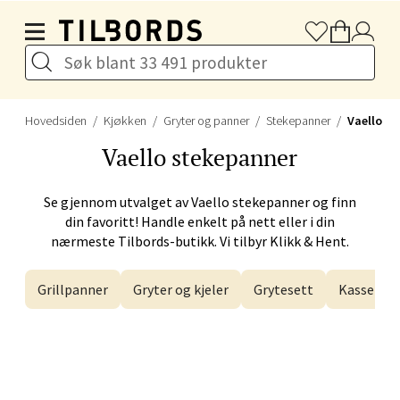
Hopp til hovedinnholdet
Velg
Hovedsiden
Kjøkken
Gryter og panner
Stekepanner
Vaello
Drammen - Gulskogen
Vaello
stekepanner
Gulskogen Senter, 3048 Drammen
Se gjennom utvalget av
Vaello
stekepanner og finn
Åpent i dag 10-21
din favoritt! Handle enkelt på nett eller i din
nærmeste Tilbords-butikk. Vi tilbyr Klikk & Hent.
Velg
Grillpanner
Gryter og kjeler
Grytesett
Kasseroll
Stavanger og Sandnes -
Herbarium