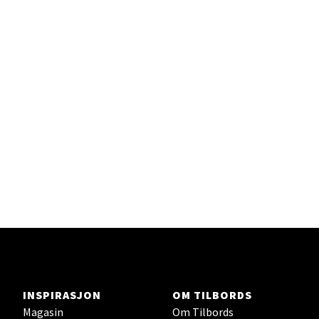
Sandefjord - Hvaltorvet
Torget 7, 3210 Sandefjord
Åpent i dag 10-20
Velg
Tromsø - Jekta Storsenter
Karlsøyveien 12, 9015 Tromsø
Åpent i dag 10-21
Velg
INSPIRASJON
OM TILBORDS
Magasin
Om Tilbords