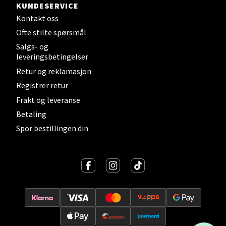
KUNDESERVICE
Velg
Kontakt oss
Ofte stilte spørsmål
Salgs- og
leveringsbetingelser
Stavanger og Sandnes - Kilden
Retur og reklamasjon
Senter
Registrer retur
Frakt og leveranse
Gartnerveien 16, 4016 Stavanger
Åpent i dag 10-20
Betaling
Spor bestillingen din
Velg
Stavanger og Sandnes - Kvadrat
Gamle Stokkavei 1, 4313 Sandnes