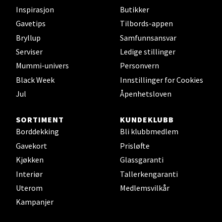
Inspirasjon
Butikker
Gavetips
Tilbords-appen
Harstad - Thon Senter
Bryllup
Samfunnsansvar
Kanebogen
Serviser
Ledige stillinger
Mummi-univers
Personvern
Skillevegen 5, 9411 Harstad
Åpent i dag 10-20
Black Week
Innstillinger for Cookies
Jul
Åpenhetsloven
Velg
SORTIMENT
KUNDEKLUBB
Borddekking
Bli klubbmedlem
Gavekort
Prisløfte
Kjøkken
Glassgaranti
Karmsund - Thon Senter Oasen
Interiør
Tallerkengaranti
Austbøvegen 16, 5542 Karmsund
Uterom
Medlemsvilkår
Åpningstider ikke tilgjengelig
Kampanjer