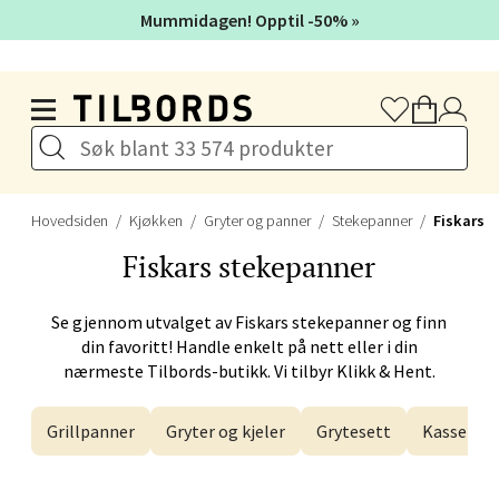
Åpent i dag 10-19
Mummidagen! Opptil -50% »
Hopp til hovedinnholdet
Velg
Orkanger - Thon Senter Orkanger
Hovedsiden
Kjøkken
Gryter og panner
Stekepanner
Fiskars
Fiskars
stekepanner
Thon Senter Orkanger, Orkdalsveien 113, 7300
Orkanger
Åpent i dag 09-20
Se gjennom utvalget av
Fiskars
stekepanner og finn
din favoritt! Handle enkelt på nett eller i din
nærmeste Tilbords-butikk. Vi tilbyr Klikk & Hent.
Velg
Grillpanner
Gryter og kjeler
Grytesett
Kasseroll