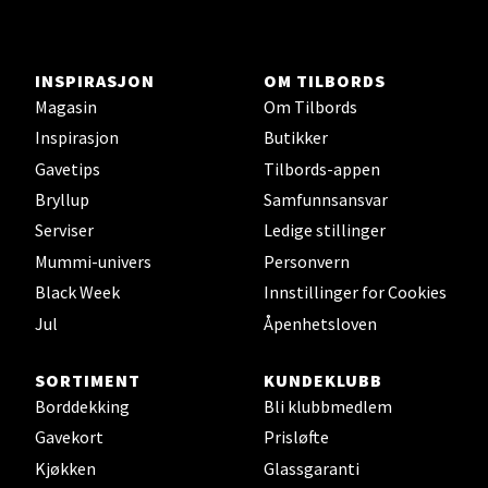
Åsane Storsenter, 5116 Ulset
Åpent i dag 10-21
INSPIRASJON
OM TILBORDS
Magasin
Om Tilbords
Velg
Inspirasjon
Butikker
Gavetips
Tilbords-appen
Bryllup
Samfunnsansvar
Serviser
Ledige stillinger
Mummi-univers
Personvern
Black Week
Innstillinger for Cookies
Jul
Åpenhetsloven
SORTIMENT
KUNDEKLUBB
Borddekking
Bli klubbmedlem
Gavekort
Prisløfte
Kjøkken
Glassgaranti