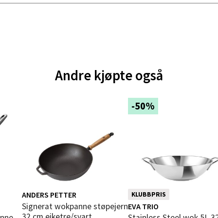
V
tikk
e - Moldetorget
Andre kjøpte også
 1, 6413 Molde
 dag 10-20
V
tikk
-50%
ik - Thon Senter Malmporten
gata 1, 8514 Narvik
 dag 10-20
V
tikk
ANDERS PETTER
KLUBBPRIS
Signerat wokpanne støpejern
EVA TRIO
32 cm eiketre/svart
Stainless Steel wok 5L 3