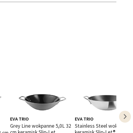
elg
elg
elg
EVA TRIO
EVA TRIO
Grey Line wokpanne 5,0L 32
Stainless Steel wok 5L 32 cm
cm keramisk Slip-Let
keramisk Slip-Let® belegg
2 cm