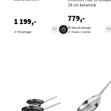
Berg
28 cm keramisk
Folke B
779,-
1 199,-
Åpent i
Ikke på nettlager
0 i bu
På nettlager
Finnes i 1 butikk
Oppd
Aunase
Åpent i
0 i bu
Orka
Thon S
Åpent i