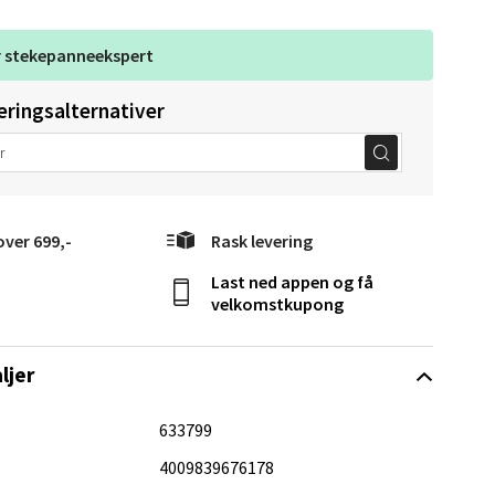
r
stekepanneekspert
eringsalternativer
Vel
g
over 699,-
Rask levering
Last ned appen og få
velkomstkupong
ljer
elg
633799
4009839676178