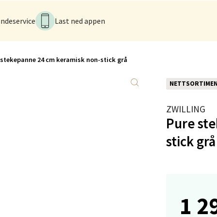
ndeservice
Last ned appen
anger og Sandnes - Kvadrat
Stokkavei 1, 4313 Sandnes
 dag 10-21
 stekepanne 24 cm keramisk non-stick grå
V
tikk
NETTSORTIME
ZWILLING
en - Thon Senter Lagunen
Pure st
veien 1, 5239 Bergen
stick grå
 dag 10-21
V
tikk
1 2
tiansand - Markens