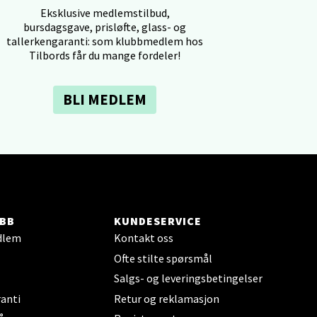
Eksklusive medlemstilbud,
bursdagsgave, prisløfte, glass- og
tallerkengaranti: som klubbmedlem hos
Tilbords får du mange fordeler!
elg
BLI MEDLEM
elg
BB
KUNDESERVICE
dlem
Kontakt oss
Ofte stilte spørsmål
Salgs- og leveringsbetingelser
anti
Retur og reklamasjon