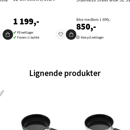
en - Oasen Senter
ernadottes vei 52, 5147 Fyllingsdalen
1 199,-
Ikke medlem 1 699,-
850,-
 dag 10-21
V
På nettlager
tikk
Finnes i 1 butikk
Ikke på nettlager
al - Aunasenteret
nteret, Sunndalsvegen 3, 7340 Oppdal
Lignende produkter
 dag 10-19
V
tikk
nger - Thon Senter Orkanger
enter Orkanger, Orkdalsveien 113, 7300 Orkanger
 dag 09-20