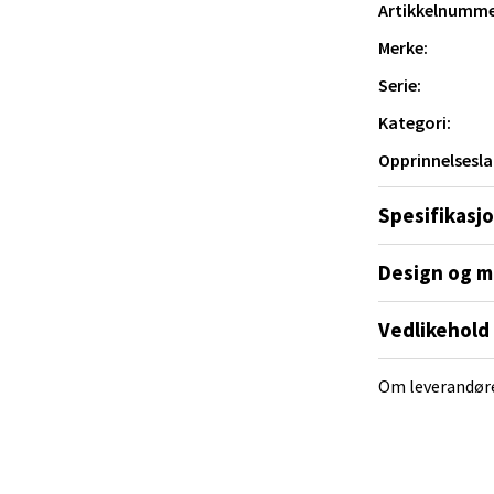
al - Alti Mandal
Artikkelnumme
Merke:
yveien 55, 4517 Mandal
 dag 10-20
Serie:
V
tikk
Kategori:
Opprinnelsesla
en.
 Rana - Thon Senter Mo i Rana
Spesifikasj
f Nansensgate 22, 8622 Mo i Rana
Design og m
 dag 09-19
V
tikk
Vedlikehold
Om leverandør
und - Thon Senter Moa
andsvegen 25, 6010 Ålesund
 dag 10-20