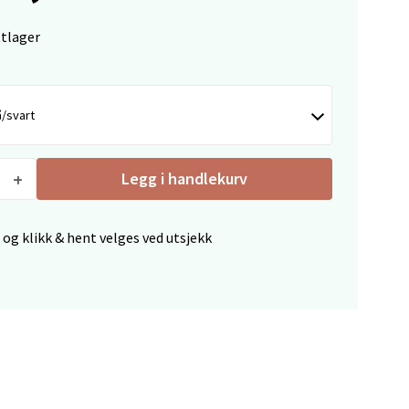
ttlager
elg
/svart
Legg i handlekurv
elg
 og klikk & hent velges ved utsjekk
elg