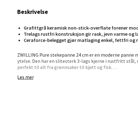
Beskrivelse
Stav
Madl
Grafittgrå keramisk non-stick‑overflate forener mo
Trelags rustfri konstruksjon gir rask, jevn varme og l
Ceraforce‑belegget gjør matlaging enkel, fettfri og 
Madlak
Åpent i
ZWILLING Pure stekepanne 24 cm er en moderne panne me
0 i bu
ytelse. Den har en slitesterk 3-lags kjerne i rustfritt stå
perfekt til alt fra grønnsaker til kjøtt og fisk.
Les mer
Innvendig er pannen utstyrt med Ceraforce keramisk non-
Leva
gjør det enkelt å steke med lite fett. Det sveisede hånd
holder seg kjølig. Pannen fungerer på alle koketopper og 
den tåler oppvaskmaskin.
Moafjæ
Åpent i
Er belegget holdbart nok til daglig bruk?
0 i bu
Ja, Ceraforce er utviklet for høy slitestyrke og enkel vedl
Kan jeg bruke metallredskaper?
Det anbefales å bruke plast- eller tresleiver for å bevare 