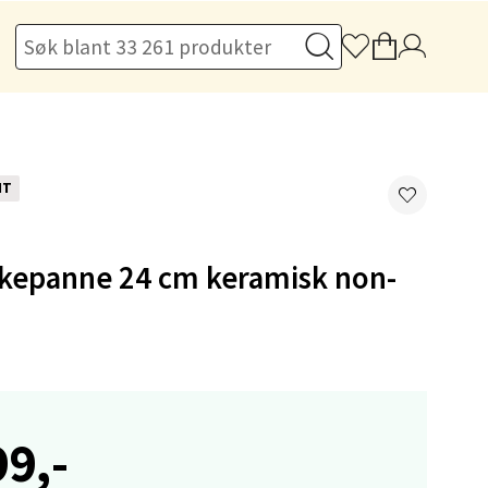
elg
NT
ekepanne 24 cm keramisk non-
elg
99,-