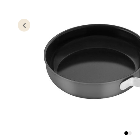
Lillem
Åpent i
0 i bu
Oslo
Erich 
Åpent i
0 i bu
Bryn
Jupiter
Åpent i
0 i bu