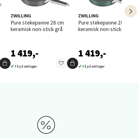
elg
ZWILLING
ZWILLING
Pure stekepanne 28 cm
Pure stekepanne 28 cm
keramisk non-stick grå
keramisk non-stick grønn
1 419,-
1 419,-
elg
Få på nettlager
Få på nettlager
elg