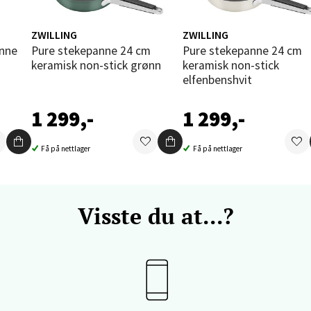
V
tikk
ZWILLING
ZWILLING
Pure stekepanne 24 cm
Pure stekepanne 24 cm
keramisk non-stick grønn
keramisk non-stick
vika - Thon Senter Sandvika
elfenbenshvit
orbsgate 7, 1338 Sandvika
1 299,-
1 299,-
 dag 10-21
V
tikk
Få på nettlager
Få på nettlager
en - Thon Senter Sartor
Visste du at...?
vegen 12, 5353 Straume
 dag 10-21
V
tikk