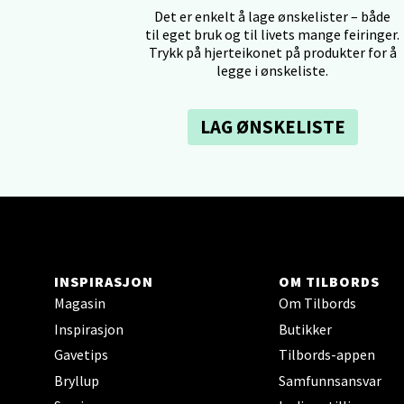
Det er enkelt å lage ønskelister – både
Tron
til eget bruk og til livets mange feiringer.
Trykk på hjerteikonet på produkter for å
Falken
legge i ønskeliste.
Åpent i
0 i bu
LAG ØNSKELISTE
Ski 
Ski Sto
Åpent i
0 i bu
INSPIRASJON
OM TILBORDS
Magasin
Om Tilbords
Inspirasjon
Butikker
Sort
Gavetips
Tilbords-appen
Bryllup
Samfunnsansvar
Strang