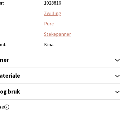
r:
1028816
Zwilling
Pure
elg
Stekepanner
nd:
Kina
oner
ateriale
elg
 og bruk
en