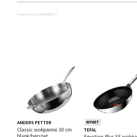
0 i bu
Powered by GAMIFIERA.®
Mold
Torget
Åpent i
0 i bu
Narv
Bolags
Åpent i
0 i bu
ANDERS PETTER
NYHET
Classic wokpanne 30 cm
TEFAL
blank/børstet
Emotion Plus SS wokpanne