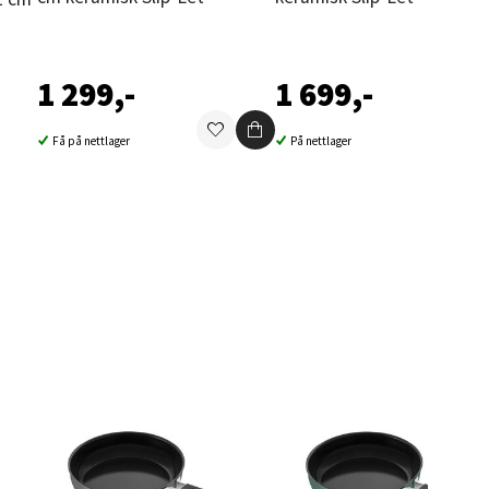
1 299,-
1 699,-
elg
Få på nettlager
På nettlager
elg