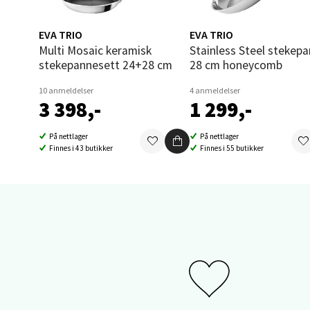
0 i bu
EVA TRIO
EVA TRIO
Multi Mosaic keramisk
Stainless Steel stekepanne
stekepannesett 24+28 cm
28 cm honeycomb
Sand
10 anmeldelser
4 anmeldelser
3 398,-
1 299,-
Brodtk
Åpent i
På nettlager
På nettlager
0 i bu
Finnes i 43 butikker
Finnes i 55 butikker
Berg
Sartor
Åpent i
0 i bu