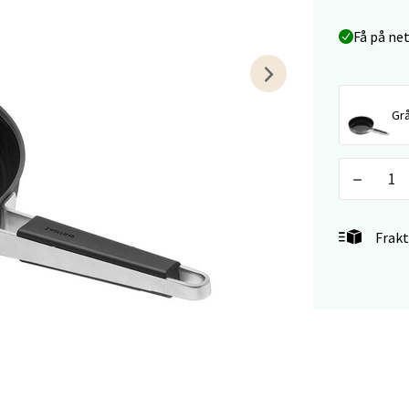
arkens markensgate 25B, 4611 Kristiansand
 dag 09-18
Få på ne
V
tikk
Grå
 - Linderud
Mogensøns vei 38, 0594 Oslo
 dag 10-21
V
tikk
Frakt
e/Jæren - M44
veien 2, 4340 Bryne
 dag 10-20
V
tikk