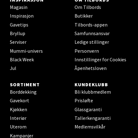
Magasin
Om Tilbords
Strømmen - Thon Senter
Inspirasjon
Butikker
Strømmen
Gavetips
Tilbords-appen
Bryllup
Samfunnsansvar
Støperivn. 5, 2010 Strømmen
Serviser
Ledige stillinger
Åpent i dag 10-21
Mummi-univers
Personvern
Black Week
Innstillinger for Cookies
Velg
Jul
Åpenhetsloven
SORTIMENT
KUNDEKLUBB
Borddekking
Bli klubbmedlem
Sunndalsøra - Alti Sunndal
Gavekort
Prisløfte
Kjøkken
Glassgaranti
Alti Sunndal, Sunndalsveien 17, 6600 Sunndalsøra
Interiør
Tallerkengaranti
Åpent i dag 10-19
Uterom
Medlemsvilkår
Kampanjer