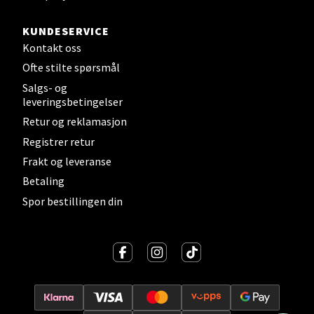
Velg
KUNDESERVICE
Kontakt oss
Ofte stilte spørsmål
Jessheim - Thon Senter
Salgs- og
Jessheim
leveringsbetingelser
Retur og reklamasjon
Storgata 6, 2050 Jessheim
Registrer retur
Åpent i dag 10-21
Frakt og leveranse
Betaling
Velg
Spor bestillingen din
Kristiansand - Thon
Sørlandssenteret