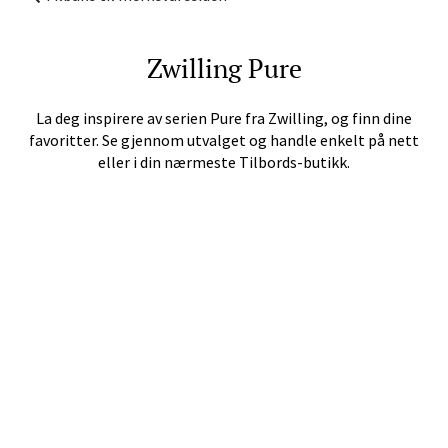
Langelandsvegen 25, 6010 Ålesund
Åpent i dag 10-20
Zwilling
Pure
Velg
La deg inspirere av serien
Pure
fra
Zwilling
, og finn dine
favoritter. Se gjennom utvalget og handle enkelt på nett
eller i din nærmeste Tilbords-butikk.
Molde - Moldetorget
Torget 1, 6413 Molde
Åpent i dag 10-20
Velg
Narvik - Thon Senter