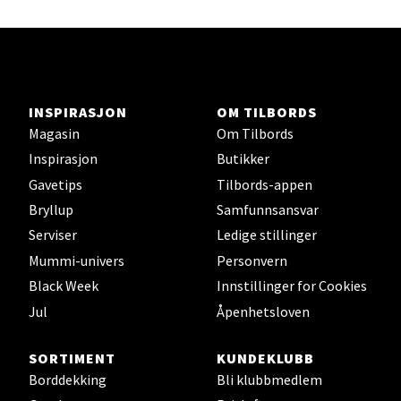
Herbarium
Lars Hertervigs gate 6, 4005 Stavanger
Åpent i dag 10-20
INSPIRASJON
OM TILBORDS
Magasin
Om Tilbords
Velg
Inspirasjon
Butikker
Gavetips
Tilbords-appen
Bryllup
Samfunnsansvar
Bergen - Horisont
Serviser
Ledige stillinger
Mummi-univers
Personvern
Myrdalsvegen 2, 5130 Nyborg
Black Week
Innstillinger for Cookies
Åpent i dag 10-21
Jul
Åpenhetsloven
Velg
SORTIMENT
KUNDEKLUBB
Borddekking
Bli klubbmedlem