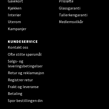
Gavekort
Prisløfte
Kjøkken
Glassgaranti
Sandefjord - Hvaltorvet
Interiør
Tallerkengaranti
Uterom
Medlemsvilkår
Torget 7, 3210 Sandefjord
Åpent i dag 10-20
Kampanjer
KUNDESERVICE
Velg
Kontakt oss
Ofte stilte spørsmål
Salgs- og
leveringsbetingelser
Tromsø - Jekta Storsenter
Retur og reklamasjon
Registrer retur
Karlsøyveien 12, 9015 Tromsø
Frakt og leveranse
Åpent i dag 10-21
Betaling
Spor bestillingen din
Velg