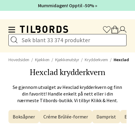
Mummidagen! Opptil -50% »
Velg
Hopp til hovedinnholdet
Bergen - Galleriet
Hovedsiden
Kjøkken
Kjøkkenutstyr
Krydderkvern
Hexclad
Torgalmenningen 8, 5014 Bergen
Åpent i dag 09-21
Hexclad
krydderkvern
Se gjennom utvalget av
Hexclad
krydderkvern og finn
Velg
din favoritt! Handle enkelt på nett eller i din
nærmeste Tilbords-butikk. Vi tilbyr Klikk & Hent.
Boksåpner
Créme Brûlée-former
Damprist
Egge
Gjøvik - CC Gjøvik
Jernbanesvingen 6, 2821 Gjøvik