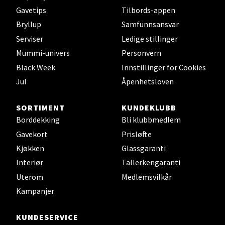
Åpent i dag 10-20
Gavetips
Tilbords-appen
Bryllup
Samfunnsansvar
Serviser
Ledige stillinger
Velg
Mummi-univers
Personvern
Black Week
Innstillinger for Cookies
Jul
Åpenhetsloven
Levanger - Magneten
SORTIMENT
KUNDEKLUBB
Moafjæra 14, 7606 Levanger
Borddekking
Bli klubbmedlem
Åpent i dag 10-20
Gavekort
Prisløfte
Kjøkken
Glassgaranti
Interiør
Tallerkengaranti
Velg
Uterom
Medlemsvilkår
Kampanjer
Mandal - Alti Mandal
KUNDESERVICE