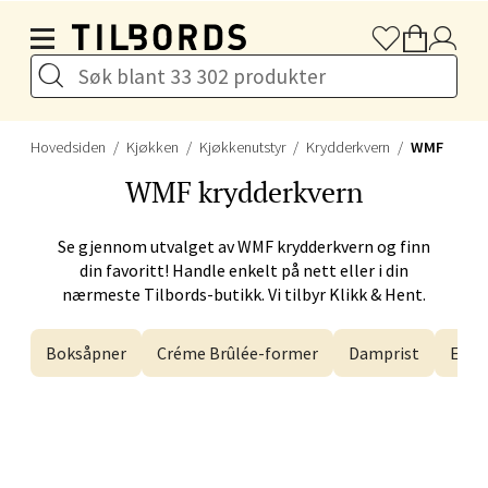
Hopp til hovedinnholdet
Velg
Harstad - Thon Senter
Hovedsiden
Kjøkken
Kjøkkenutstyr
Krydderkvern
WMF
Kanebogen
WMF
krydderkvern
Skillevegen 5, 9411 Harstad
Se gjennom utvalget av
WMF
krydderkvern og finn
Åpent i dag 10-20
din favoritt! Handle enkelt på nett eller i din
nærmeste Tilbords-butikk. Vi tilbyr Klikk & Hent.
Velg
Boksåpner
Créme Brûlée-former
Damprist
Egge
Karmsund - Thon Senter Oasen