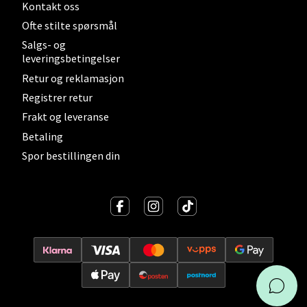
Kontakt oss
Skarvøyveien 55, 4517 Mandal
Ofte stilte spørsmål
Åpent i dag 10-20
Salgs- og
leveringsbetingelser
Retur og reklamasjon
Velg
Registrer retur
Frakt og leveranse
Betaling
Mo i Rana - Thon Senter Mo i
Spor bestillingen din
Rana
Fridtjof Nansensgate 22, 8622 Mo i Rana
Åpent i dag 09-19
Velg