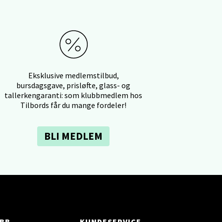
Eksklusive medlemstilbud,
elg
bursdagsgave, prisløfte, glass- og
tallerkengaranti: som klubbmedlem hos
Tilbords får du mange fordeler!
BLI MEDLEM
elg
BB
KUNDESERVICE