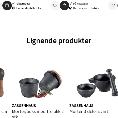
På nettlager
På nettlager
Kan sendes til butikk
Kan sendes til butikk
al - Aunasenteret
nteret, Sunndalsvegen 3, 7340 Oppdal
 dag 10-19
Lignende produkter
V
tikk
nger - Thon Senter Orkanger
enter Orkanger, Orkdalsveien 113, 7300 Orkanger
 dag 09-20
V
tikk
ZASSENHAUS
ZASSENHAUS
3 cm
Morter/boks med trelokk 2
Morter 3 deler svart
vika - Thon Senter Sandvika
stk