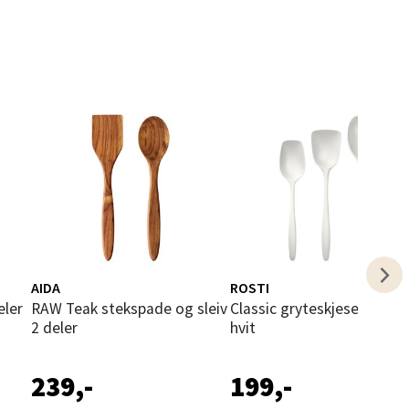
elg
elg
AIDA
ROSTI
RAW Teak stekspade og sleiv
Classic gryteskjesett 3 deler
2 deler
hvit
239,-
199,-
elg