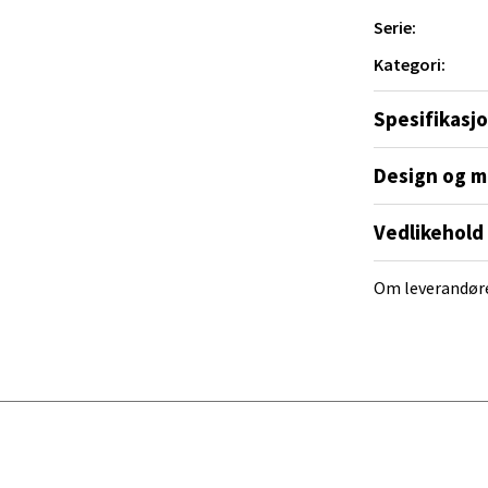
lage mat med kjærlighet og presisjon.
Serie:
Kategori:
 Rana - Thon Senter Mo i Rana
Spesifikasj
f Nansensgate 22, 8622 Mo i Rana
 dag 09-19
V
Design og m
tikk
Vedlikehold
und - Thon Senter Moa
Om leverandør
andsvegen 25, 6010 Ålesund
 dag 10-20
V
tikk
e - Moldetorget