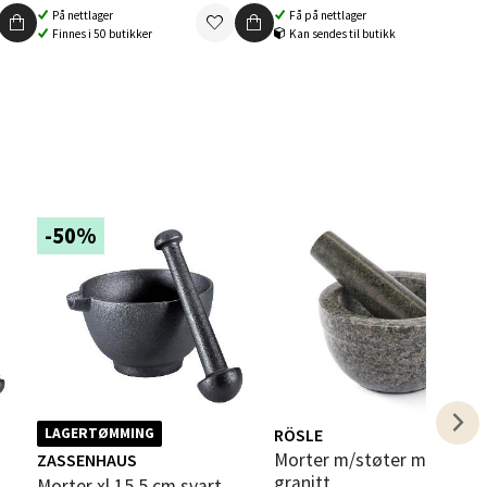
På nettlager
Få på nettlager
Finnes i 50 butikker
Kan sendes til butikk
elg
-50%
elg
RÖSLE
LAGERTØMMING
Morter m/støter mørk grå
ZASSENHAUS
granitt
Morter xl 15,5 cm svart