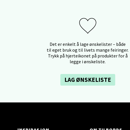
2 i bu
Ski 
Ski Sto
Åpent i
Det er enkelt å lage ønskelister – både
til eget bruk og til livets mange feiringer.
3 i bu
Trykk på hjerteikonet på produkter for å
legge i ønskeliste.
Sort
LAG ØNSKELISTE
Strang
Åpent i
3 i bu
Stei
INSPIRASJON
OM TILBORDS