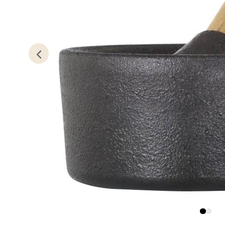
Oslo
Erich 
Åpent i
3 i bu
Bryn
Jupiter
Åpent i
2 i bu
Stav
Madl