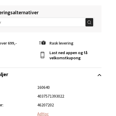
Vel
eringsalternativer
g
over 699,-
Rask levering
Last ned appen og få
velkomstkupong
elg
ljer
160640
4037571393022
r:
46207202
elg
AdHoc