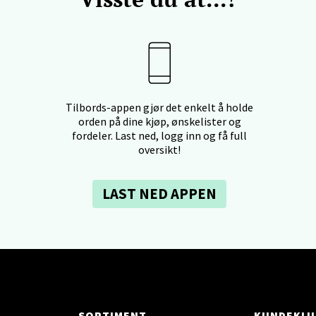
tikk
- Thon Senter Ski
rsenter, Jernbanesvingen 6, 1400 Ski
 dag 10-21
Tilbords-appen gjør det enkelt å holde
V
orden på dine kjøp, ønskelister og
tikk
fordeler. Last ned, logg inn og få full
oversikt!
land - Sortland Storsenter
LAST NED APPEN
ata 26, 8400 Sortland
 dag 10-19
V
tikk
nkjer - Thon Senter Steinkjer
SORTIMENT
KUNDEKLU