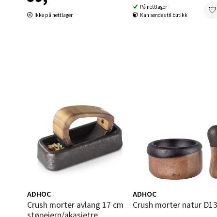
På nettlager
Ikke på nettlager
Kan sendes til butikk
Oppd
Aunase
Åpent i
3 i bu
Orka
Thon S
Åpent i
4 i bu
ADHOC
ADHOC
Crush morter avlang 17 cm
Crush morter natur D1
Sand
støpejern/akasietre