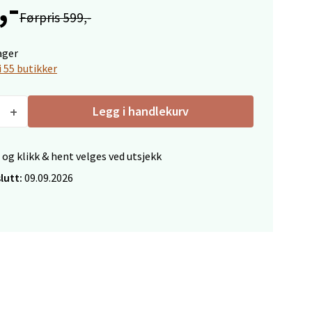
,-
Førpris 599,-
ager
i 55 butikker
elg
Legg i handlekurv
 og klikk & hent velges ved utsjekk
lutt:
09.09.2026
elg