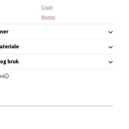
Crush
Morter
oner
elg
ateriale
 og bruk
en
elg