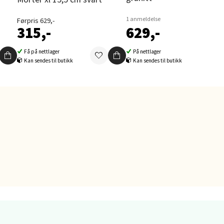
1 anmeldelse
Førpris 629,-
315,-
629,-
elg
Få på nettlager
På nettlager
Kan sendes til butikk
Kan sendes til butikk
elg
elg