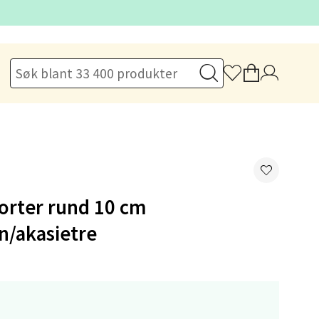
elg
elg
orter rund 10 cm
n/akasietre
elg