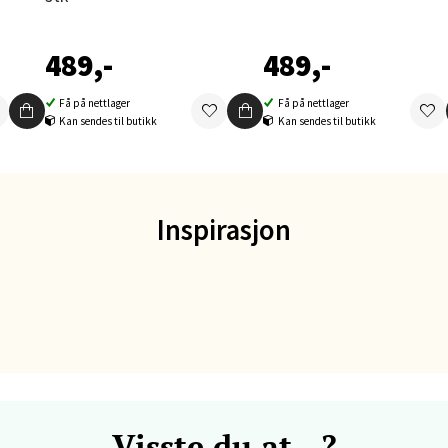
orbsgate 7, 1338 Sandvika
489,-
489,-
 dag 10-21
V
tikk
Få på nettlager
Få på nettlager
Kan sendes til butikk
Kan sendes til butikk
en - Thon Senter Sartor
vegen 12, 5353 Straume
Inspirasjon
 dag 10-21
V
tikk
dheim - Sirkus Shopping
borgveien 5, 7044 Trondheim
 dag 09-21
V
Visste du at...?