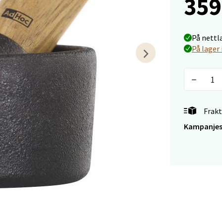
359
 - Linderud
Mogensøns vei 38, 0594 Oslo
På nettl
 dag 10-21
På lager 
V
tikk
e/Jæren - M44
Frakt
veien 2, 4340 Bryne
Kampanjes
 dag 10-20
V
tikk
anger og Sandnes - Thon Senter
a