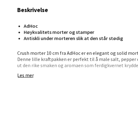
Madlak
Beskrivelse
Åpent i
4 i bu
AdHoc
Høykvalitets morter og stamper
Antiskli under morteren slik at den står stødig
Leva
Crush morter 10 cm fra AdHoc er en elegant og solid morte
Denne lille kraftpakken er perfekt til å male salt, pepper
Moafjæ
ut den rike smaken og aromaen som ferdigkvernet krydde
Åpent i
Les mer
Takket være den kompakte størrelsen er den enkel å ha 
2 i bu
kjøkkenbenken eller ved bordet. Undersiden er utstyrt med 
• Rund morter – 10 cm diameter
Mand
• Materialer: Støpejern og akasietre
• Ideell for små mengder krydder
• Manuell maling gir dypere aroma
Skarvø
• Antiskli-funksjon gir trygg bruk
Åpent i
• Prisvinnende design fra AdHoc
3 i bu