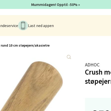
V
Mummidagen! Opptil -50% »
tikk
ndeservice
Last ned appen
en - Thon Senter Lagunen
veien 1, 5239 Bergen
 dag 10-21
 rund 10 cm støpejern/akasietre
V
tikk
ADHOC
Crush m
tiansand - Markens
støpejer
arkens markensgate 25B, 4611 Kristiansand
 dag 09-18
V
tikk