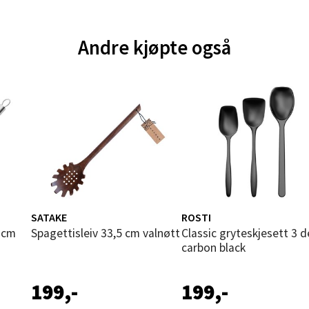
 1, 6413 Molde
 dag 10-20
Andre kjøpte også
V
tikk
ik - Thon Senter Malmporten
gata 1, 8514 Narvik
 dag 10-20
V
tikk
SATAKE
ROSTI
Spagettisleiv 33,5 cm valnøtt
Classic gryteskjesett 3 deler
en - Oasen Senter
carbon black
ernadottes vei 52, 5147 Fyllingsdalen
 dag 10-21
199,-
199,-
V
tikk