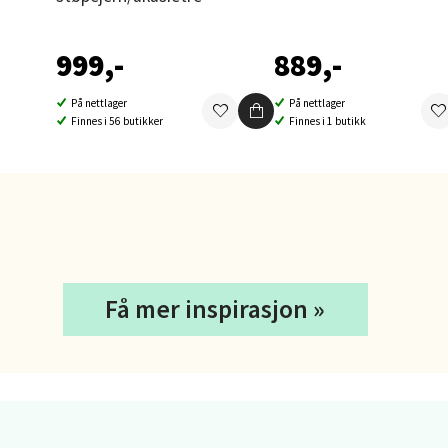
Brodtk
999,-
889,-
Åpent i
5 i bu
På nettlager
På nettlager
Finnes i 56 butikker
Finnes i 1 butikk
Berg
Sartor
Åpent i
4 i bu
Få mer inspirasjon »
Tron
Falken
Åpent i