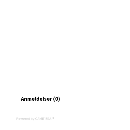
Et funksjonelt og dekorativt verktøy for deg som liker å 
Mo i
Fridtjo
Åpent i
2 i bu
Åles
Langel
Åpent i
Anmeldelser (0)
4 i bu
Powered by GAMIFIERA.®
Mold