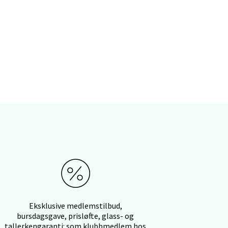
elg
elg
Eksklusive medlemstilbud,
bursdagsgave, prisløfte, glass- og
tallerkengaranti: som klubbmedlem hos