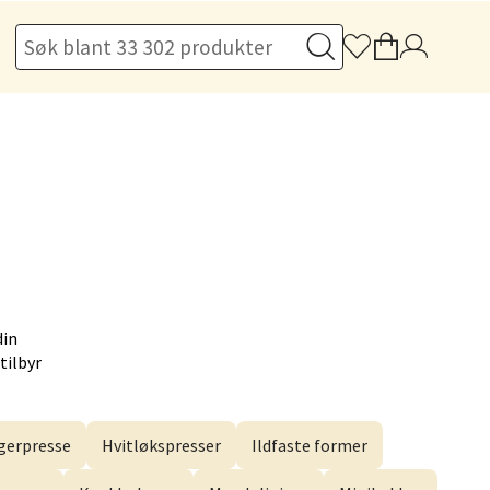
elg
elg
din
tilbyr
elg
erpresse
Hvitløkspresser
Ildfaste former