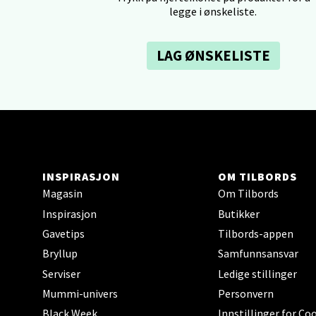
Åpent i
legge i ønskeliste.
LAG ØNSKELISTE
Karm
Austbø
Åpnings
INSPIRASJON
OM TILBORDS
Stav
Magasin
Om Tilbords
Inspirasjon
Butikker
Gartne
Gavetips
Tilbords-appen
Åpent i
Bryllup
Samfunnsansvar
Serviser
Ledige stillinger
Mummi-univers
Personvern
Stav
Black Week
Innstillinger for Co