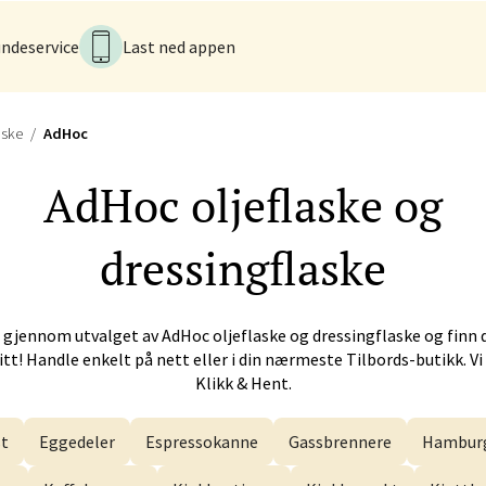
 dag 10-20
V
ndeservice
Last ned appen
n - Galleriet
aske
AdHoc
menningen 8, 5014 Bergen
AdHoc
oljeflaske og
 dag 09-21
V
dressingflaske
k - CC Gjøvik
 gjennom utvalget av
AdHoc
oljeflaske og dressingflaske og finn 
nesvingen 6, 2821 Gjøvik
itt! Handle enkelt på nett eller i din nærmeste Tilbords-butikk. Vi 
 dag 10-21
V
Klikk & Hent.
t
Eggedeler
Espressokanne
Gassbrennere
Hamburg