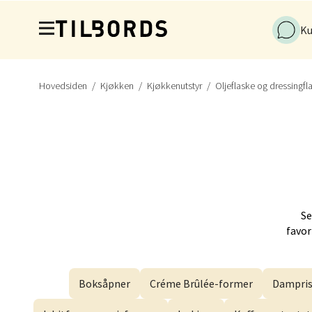
Hopp til hovedinnholdet
Åpent i
Ku
Berge
Hovedsiden
Kjøkken
Kjøkkenutstyr
Oljeflaske og dressingfl
Torgal
Åpent i
Gjøvi
Se
Jernba
favor
Åpent i
Boksåpner
Créme Brûlée-former
Dampris