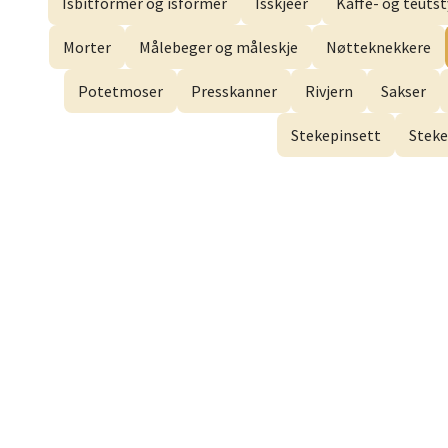
Dram
Isbitformer og isformer
Isskjeer
Kaffe- og teutst
Gulsko
Morter
Målebeger og måleskje
Nøtteknekkere
Åpent i
Potetmoser
Presskanner
Rivjern
Sakser
Stekepinsett
Steke
Stav
Lars He
Åpent i
Berg
Myrdal
Åpent i