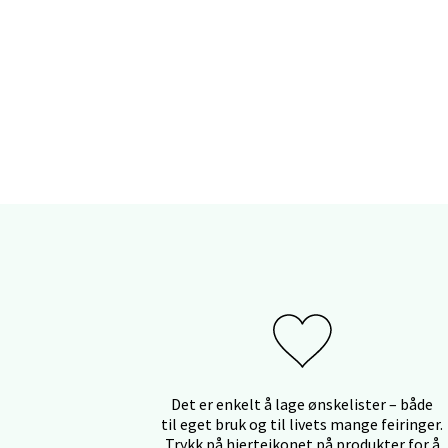
Sand
Torget 
Åpent i
Trom
Karlsø
Åpent i
Hars
Det er enkelt å lage ønskelister – både
til eget bruk og til livets mange feiringer.
Skillev
Trykk på hjerteikonet på produkter for å