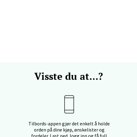
efjord - Hvaltorvet
7, 3210 Sandefjord
 dag 10-20
V
sø - Jekta Storsenter
Visste du at...?
yveien 12, 9015 Tromsø
 dag 10-21
V
tad - Thon Senter Kanebogen
Tilbords-appen gjør det enkelt å holde
orden på dine kjøp, ønskelister og
egen 5, 9411 Harstad
fordeler. Last ned, logg inn og få full