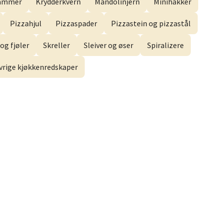
hammer
Krydderkvern
Mandolinjern
Minihakker
Pizzahjul
Pizzaspader
Pizzastein og pizzastål
elg
og fjøler
Skreller
Sleiver og øser
Spiralizere
vrige kjøkkenredskaper
elg
elg