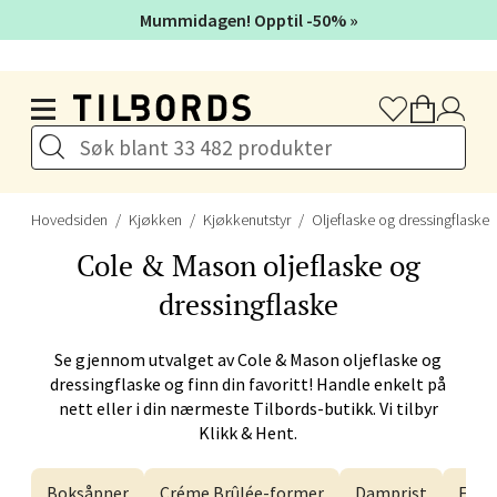
Mummidagen! Opptil -50% »
Hopp til hovedinnholdet
Bergen - Galleriet
Torgalmenningen 8, 5014 Bergen
Åpent i dag 09-21
Hovedsiden
Kjøkken
Kjøkkenutstyr
Oljeflaske og dressingflaske
Cole & Mason
oljeflaske og
Velg
dressingflaske
Se gjennom utvalget av
Cole & Mason
oljeflaske og
Gjøvik - CC Gjøvik
dressingflaske og finn din favoritt! Handle enkelt på
nett eller i din nærmeste Tilbords-butikk. Vi tilbyr
Jernbanesvingen 6, 2821 Gjøvik
Klikk & Hent.
Åpent i dag 10-21
Boksåpner
Créme Brûlée-former
Damprist
Egge