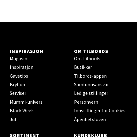
Åpent i dag 10-20
Velg
INSPIRASJON
OM TILBORDS
Bergen - Horisont
Magasin
Om Tilbords
Inspirasjon
Butikker
Myrdalsvegen 2, 5130 Nyborg
Gavetips
Tilbords-appen
Åpent i dag 10-21
Bryllup
Samfunnsansvar
Serviser
Ledige stillinger
Mummi-univers
Personvern
Velg
Black Week
Innstillinger for Cookies
Jul
Åpenhetsloven
Sandefjord - Hvaltorvet
SORTIMENT
KUNDEKLUBB