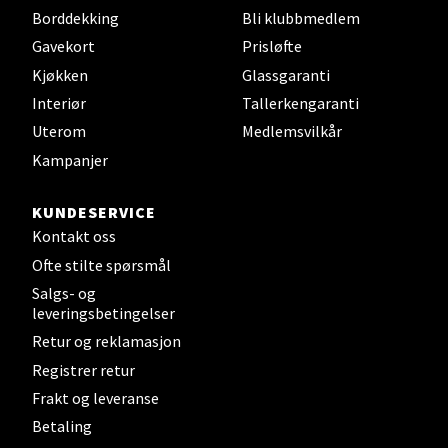
Borddekking
Bli klubbmedlem
Torget 7, 3210 Sandefjord
Gavekort
Prisløfte
Åpent i dag 10-20
Kjøkken
Glassgaranti
Interiør
Tallerkengaranti
Velg
Uterom
Medlemsvilkår
Kampanjer
KUNDESERVICE
Tromsø - Jekta Storsenter
Kontakt oss
Ofte stilte spørsmål
Karlsøyveien 12, 9015 Tromsø
Salgs- og
Åpent i dag 10-21
leveringsbetingelser
Retur og reklamasjon
Velg
Registrer retur
Frakt og leveranse
Betaling