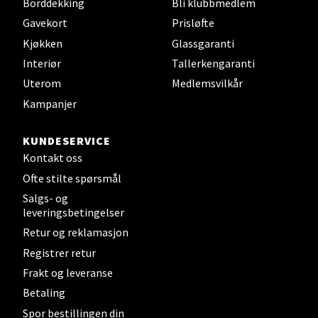
Sandefjord - Hvaltorvet
Borddekking
Bli klubbmedlem
Gavekort
Prisløfte
Torget 7, 3210 Sandefjord
Kjøkken
Glassgaranti
Åpent i dag 10-20
Interiør
Tallerkengaranti
Uterom
Medlemsvilkår
Kampanjer
Velg
KUNDESERVICE
Kontakt oss
Tromsø - Jekta Storsenter
Ofte stilte spørsmål
Salgs- og
Karlsøyveien 12, 9015 Tromsø
leveringsbetingelser
Åpent i dag 10-21
Retur og reklamasjon
Registrer retur
Frakt og leveranse
Velg
Betaling
Spor bestillingen din