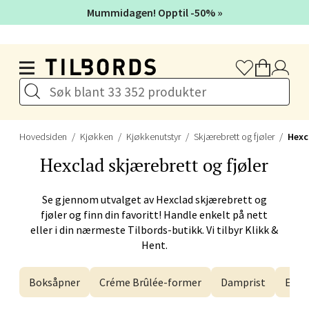
Velg
Mummidagen! Opptil -50% »
Hopp til hovedinnholdet
Bergen - Galleriet
Torgalmenningen 8, 5014 Bergen
Åpent i dag 09-21
Hovedsiden
Kjøkken
Kjøkkenutstyr
Skjærebrett og fjøler
Hexc
Hexclad
skjærebrett og fjøler
Velg
Se gjennom utvalget av
Hexclad
skjærebrett og
fjøler og finn din favoritt! Handle enkelt på nett
eller i din nærmeste Tilbords-butikk. Vi tilbyr Klikk &
Gjøvik - CC Gjøvik
Hent.
Jernbanesvingen 6, 2821 Gjøvik
Boksåpner
Créme Brûlée-former
Damprist
Egge
Åpent i dag 10-21