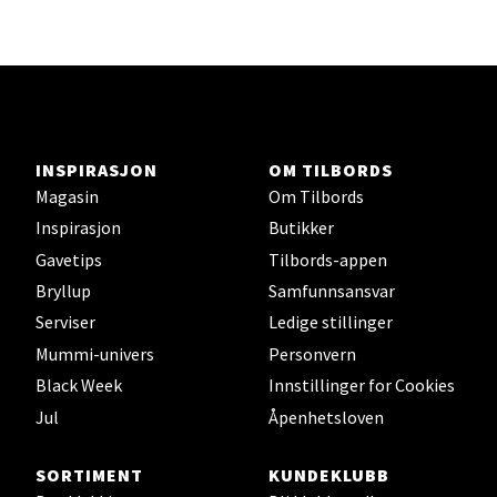
Lars Hertervigs gate 6, 4005 Stavanger
Åpent i dag 10-20
Velg
INSPIRASJON
OM TILBORDS
Magasin
Om Tilbords
Inspirasjon
Butikker
Bergen - Horisont
Gavetips
Tilbords-appen
Myrdalsvegen 2, 5130 Nyborg
Bryllup
Samfunnsansvar
Åpent i dag 10-21
Serviser
Ledige stillinger
Mummi-univers
Personvern
Black Week
Innstillinger for Cookies
Velg
Jul
Åpenhetsloven
SORTIMENT
KUNDEKLUBB