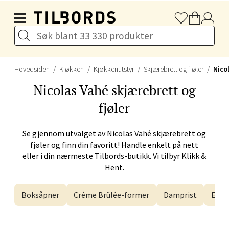
Hopp til hovedinnholdet
Åpent i dag 10-21
Velg
Hovedsiden
Kjøkken
Kjøkkenutstyr
Skjærebrett og fjøler
Nico
Nicolas Vahé
skjærebrett og
Sandefjord - Hvaltorvet
fjøler
Torget 7, 3210 Sandefjord
Åpent i dag 10-20
Se gjennom utvalget av
Nicolas Vahé
skjærebrett og
fjøler og finn din favoritt! Handle enkelt på nett
eller i din nærmeste Tilbords-butikk. Vi tilbyr Klikk &
Hent.
Velg
Boksåpner
Créme Brûlée-former
Damprist
Egge
Tromsø - Jekta Storsenter