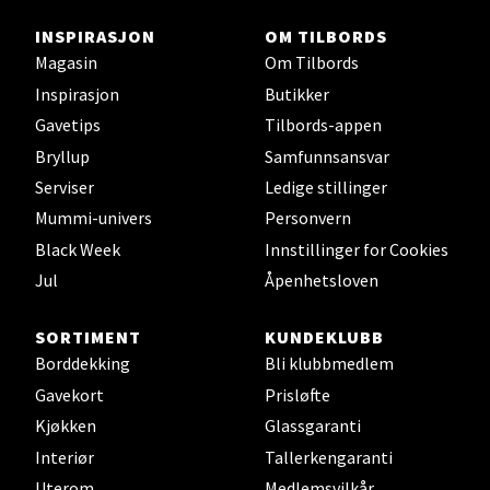
INSPIRASJON
OM TILBORDS
Velg
Magasin
Om Tilbords
Inspirasjon
Butikker
Gavetips
Tilbords-appen
Bryllup
Samfunnsansvar
Kristiansand - Markens
Serviser
Ledige stillinger
Lillemarkens markensgate 25B, 4611
Mummi-univers
Personvern
Kristiansand
Black Week
Innstillinger for Cookies
Åpent i dag 09-18
Jul
Åpenhetsloven
SORTIMENT
KUNDEKLUBB
Velg
Borddekking
Bli klubbmedlem
Gavekort
Prisløfte
Kjøkken
Glassgaranti
Oslo - Linderud
Interiør
Tallerkengaranti
Uterom
Medlemsvilkår