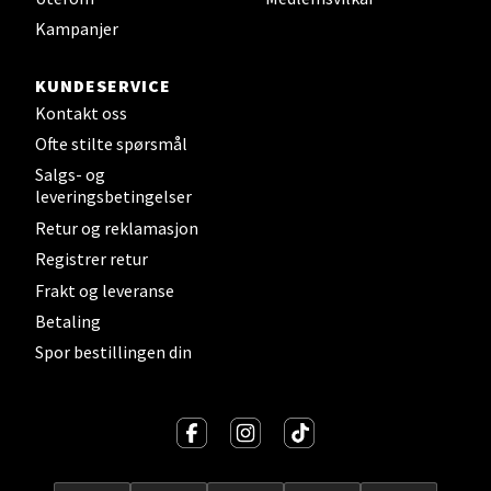
Erich Mogensøns vei 38, 0594 Oslo
Kampanjer
Åpent i dag 10-21
KUNDESERVICE
Kontakt oss
Velg
Ofte stilte spørsmål
Salgs- og
leveringsbetingelser
Bryne/Jæren - M44
Retur og reklamasjon
Registrer retur
Jupiterveien 2, 4340 Bryne
Frakt og leveranse
Åpent i dag 10-20
Betaling
Spor bestillingen din
Velg
Stavanger og Sandnes - Thon