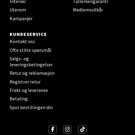
Interiør
Tallerkengaranti
Uterom
Medlemsvilkår
Kampanjer
Sandefjord - Hvaltorvet
KUNDESERVICE
Kontakt oss
Torget 7, 3210 Sandefjord
Åpent i dag 10-20
Ofte stilte spørsmål
Salgs- og
leveringsbetingelser
Velg
Retur og reklamasjon
Registrer retur
Frakt og leveranse
Betaling
Tromsø - Jekta Storsenter
Spor bestillingen din
Karlsøyveien 12, 9015 Tromsø
Åpent i dag 10-21