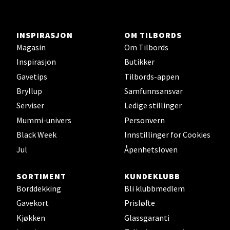
Stavanger og Sandnes -
Herbarium
INSPIRASJON
OM TILBORDS
Magasin
Om Tilbords
Lars Hertervigs gate 6, 4005 Stavanger
Inspirasjon
Butikker
Åpent i dag 10-20
Gavetips
Tilbords-appen
Bryllup
Samfunnsansvar
Velg
Serviser
Ledige stillinger
Mummi-univers
Personvern
Black Week
Innstillinger for Cookies
Jul
Åpenhetsloven
Bergen - Horisont
SORTIMENT
KUNDEKLUBB
Myrdalsvegen 2, 5130 Nyborg
Borddekking
Bli klubbmedlem
Åpent i dag 10-21
Gavekort
Prisløfte
Kjøkken
Glassgaranti
Velg