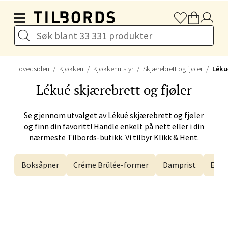
Naustdalsveien 4, 6800 Førde
Hopp til hovedinnholdet
Åpent i dag 10-20
Velg
Hovedsiden
Kjøkken
Kjøkkenutstyr
Skjærebrett og fjøler
Léku
Lékué
skjærebrett og fjøler
Bergen - Galleriet
Se gjennom utvalget av
Lékué
skjærebrett og fjøler
Torgalmenningen 8, 5014 Bergen
og finn din favoritt! Handle enkelt på nett eller i din
Åpent i dag 09-21
nærmeste Tilbords-butikk. Vi tilbyr Klikk & Hent.
Boksåpner
Créme Brûlée-former
Damprist
Egge
Velg
Gjøvik - CC Gjøvik