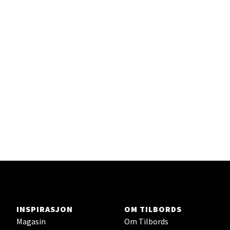
Sandefjord - Hvaltorvet
Torget 7, 3210 Sandefjord
Åpent i dag 10-20
Velg
Tromsø - Jekta Storsenter
Karlsøyveien 12, 9015 Tromsø
Åpent i dag 10-21
INSPIRASJON
OM TILBORDS
Magasin
Om Tilbords