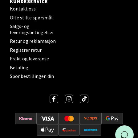
Åpningstider ikke tilgjengelig
KUNDESERVICE
Kontakt oss
Ofte stilte spørsmål
Velg
Salgs- og
leveringsbetingelser
Retur og reklamasjon
Registrer retur
Stavanger og Sandnes - Kilden
Frakt og leveranse
Senter
Betaling
Spor bestillingen din
Gartnerveien 16, 4016 Stavanger
Åpent i dag 10-20
Velg