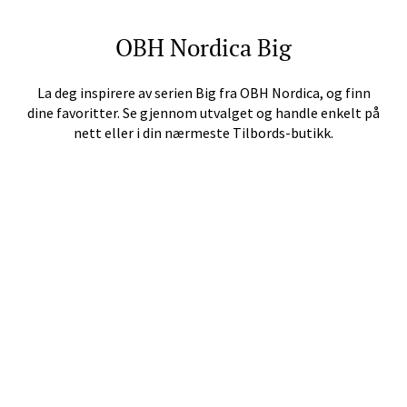
Stavanger og Sandnes -
Herbarium
OBH Nordica
Big
Lars Hertervigs gate 6, 4005 Stavanger
La deg inspirere av serien
Big
fra
OBH Nordica
, og finn
Åpent i dag 10-20
dine favoritter. Se gjennom utvalget og handle enkelt på
nett eller i din nærmeste Tilbords-butikk.
Velg
Bergen - Horisont
Myrdalsvegen 2, 5130 Nyborg
Åpent i dag 10-21
Velg