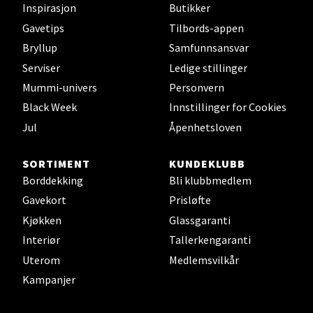
Velg
Inspirasjon
Butikker
Gavetips
Tilbords-appen
Bryllup
Samfunnsansvar
Serviser
Ledige stillinger
Harstad - Thon Senter
Mummi-univers
Personvern
Kanebogen
Black Week
Innstillinger for Cookies
Jul
Åpenhetsloven
Skillevegen 5, 9411 Harstad
Åpent i dag 10-20
SORTIMENT
KUNDEKLUBB
Borddekking
Bli klubbmedlem
Velg
Gavekort
Prisløfte
Kjøkken
Glassgaranti
Interiør
Tallerkengaranti
Uterom
Medlemsvilkår
Karmsund - Thon Senter Oasen
Kampanjer
Austbøvegen 16, 5542 Karmsund