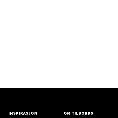
Sandefjord - Hvaltorvet
Torget 7, 3210 Sandefjord
Åpent i dag 10-20
Velg
Tromsø - Jekta Storsenter
Karlsøyveien 12, 9015 Tromsø
Åpent i dag 10-21
Velg
INSPIRASJON
OM TILBORDS