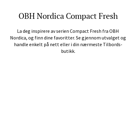
Herbarium
OBH Nordica
Compact Fresh
Lars Hertervigs gate 6, 4005 Stavanger
Åpent i dag 10-20
La deg inspirere av serien
Compact Fresh
fra
OBH
Nordica
, og finn dine favoritter. Se gjennom utvalget og
handle enkelt på nett eller i din nærmeste Tilbords-
Velg
butikk.
Bergen - Horisont
Myrdalsvegen 2, 5130 Nyborg
Åpent i dag 10-21
Velg