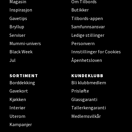
Magasin
Om Tilbords
Inspirasjon
Butikker
Gavetips
Tilbords-appen
Harstad - Thon Senter
Bryllup
Samfunnsansvar
Kanebogen
Serviser
Ledige stillinger
Mummi-univers
Personvern
Skillevegen 5, 9411 Harstad
Åpent i dag 10-20
Black Week
Innstillinger for Cookies
Jul
Åpenhetsloven
Velg
SORTIMENT
KUNDEKLUBB
Borddekking
Bli klubbmedlem
Gavekort
Prisløfte
Kjøkken
Glassgaranti
Karmsund - Thon Senter Oasen
Interiør
Tallerkengaranti
Austbøvegen 16, 5542 Karmsund
Uterom
Medlemsvilkår
Åpningstider ikke tilgjengelig
Kampanjer