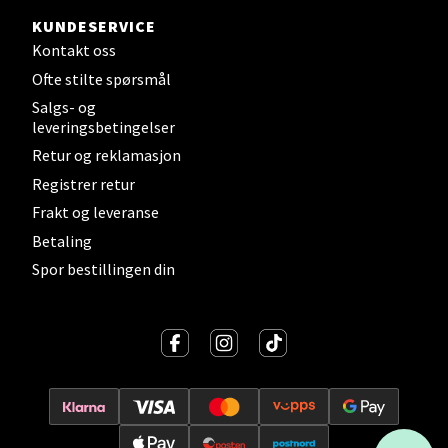
KUNDESERVICE
Velg
Kontakt oss
Ofte stilte spørsmål
Salgs- og
leveringsbetingelser
Stavanger og Sandnes - Kilden
Retur og reklamasjon
Senter
Registrer retur
Frakt og leveranse
Gartnerveien 16, 4016 Stavanger
Betaling
Åpent i dag 10-20
Spor bestillingen din
Velg
Stavanger og Sandnes - Kvadrat