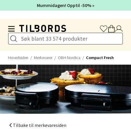
Åpent i dag 10-21
Mummidagen! Opptil -50% »
Hopp til hovedinnholdet
Velg
Drammen - Gulskogen
Hovedsiden
Merkevarer
OBH Nordica
Compact Fresh
Gulskogen Senter, 3048 Drammen
Åpent i dag 10-21
Velg
Stavanger og Sandnes -
Tilbake til merkevaresiden