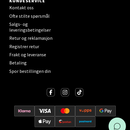
KUNDESERVICE
Åpningstider ikke tilgjengelig
Kontakt oss
Ofte stilte spørsmål
Velg
Salgs- og
leveringsbetingelser
Retur og reklamasjon
Registrer retur
Stavanger og Sandnes - Kilden
Frakt og leveranse
Senter
Betaling
Spor bestillingen din
Gartnerveien 16, 4016 Stavanger
Åpent i dag 10-20
Velg