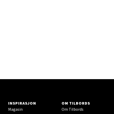
Sandefjord - Hvaltorvet
Torget 7, 3210 Sandefjord
Åpent i dag 10-20
Velg
Tromsø - Jekta Storsenter
Karlsøyveien 12, 9015 Tromsø
Åpent i dag 10-21
INSPIRASJON
OM TILBORDS
Magasin
Om Tilbords