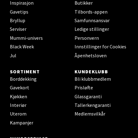
Inspirasjon
Butikker
Velg
Gavetips
Tilbords-appen
Bryllup
Samfunnsansvar
Serviser
Ledige stillinger
Harstad - Thon Senter
Mummi-univers
Personvern
Kanebogen
Black Week
Innstillinger for Cookies
Jul
Åpenhetsloven
Skillevegen 5, 9411 Harstad
Åpent i dag 10-20
SORTIMENT
KUNDEKLUBB
Borddekking
Bli klubbmedlem
Gavekort
Prisløfte
Velg
Kjøkken
Glassgaranti
Interiør
Tallerkengaranti
Uterom
Medlemsvilkår
Karmsund - Thon Senter Oasen
Kampanjer
Austbøvegen 16, 5542 Karmsund