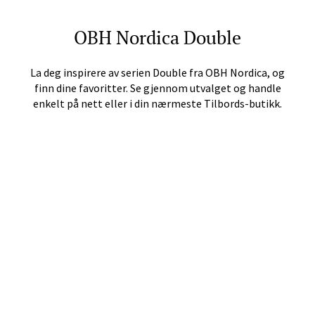
Stavanger og Sandnes -
Herbarium
OBH Nordica
Double
Lars Hertervigs gate 6, 4005 Stavanger
La deg inspirere av serien
Double
fra
OBH Nordica
, og
Åpent i dag 10-20
finn dine favoritter. Se gjennom utvalget og handle
enkelt på nett eller i din nærmeste Tilbords-butikk.
Velg
Bergen - Horisont
Myrdalsvegen 2, 5130 Nyborg
Åpent i dag 10-21
Velg