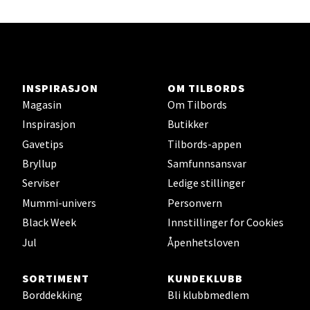
Herbarium
Lars Hertervigs gate 6, 4005 Stavanger
Åpent i dag 10-20
INSPIRASJON
OM TILBORDS
Magasin
Om Tilbords
Velg
Inspirasjon
Butikker
Gavetips
Tilbords-appen
Bryllup
Samfunnsansvar
Bergen - Horisont
Serviser
Ledige stillinger
Mummi-univers
Personvern
Myrdalsvegen 2, 5130 Nyborg
Åpent i dag 10-21
Black Week
Innstillinger for Cookies
Jul
Åpenhetsloven
Velg
SORTIMENT
KUNDEKLUBB
Borddekking
Bli klubbmedlem