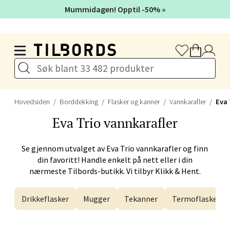
Mummidagen! Opptil -50% »
Velg
Hopp til hovedinnholdet
Bergen - Galleriet
Torgalmenningen 8, 5014 Bergen
Hovedsiden
Borddekking
Flasker og kanner
Vannkarafler
Eva 
Åpent i dag 09-21
Eva Trio
vannkarafler
Se gjennom utvalget av
Eva Trio
vannkarafler og finn
Velg
din favoritt! Handle enkelt på nett eller i din
nærmeste Tilbords-butikk. Vi tilbyr Klikk & Hent.
Drikkeflasker
Mugger
Tekanner
Termoflasker
Gjøvik - CC Gjøvik
Jernbanesvingen 6, 2821 Gjøvik