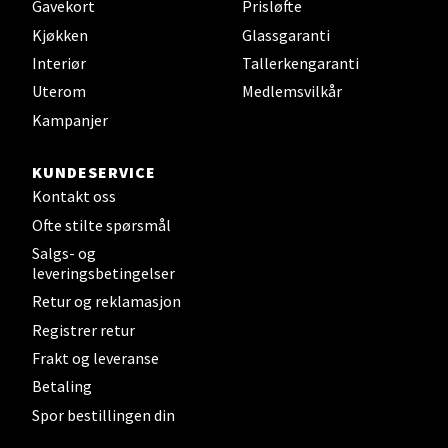
Gavekort
Prisløfte
Kjøkken
Glassgaranti
Sandefjord - Hvaltorvet
Interiør
Tallerkengaranti
Torget 7, 3210 Sandefjord
Uterom
Medlemsvilkår
Åpent i dag 10-20
Kampanjer
KUNDESERVICE
Velg
Kontakt oss
Ofte stilte spørsmål
Salgs- og
leveringsbetingelser
Tromsø - Jekta Storsenter
Retur og reklamasjon
Registrer retur
Karlsøyveien 12, 9015 Tromsø
Åpent i dag 10-21
Frakt og leveranse
Betaling
Spor bestillingen din
Velg