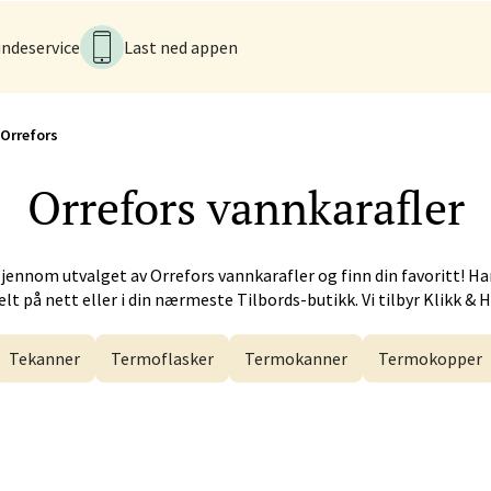
k - CC Gjøvik
ndeservice
Last ned appen
nesvingen 6, 2821 Gjøvik
 dag 10-21
V
Orrefors
Orrefors
vannkarafler
men - Gulskogen
gen Senter, 3048 Drammen
gjennom utvalget av
Orrefors
vannkarafler og finn din favoritt! H
 dag 10-21
V
lt på nett eller i din nærmeste Tilbords-butikk. Vi tilbyr Klikk & 
Tekanner
Termoflasker
Termokanner
Termokopper
anger og Sandnes - Herbarium
rtervigs gate 6, 4005 Stavanger
 dag 10-20
V