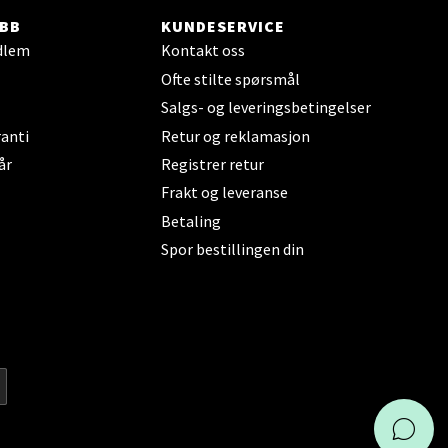
BB
KUNDESERVICE
dlem
Kontakt oss
Ofte stilte spørsmål
Salgs- og leveringsbetingelser
anti
Retur og reklamasjon
elg
år
Registrer retur
Frakt og leveranse
Betaling
Spor bestillingen din
elg
KAI