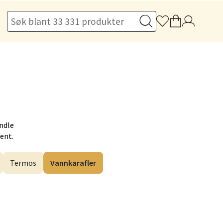
elg
andle
elg
Hent.
Termos
Vannkarafler
elg