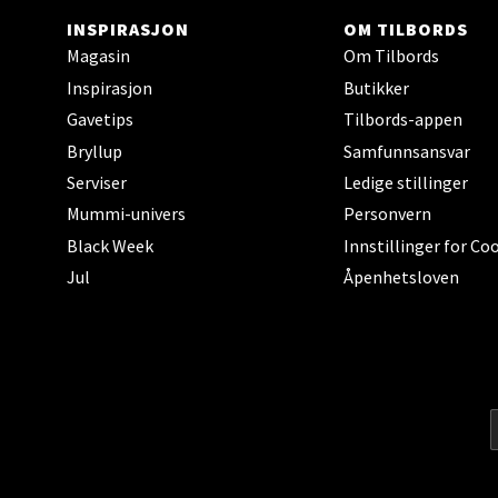
INSPIRASJON
OM TILBORDS
Magasin
Om Tilbords
Kris
Inspirasjon
Butikker
Gavetips
Tilbords-appen
Lillem
Bryllup
Samfunnsansvar
Åpent i
Serviser
Ledige stillinger
Mummi-univers
Personvern
Black Week
Innstillinger for Co
Oslo
Jul
Åpenhetsloven
Erich 
Åpent i
Bryn