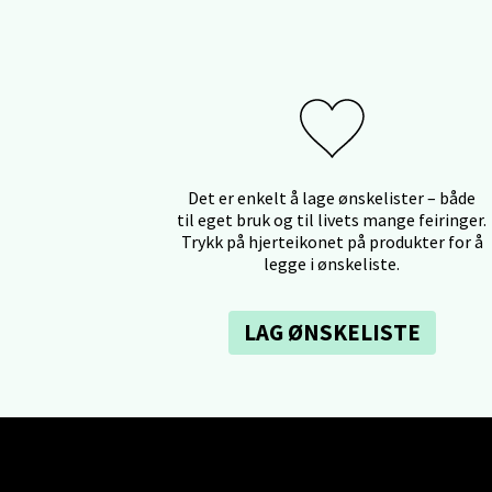
Stav
Gartne
Åpent i
Det er enkelt å lage ønskelister – både
Stav
til eget bruk og til livets mange feiringer.
Trykk på hjerteikonet på produkter for å
Gamle 
legge i ønskeliste.
Åpent i
LAG ØNSKELISTE
Berg
Lagune
Åpent i