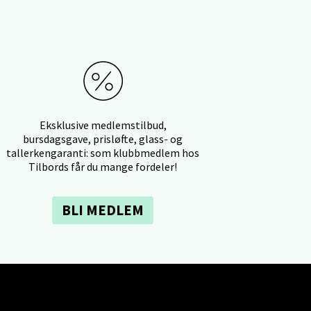
elg
Eksklusive medlemstilbud,
bursdagsgave, prisløfte, glass- og
tallerkengaranti: som klubbmedlem hos
Tilbords får du mange fordeler!
elg
BLI MEDLEM
elg