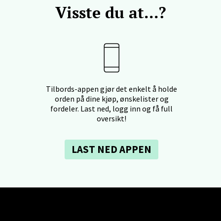
Visste du at...?
anger og Sandnes - Kilden Senter
rveien 16, 4016 Stavanger
 dag 10-20
V
Tilbords-appen gjør det enkelt å holde
anger og Sandnes - Kvadrat
orden på dine kjøp, ønskelister og
fordeler. Last ned, logg inn og få full
Stokkavei 1, 4313 Sandnes
oversikt!
 dag 10-21
V
LAST NED APPEN
en - Thon Senter Lagunen
veien 1, 5239 Bergen
 dag 10-21
V