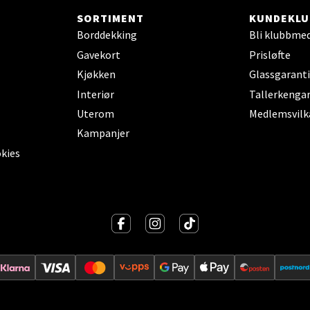
SORTIMENT
KUNDEKLU
Borddekking
Bli klubbme
tiansand - Markens
Gavekort
Prisløfte
Kjøkken
Glassgaranti
arkens markensgate 25B, 4611 Kristiansand
Interiør
Tallerkengar
 dag 09-18
V
Uterom
Medlemsvilk
Kampanjer
okies
 - Linderud
Mogensøns vei 38, 0594 Oslo
 dag 10-21
V
e/Jæren - M44