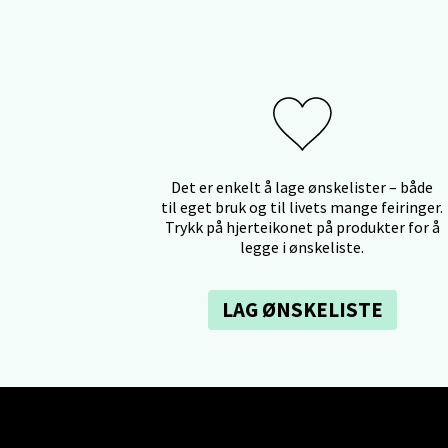
Lars He
Åpent i
Berg
Det er enkelt å lage ønskelister – både
Myrdal
til eget bruk og til livets mange feiringer.
Åpent i
Trykk på hjerteikonet på produkter for å
legge i ønskeliste.
LAG ØNSKELISTE
Sand
Torget 
Åpent i