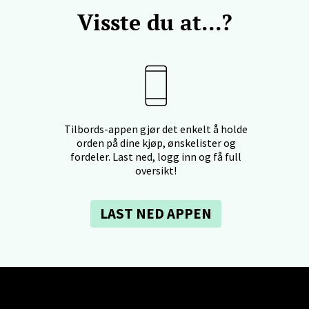
Visste du at...?
rtervigs gate 6, 4005 Stavanger
 dag 10-20
V
en - Horisont
Tilbords-appen gjør det enkelt å holde
svegen 2, 5130 Nyborg
orden på dine kjøp, ønskelister og
 dag 10-21
V
fordeler. Last ned, logg inn og få full
oversikt!
LAST NED APPEN
efjord - Hvaltorvet
7, 3210 Sandefjord
 dag 10-20
V