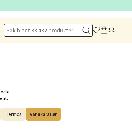
elg
elg
andle
Hent.
Termos
Vannkarafler