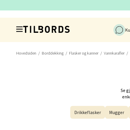
Kris
Hopp til hovedinnholdet
Industr
Ku
Åpnings
Hovedsiden
Borddekking
Flasker og kanner
Vannkarafler
Førde
Naustd
Åpent i
Se g
enke
Berge
Drikkeflasker
Mugger
Torgal
Åpent i