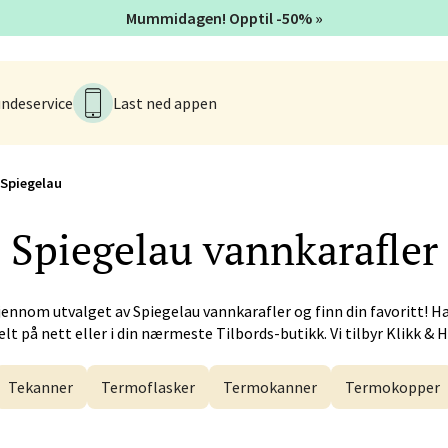
Mummidagen! Opptil -50% »
tiansund - Futura
iveien 17, 6517 Kristiansund
ndeservice
Last ned appen
tider ikke tilgjengelig
V
Spiegelau
 - Alti Førde
Spiegelau
vannkarafler
alsveien 4, 6800 Førde
 dag 10-20
V
jennom utvalget av
Spiegelau
vannkarafler og finn din favoritt! H
lt på nett eller i din nærmeste Tilbords-butikk. Vi tilbyr Klikk & 
n - Galleriet
Tekanner
Termoflasker
Termokanner
Termokopper
menningen 8, 5014 Bergen
 dag 09-21