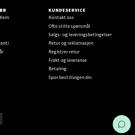
BB
KUNDESERVICE
dlem
Kontakt oss
Ofte stilte spørsmål
elg
Salgs- og leveringsbetingelser
anti
Retur og reklamasjon
år
Registrer retur
Frakt og leveranse
Betaling
Spor bestillingen din
elg
KAI
elg