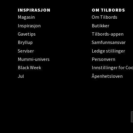
Trom
INSPIRASJON
OM TILBORDS
Magasin
Om Tilbords
Karlsø
Inspirasjon
Butikker
Åpent i
Gavetips
Tilbords-appen
Bryllup
Samfunnsansvar
Serviser
Ledige stillinger
Hars
Mummi-univers
Personvern
Black Week
Innstillinger for Co
Skillev
Jul
Åpenhetsloven
Åpent i
Karm
Austbø
Åpnings