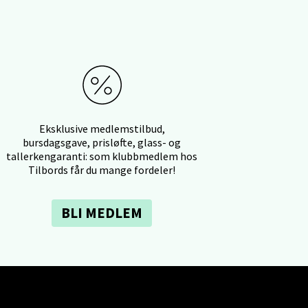
elg
Eksklusive medlemstilbud,
bursdagsgave, prisløfte, glass- og
elg
tallerkengaranti: som klubbmedlem hos
Tilbords får du mange fordeler!
BLI MEDLEM
elg